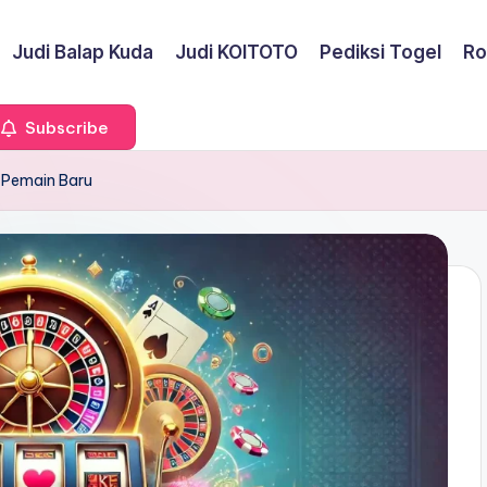
Judi Balap Kuda
Judi KOITOTO
Pediksi Togel
Ro
Subscribe
k Pemain Baru