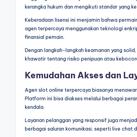
kerangka hukum dan mengikuti standar yang ke
Keberadaan lisensi ini menjamin bahwa permaina
agen terpercaya menggunakan teknologi enkrips
finansial pemain.
Dengan langkah-langkah keamanan yang solid,
khawatir tentang risiko penipuan atau kebocor
Kemudahan Akses dan La
Agen slot online terpercaya biasanya menawa
Platform ini bisa diakses melalui berbagai pe
kendala.
Layanan pelanggan yang responsif juga menjadi 
berbagai saluran komunikasi, seperti live cha