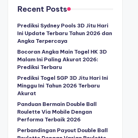
Recent Posts
Prediksi Sydney Pools 3D Jitu Hari
Ini Update Terbaru Tahun 2026 dan
Angka Terpercaya
Bocoran Angka Main Togel HK 3D
Malam Ini Paling Akurat 2026:
Prediksi Terbaru
Prediksi Togel SGP 3D Jitu Hari Ini
Minggu Ini Tahun 2026 Terbaru
Akurat
Panduan Bermain Double Ball
Roulette Via Mobile Dengan
Performa Terbaik 2026
Perbandingan Payout Double Ball