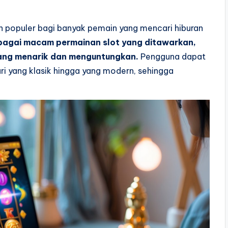
han populer bagi banyak pemain yang mencari hiburan
agai macam permainan slot yang ditawarkan,
ang menarik dan menguntungkan.
Pengguna dapat
i yang klasik hingga yang modern, sehingga