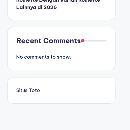
Roulette Dengan Varian Roulette
Lainnya di 2026
Recent Comments
No comments to show.
Situs Toto