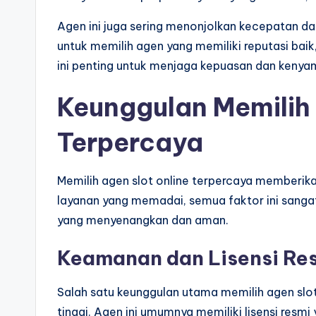
Agen ini juga sering menonjolkan kecepatan d
untuk memilih agen yang memiliki reputasi baik
ini penting untuk menjaga kepuasan dan kenya
Keunggulan Memilih 
Terpercaya
Memilih agen slot online terpercaya memberik
layanan yang memadai, semua faktor ini sang
yang menyenangkan dan aman.
Keamanan dan Lisensi Re
Salah satu keunggulan utama memilih agen slo
tinggi. Agen ini umumnya memiliki lisensi res