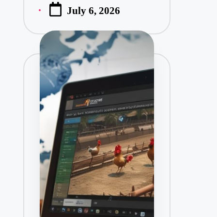
P
July 6, 2026
o
s
t
e
d
b
y