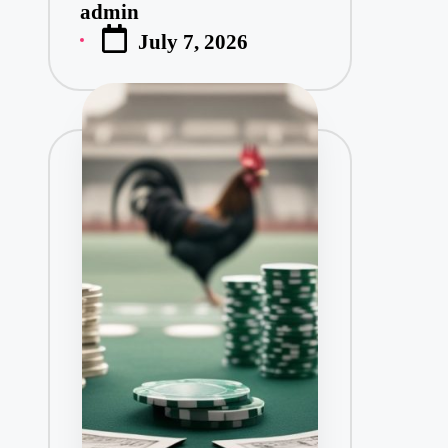
admin
P
July 7, 2026
o
s
t
e
d
b
y