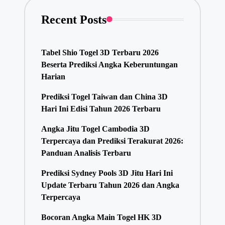
o
Recent Posts
n
Tabel Shio Togel 3D Terbaru 2026
Beserta Prediksi Angka Keberuntungan
Harian
Prediksi Togel Taiwan dan China 3D
Hari Ini Edisi Tahun 2026 Terbaru
Angka Jitu Togel Cambodia 3D
Terpercaya dan Prediksi Terakurat 2026:
Panduan Analisis Terbaru
Prediksi Sydney Pools 3D Jitu Hari Ini
Update Terbaru Tahun 2026 dan Angka
Terpercaya
Bocoran Angka Main Togel HK 3D