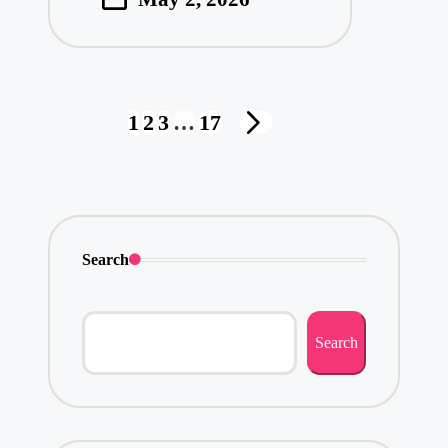
o
s
t
e
d
P
1
2
3
…
17
b
N
y
o
E
s
X
t
T
s
P
p
A
Search
G
a
E
g
i
Search
n
a
t
i