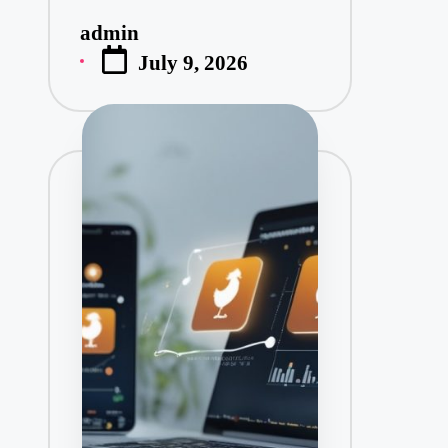
admin
P
July 9, 2026
o
s
t
e
d
b
y