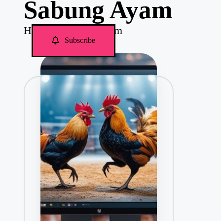
Sabung Ayam
s
i
T
Home
»
Sabung Ayam
o
Subscribe
g
e
l
O
n
l
i
n
e