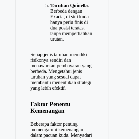
Taruhan Quinella
:
Berbeda dengan
Exacta, di sini kuda
hanya perlu finis di
dua posisi teratas,
tanpa memperhatikan
urutan.
Setiap jenis taruhan memiliki
risikonya sendiri dan
menawarkan pembayaran yang
berbeda. Mengetahui jenis
taruhan yang sesuai dapat
membantu menentukan strategi
yang lebih efektif.
Faktor Penentu
Kemenangan
Beberapa faktor penting
memengaruhi kemenangan
dalam pacuan kuda. Menyadari