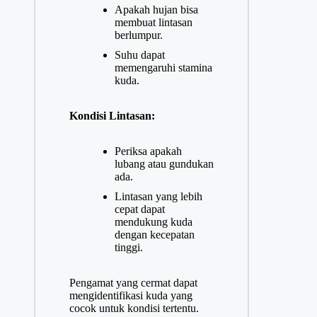
Apakah hujan bisa
membuat lintasan
berlumpur.
Suhu dapat
memengaruhi stamina
kuda.
Kondisi Lintasan:
Periksa apakah
lubang atau gundukan
ada.
Lintasan yang lebih
cepat dapat
mendukung kuda
dengan kecepatan
tinggi.
Pengamat yang cermat dapat
mengidentifikasi kuda yang
cocok untuk kondisi tertentu.