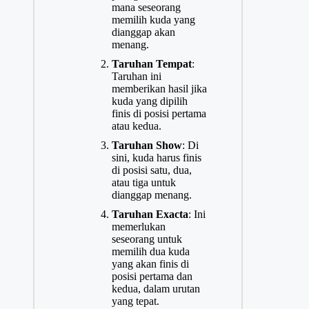
mana seseorang
memilih kuda yang
dianggap akan
menang.
Taruhan Tempat
:
Taruhan ini
memberikan hasil jika
kuda yang dipilih
finis di posisi pertama
atau kedua.
Taruhan Show
: Di
sini, kuda harus finis
di posisi satu, dua,
atau tiga untuk
dianggap menang.
Taruhan Exacta
: Ini
memerlukan
seseorang untuk
memilih dua kuda
yang akan finis di
posisi pertama dan
kedua, dalam urutan
yang tepat.