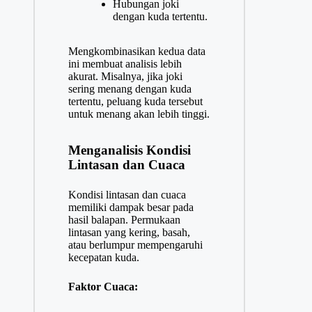
Hubungan joki
dengan kuda tertentu.
Mengkombinasikan kedua data
ini membuat analisis lebih
akurat. Misalnya, jika joki
sering menang dengan kuda
tertentu, peluang kuda tersebut
untuk menang akan lebih tinggi.
Menganalisis Kondisi
Lintasan dan Cuaca
Kondisi lintasan dan cuaca
memiliki dampak besar pada
hasil balapan. Permukaan
lintasan yang kering, basah,
atau berlumpur mempengaruhi
kecepatan kuda.
Faktor Cuaca: