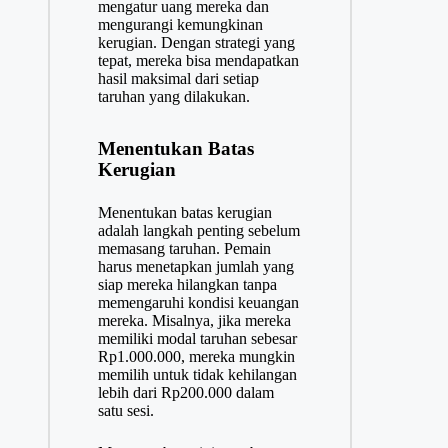
mengatur uang mereka dan
mengurangi kemungkinan
kerugian. Dengan strategi yang
tepat, mereka bisa mendapatkan
hasil maksimal dari setiap
taruhan yang dilakukan.
Menentukan Batas
Kerugian
Menentukan batas kerugian
adalah langkah penting sebelum
memasang taruhan. Pemain
harus menetapkan jumlah yang
siap mereka hilangkan tanpa
memengaruhi kondisi keuangan
mereka. Misalnya, jika mereka
memiliki modal taruhan sebesar
Rp1.000.000, mereka mungkin
memilih untuk tidak kehilangan
lebih dari Rp200.000 dalam
satu sesi.