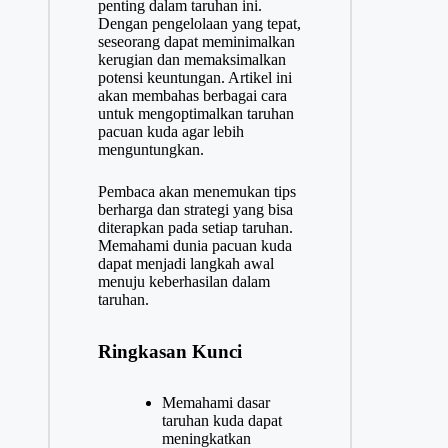
penting dalam taruhan ini.
Dengan pengelolaan yang tepat,
seseorang dapat meminimalkan
kerugian dan memaksimalkan
potensi keuntungan. Artikel ini
akan membahas berbagai cara
untuk mengoptimalkan taruhan
pacuan kuda agar lebih
menguntungkan.
Pembaca akan menemukan tips
berharga dan strategi yang bisa
diterapkan pada setiap taruhan.
Memahami dunia pacuan kuda
dapat menjadi langkah awal
menuju keberhasilan dalam
taruhan.
Ringkasan Kunci
Memahami dasar
taruhan kuda dapat
meningkatkan