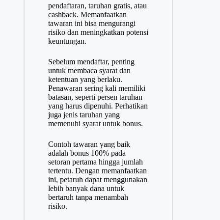
pendaftaran, taruhan gratis, atau
cashback. Memanfaatkan
tawaran ini bisa mengurangi
risiko dan meningkatkan potensi
keuntungan.
Sebelum mendaftar, penting
untuk membaca syarat dan
ketentuan yang berlaku.
Penawaran sering kali memiliki
batasan, seperti persen taruhan
yang harus dipenuhi. Perhatikan
juga jenis taruhan yang
memenuhi syarat untuk bonus.
Contoh tawaran yang baik
adalah bonus 100% pada
setoran pertama hingga jumlah
tertentu. Dengan memanfaatkan
ini, petaruh dapat menggunakan
lebih banyak dana untuk
bertaruh tanpa menambah
risiko.