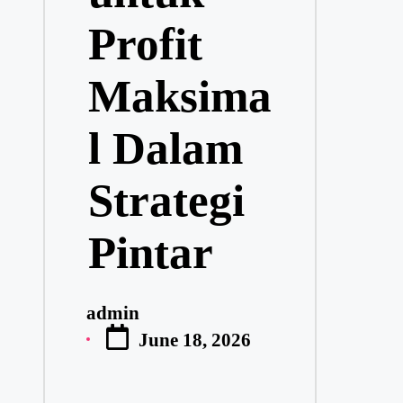
Profit
Maksima
l Dalam
Strategi
Pintar
admin
P
June 18, 2026
o
s
t