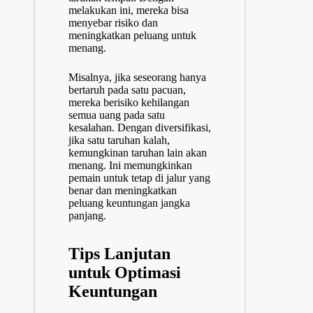
melakukan ini, mereka bisa
menyebar risiko dan
meningkatkan peluang untuk
menang.
Misalnya, jika seseorang hanya
bertaruh pada satu pacuan,
mereka berisiko kehilangan
semua uang pada satu
kesalahan. Dengan diversifikasi,
jika satu taruhan kalah,
kemungkinan taruhan lain akan
menang. Ini memungkinkan
pemain untuk tetap di jalur yang
benar dan meningkatkan
peluang keuntungan jangka
panjang.
Tips Lanjutan
untuk Optimasi
Keuntungan