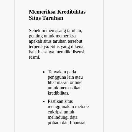
Memeriksa Kredibilitas
Situs Taruhan
Sebelum memasang taruhan,
penting untuk memeriksa
apakah situs taruhan tersebut
terpercaya. Situs yang dikenal
baik biasanya memiliki lisensi
resmi.
Tanyakan pada
pengguna lain atau
lihat ulasan online
untuk memastikan
kredibilitas.
Pastikan situs
menggunakan metode
enkripsi untuk
melindungi data
pribadi dan finansial.