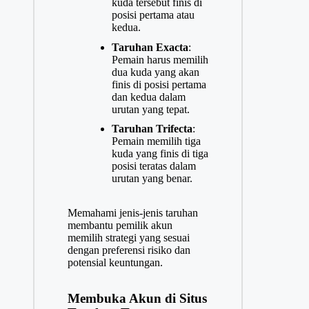
kuda tersebut finis di
posisi pertama atau
kedua.
Taruhan Exacta
:
Pemain harus memilih
dua kuda yang akan
finis di posisi pertama
dan kedua dalam
urutan yang tepat.
Taruhan Trifecta
:
Pemain memilih tiga
kuda yang finis di tiga
posisi teratas dalam
urutan yang benar.
Memahami jenis-jenis taruhan
membantu pemilik akun
memilih strategi yang sesuai
dengan preferensi risiko dan
potensial keuntungan.
Membuka Akun di Situs