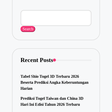
Search
Recent Posts
Tabel Shio Togel 3D Terbaru 2026
Beserta Prediksi Angka Keberuntungan
Harian
Prediksi Togel Taiwan dan China 3D
Hari Ini Edisi Tahun 2026 Terbaru