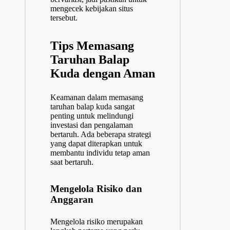
mengecek kebijakan situs
tersebut.
Tips Memasang
Taruhan Balap
Kuda dengan Aman
Keamanan dalam memasang
taruhan balap kuda sangat
penting untuk melindungi
investasi dan pengalaman
bertaruh. Ada beberapa strategi
yang dapat diterapkan untuk
membantu individu tetap aman
saat bertaruh.
Mengelola Risiko dan
Anggaran
Mengelola risiko merupakan