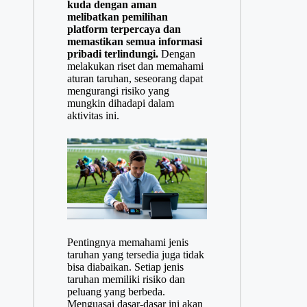
kuda dengan aman
melibatkan pemilihan
platform terpercaya dan
memastikan semua informasi
pribadi terlindungi.
Dengan
melakukan riset dan memahami
aturan taruhan, seseorang dapat
mengurangi risiko yang
mungkin dihadapi dalam
aktivitas ini.
Pentingnya memahami jenis
taruhan yang tersedia juga tidak
bisa diabaikan. Setiap jenis
taruhan memiliki risiko dan
peluang yang berbeda.
Menguasai dasar-dasar ini akan