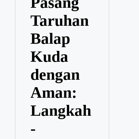
Pasang
Taruhan
Balap
Kuda
dengan
Aman:
Langkah
-