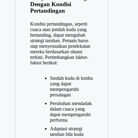
Dengan Kondisi
Pertandingan
Kondisi pertandingan, seperti
cuaca atau jumlah kuda yang
bertanding, dapat mengubah
strategi taruhan. Pemain harus
siap menyesuaikan pendekatan
mereka berdasarkan situasi
terkini. Pertimbangkan faktor-
faktor berikut:
Jumlah kuda di lomba
yang dapat
mempengaruhi
persaingan
Perubahan mendadak
dalam cuaca yang
dapat mempengaruhi
performa
Adaptasi strategi
taruhan bila kuda