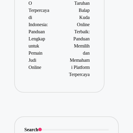
t
O
Taruhan
n
Terpercaya
Balap
a
di
Kuda
v
Indonesia:
Online
Panduan
Terbaik:
i
Lengkap
Panduan
g
untuk
Memilih
a
Pemain
dan
t
Judi
Memaham
i
Online
i Platform
o
Terpercaya
n
Search