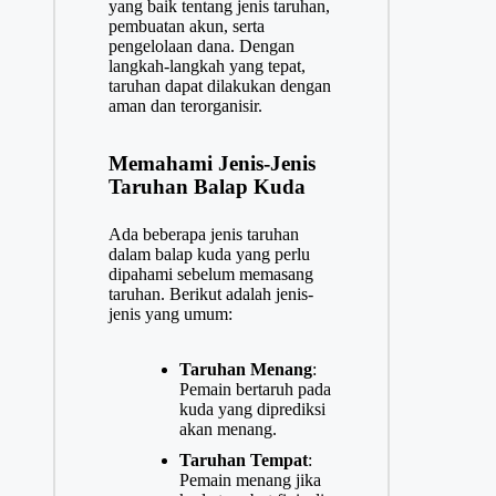
yang baik tentang jenis taruhan,
pembuatan akun, serta
pengelolaan dana. Dengan
langkah-langkah yang tepat,
taruhan dapat dilakukan dengan
aman dan terorganisir.
Memahami Jenis-Jenis
Taruhan Balap Kuda
Ada beberapa jenis taruhan
dalam balap kuda yang perlu
dipahami sebelum memasang
taruhan. Berikut adalah jenis-
jenis yang umum:
Taruhan Menang
:
Pemain bertaruh pada
kuda yang diprediksi
akan menang.
Taruhan Tempat
:
Pemain menang jika