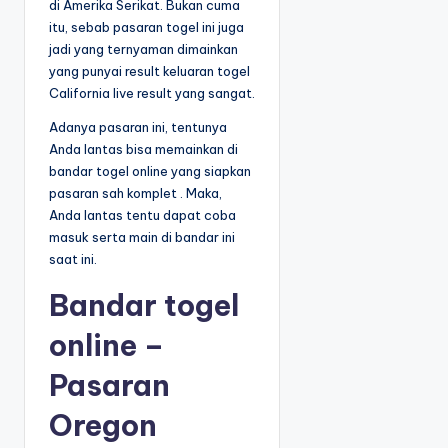
di Amerika Serikat. Bukan cuma
itu, sebab pasaran togel ini juga
jadi yang ternyaman dimainkan
yang punyai result keluaran togel
California live result yang sangat.
Adanya pasaran ini, tentunya
Anda lantas bisa memainkan di
bandar togel online yang siapkan
pasaran sah komplet . Maka,
Anda lantas tentu dapat coba
masuk serta main di bandar ini
saat ini.
Bandar togel
online –
Pasaran
Oregon