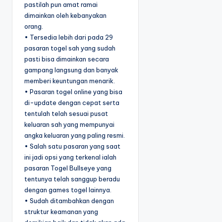
pastilah pun amat ramai
dimainkan oleh kebanyakan
orang.
• Tersedia lebih dari pada 29
pasaran togel sah yang sudah
pasti bisa dimainkan secara
gampang langsung dan banyak
memberi keuntungan menarik.
• Pasaran togel online yang bisa
di-update dengan cepat serta
tentulah telah sesuai pusat
keluaran sah yang mempunyai
angka keluaran yang paling resmi.
• Salah satu pasaran yang saat
ini jadi opsi yang terkenal ialah
pasaran Togel Bullseye yang
tentunya telah sanggup beradu
dengan games togel lainnya.
• Sudah ditambahkan dengan
struktur keamanan yang