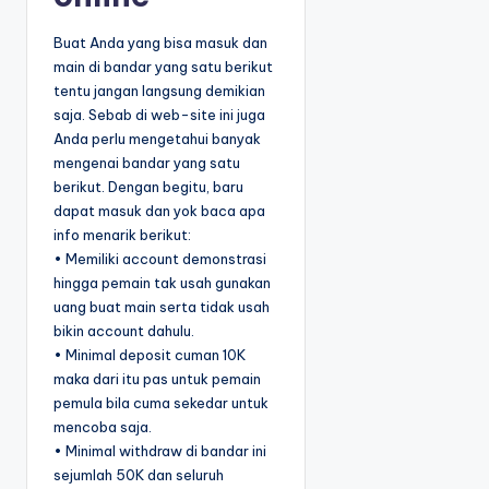
Buat Anda yang bisa masuk dan
main di bandar yang satu berikut
tentu jangan langsung demikian
saja. Sebab di web-site ini juga
Anda perlu mengetahui banyak
mengenai bandar yang satu
berikut. Dengan begitu, baru
dapat masuk dan yok baca apa
info menarik berikut:
• Memiliki account demonstrasi
hingga pemain tak usah gunakan
uang buat main serta tidak usah
bikin account dahulu.
• Minimal deposit cuman 10K
maka dari itu pas untuk pemain
pemula bila cuma sekedar untuk
mencoba saja.
• Minimal withdraw di bandar ini
sejumlah 50K dan seluruh