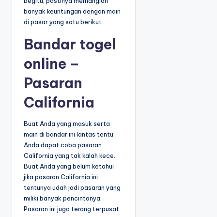
begitu, pastinya memanglah
banyak keuntungan dengan main
di pasar yang satu berikut.
Bandar togel
online –
Pasaran
California
Buat Anda yang masuk serta
main di bandar ini lantas tentu
Anda dapat coba pasaran
California yang tak kalah kece.
Buat Anda yang belum ketahui
jika pasaran California ini
tentunya udah jadi pasaran yang
miliki banyak pencintanya.
Pasaran ini juga terang terpusat