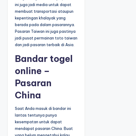
ini juga jadi media untuk dapat
membuat transportasi ataupun
kepentingan khalayak yang
berada pada dalam pasarannya.
Pasaran Taiwan ini juga pastinya
jadi pusat permainan toto taiwan
dan jadi pasaran terbaik di Asia.
Bandar togel
online –
Pasaran
China
Saat Anda masuk di bandar ini
lantas tentunya punya
kesempatan untuk dapat
mendapat pasaran China. Buat
yang belum mengetahui kalau