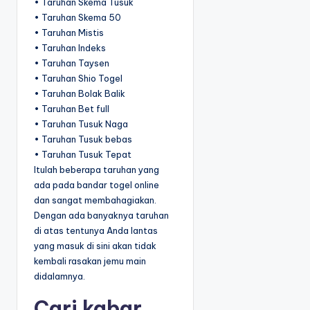
• Taruhan Skema Tusuk
• Taruhan Skema 50
• Taruhan Mistis
• Taruhan Indeks
• Taruhan Taysen
• Taruhan Shio Togel
• Taruhan Bolak Balik
• Taruhan Bet full
• Taruhan Tusuk Naga
• Taruhan Tusuk bebas
• Taruhan Tusuk Tepat
Itulah beberapa taruhan yang
ada pada bandar togel online
dan sangat membahagiakan.
Dengan ada banyaknya taruhan
di atas tentunya Anda lantas
yang masuk di sini akan tidak
kembali rasakan jemu main
didalamnya.
Cari kabar