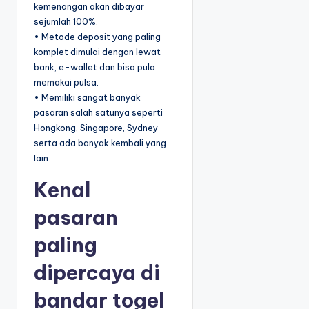
kemenangan akan dibayar
sejumlah 100%.
• Metode deposit yang paling
komplet dimulai dengan lewat
bank, e-wallet dan bisa pula
memakai pulsa.
• Memiliki sangat banyak
pasaran salah satunya seperti
Hongkong, Singapore, Sydney
serta ada banyak kembali yang
lain.
Kenal
pasaran
paling
dipercaya di
bandar togel