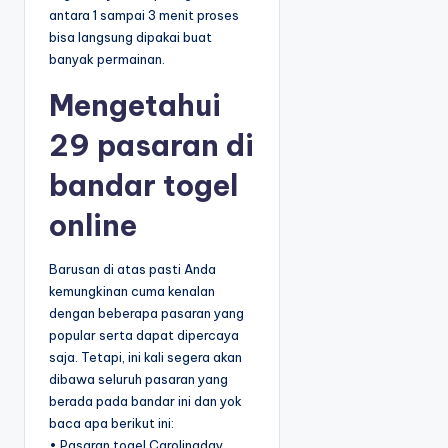
antara 1 sampai 3 menit proses
bisa langsung dipakai buat
banyak permainan.
Mengetahui
29 pasaran di
bandar togel
online
Barusan di atas pasti Anda
kemungkinan cuma kenalan
dengan beberapa pasaran yang
popular serta dapat dipercaya
saja. Tetapi, ini kali segera akan
dibawa seluruh pasaran yang
berada pada bandar ini dan yok
baca apa berikut ini:
• Pasaran togel Carolinaday