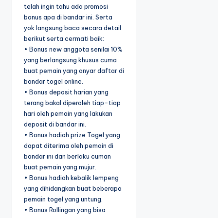
telah ingin tahu ada promosi
bonus apa di bandar ini. Serta
yok langsung baca secara detail
berikut serta cermati baik:
• Bonus new anggota senilai 10%
yang berlangsung khusus cuma
buat pemain yang anyar daftar di
bandar togel online.
• Bonus deposit harian yang
terang bakal diperoleh tiap-tiap
hari oleh pemain yang lakukan
deposit di bandar ini.
• Bonus hadiah prize Togel yang
dapat diterima oleh pemain di
bandar ini dan berlaku cuman
buat pemain yang mujur.
• Bonus hadiah kebalik lempeng
yang dihidangkan buat beberapa
pemain togel yang untung.
• Bonus Rollingan yang bisa