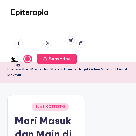
S
k
Epiterapia
i
R
p
a
facebook.co
twitter.co
instagram.co
t
t.me
h
m
m
m
o
a
c
s
youtube.co
o
i
m
Subscribe
n
a
t
Home
»
Mari Masuk dan Main di Bandar Togel Online Saat ini ! Darul
S
e
Makmur
u
n
k
t
s
e
s
Judi KOITOTO
Posted in
d
Mari Masuk
a
l
dan Main di
a