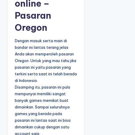
online –
Pasaran
Oregon
Dengan masuk serta main di
bandar ini lantas terang jelas
Anda akan memperoleh pasaran
Oregon. Untuk yang mau tahu jika
pasaran ini yaitu pasaran yang
terkini serta saat ini telah berada
di Indonesia.
Disamping itu, pasaran ini pula
mempunyai memiliki sangat
banyak games memikat buat
dimainkan. Sampai seluruhnya
games yang berada pada
pasaran ini lantas saat ini bisa
dimainkan cukup dengan satu
account saja.