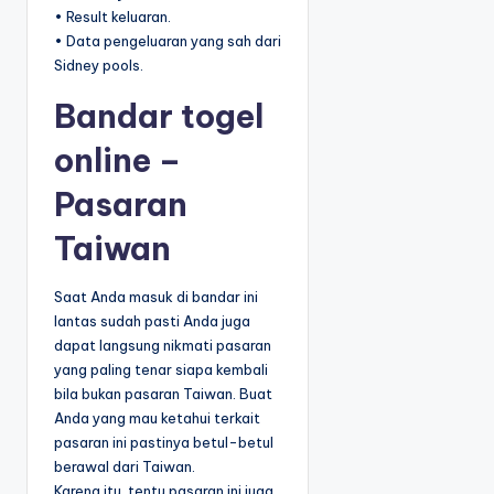
• Result keluaran.
• Data pengeluaran yang sah dari
Sidney pools.
Bandar togel
online –
Pasaran
Taiwan
Saat Anda masuk di bandar ini
lantas sudah pasti Anda juga
dapat langsung nikmati pasaran
yang paling tenar siapa kembali
bila bukan pasaran Taiwan. Buat
Anda yang mau ketahui terkait
pasaran ini pastinya betul-betul
berawal dari Taiwan.
Karena itu, tentu pasaran ini juga