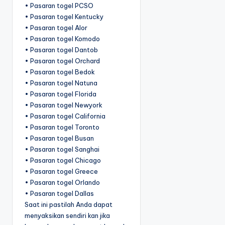
• Pasaran togel PCSO
• Pasaran togel Kentucky
• Pasaran togel Alor
• Pasaran togel Komodo
• Pasaran togel Dantob
• Pasaran togel Orchard
• Pasaran togel Bedok
• Pasaran togel Natuna
• Pasaran togel Florida
• Pasaran togel Newyork
• Pasaran togel California
• Pasaran togel Toronto
• Pasaran togel Busan
• Pasaran togel Sanghai
• Pasaran togel Chicago
• Pasaran togel Greece
• Pasaran togel Orlando
• Pasaran togel Dallas
Saat ini pastilah Anda dapat
menyaksikan sendiri kan jika