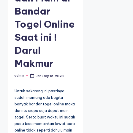
m
Bandar
P
r
Togel Online
e
d
Saat ini !
i
k
Darul
s
i
Makmur
T
o
admin
January 16, 2023
P
g
o
s
e
t
Untuk sekarang ini pastinya
e
l
d
sudah memang ada begitu
b
O
y
banyak bandar togel online maka
n
dari itu siapa saja dapat main
l
togel. Serta buat waktu ini sudah
i
pasti bisa memainkan lewat cara
n
online tidak seperti dahulu main