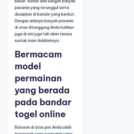
benar-benar ada sangat banyak
pasaran yang terunggul serta
disiapkan di bandar yang berikut.
Dengan adanya banyak pasaran
di atas ditanggung Anda bahkan
juga di sini juga tak akan terasa
suntuk main didalamnya.
Bermacam
model
permainan
yang berada
pada bandar
togel online
Barusan di atas pun Anda udah
mengenali semua pasaran yang