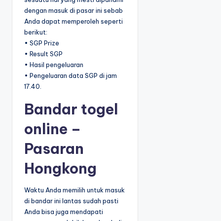
dengan masuk di pasar ini sebab
Anda dapat memperoleh seperti
berikut:
• SGP Prize
• Result SGP
• Hasil pengeluaran
• Pengeluaran data SGP di jam
17.40.
Bandar togel
online –
Pasaran
Hongkong
Waktu Anda memilih untuk masuk
di bandar ini lantas sudah pasti
Anda bisa juga mendapati