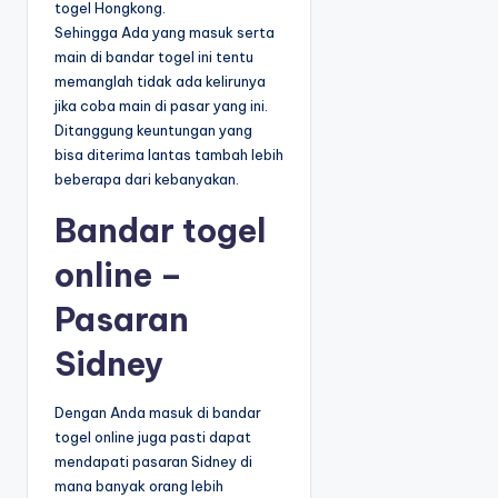
togel Hongkong.
Sehingga Ada yang masuk serta
main di bandar togel ini tentu
memanglah tidak ada kelirunya
jika coba main di pasar yang ini.
Ditanggung keuntungan yang
bisa diterima lantas tambah lebih
beberapa dari kebanyakan.
Bandar togel
online –
Pasaran
Sidney
Dengan Anda masuk di bandar
togel online juga pasti dapat
mendapati pasaran Sidney di
mana banyak orang lebih