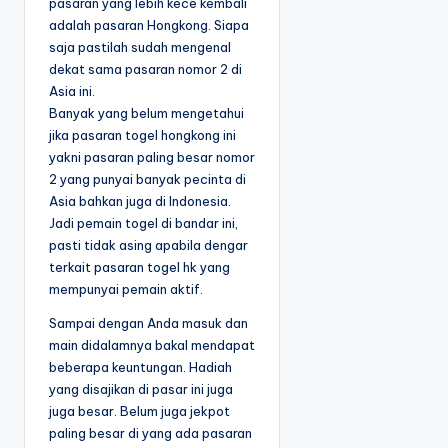
pasaran yang lebih kece kembali
adalah pasaran Hongkong. Siapa
saja pastilah sudah mengenal
dekat sama pasaran nomor 2 di
Asia ini.
Banyak yang belum mengetahui
jika pasaran togel hongkong ini
yakni pasaran paling besar nomor
2 yang punyai banyak pecinta di
Asia bahkan juga di Indonesia.
Jadi pemain togel di bandar ini,
pasti tidak asing apabila dengar
terkait pasaran togel hk yang
mempunyai pemain aktif.
Sampai dengan Anda masuk dan
main didalamnya bakal mendapat
beberapa keuntungan. Hadiah
yang disajikan di pasar ini juga
juga besar. Belum juga jekpot
paling besar di yang ada pasaran