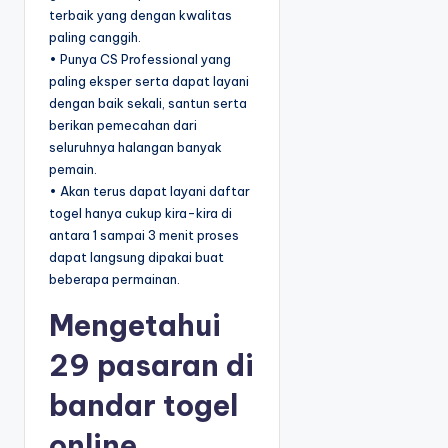
terbaik yang dengan kwalitas
paling canggih.
• Punya CS Professional yang
paling eksper serta dapat layani
dengan baik sekali, santun serta
berikan pemecahan dari
seluruhnya halangan banyak
pemain.
• Akan terus dapat layani daftar
togel hanya cukup kira-kira di
antara 1 sampai 3 menit proses
dapat langsung dipakai buat
beberapa permainan.
Mengetahui
29 pasaran di
bandar togel
online