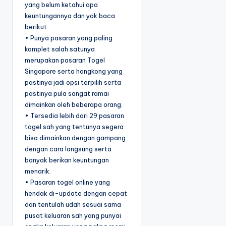
yang belum ketahui apa
keuntungannya dan yok baca
berikut:
• Punya pasaran yang paling
komplet salah satunya
merupakan pasaran Togel
Singapore serta hongkong yang
pastinya jadi opsi terpilih serta
pastinya pula sangat ramai
dimainkan oleh beberapa orang.
• Tersedia lebih dari 29 pasaran
togel sah yang tentunya segera
bisa dimainkan dengan gampang
dengan cara langsung serta
banyak berikan keuntungan
menarik.
• Pasaran togel online yang
hendak di-update dengan cepat
dan tentulah udah sesuai sama
pusat keluaran sah yang punyai