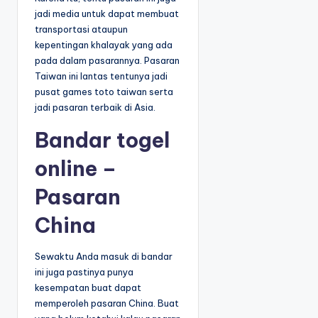
jadi media untuk dapat membuat
transportasi ataupun
kepentingan khalayak yang ada
pada dalam pasarannya. Pasaran
Taiwan ini lantas tentunya jadi
pusat games toto taiwan serta
jadi pasaran terbaik di Asia.
Bandar togel
online –
Pasaran
China
Sewaktu Anda masuk di bandar
ini juga pastinya punya
kesempatan buat dapat
memperoleh pasaran China. Buat