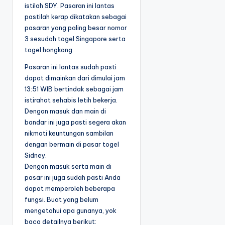
istilah SDY. Pasaran ini lantas
pastilah kerap dikatakan sebagai
pasaran yang paling besar nomor
3 sesudah togel Singapore serta
togel hongkong.
Pasaran ini lantas sudah pasti
dapat dimainkan dari dimulai jam
13:51 WIB bertindak sebagai jam
istirahat sehabis letih bekerja.
Dengan masuk dan main di
bandar ini juga pasti segera akan
nikmati keuntungan sambilan
dengan bermain di pasar togel
Sidney.
Dengan masuk serta main di
pasar ini juga sudah pasti Anda
dapat memperoleh beberapa
fungsi. Buat yang belum
mengetahui apa gunanya, yok
baca detailnya berikut: