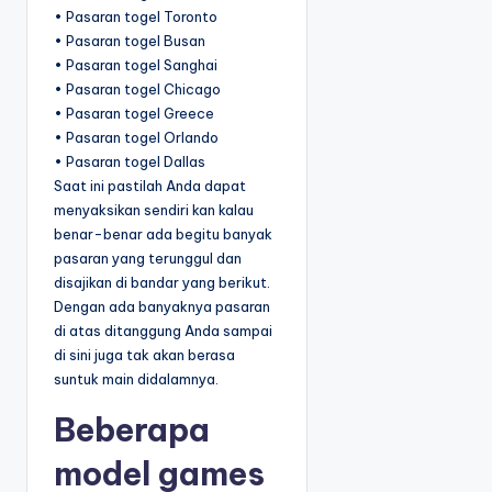
• Pasaran togel Toronto
• Pasaran togel Busan
• Pasaran togel Sanghai
• Pasaran togel Chicago
• Pasaran togel Greece
• Pasaran togel Orlando
• Pasaran togel Dallas
Saat ini pastilah Anda dapat
menyaksikan sendiri kan kalau
benar-benar ada begitu banyak
pasaran yang terunggul dan
disajikan di bandar yang berikut.
Dengan ada banyaknya pasaran
di atas ditanggung Anda sampai
di sini juga tak akan berasa
suntuk main didalamnya.
Beberapa
model games