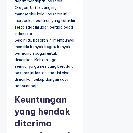
dapat mendapati pasaran
Oregon. Untuk yang ingin
mengetahui kalau pasaran ini
merupakan pasaran yang terakhir
serta saat ini udah berada pada
Indonesia.
Selain itu, pasaran ini mempunyai
memiliki banyak begitu banyak
permainan bagus untuk
dimainkan. Bahkan juga
semuanya games yang berada di
pasaran ini lantas saat ini bisa
dimainkan cukup dengan satu
account saja.
Keuntungan
yang hendak
diterima