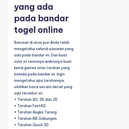
yang ada
pada bandar
togel online
Barusan di atas pun Anda telah
mengetahui seluruh pasaran yang
ada pada bandar ini. Dan buat
saat ini tentunya waktunya buat
kenal games atau taruhan yang
berada pada bandar ini. Ingin
mengetahui apa taruhannya,
silahkan baca secara detail yang
ada tersebut ini:
• Taruhan 4D, 3D dan 2D
• Taruhan Fast4D
• Taruhan Angka Tarung
• Taruhan BB Gabungan
• Taruhan Quick 2D