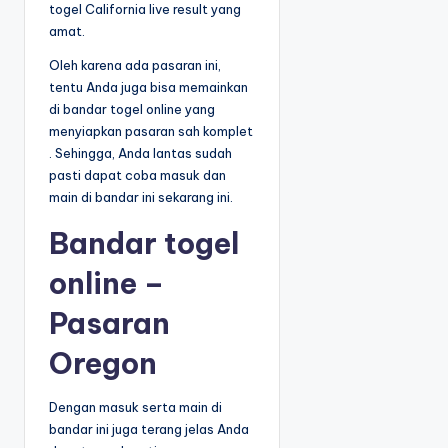
togel California live result yang
amat.
Oleh karena ada pasaran ini,
tentu Anda juga bisa memainkan
di bandar togel online yang
menyiapkan pasaran sah komplet
. Sehingga, Anda lantas sudah
pasti dapat coba masuk dan
main di bandar ini sekarang ini.
Bandar togel
online –
Pasaran
Oregon
Dengan masuk serta main di
bandar ini juga terang jelas Anda