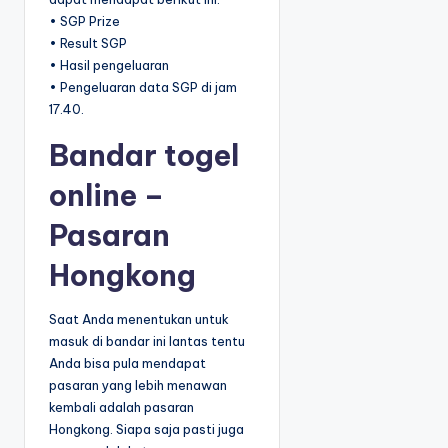
• SGP Prize
• Result SGP
• Hasil pengeluaran
• Pengeluaran data SGP di jam
17.40.
Bandar togel
online –
Pasaran
Hongkong
Saat Anda menentukan untuk
masuk di bandar ini lantas tentu
Anda bisa pula mendapat
pasaran yang lebih menawan
kembali adalah pasaran
Hongkong. Siapa saja pasti juga