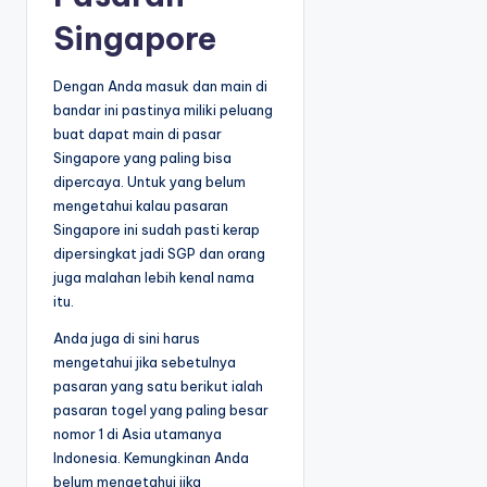
Singapore
Dengan Anda masuk dan main di
bandar ini pastinya miliki peluang
buat dapat main di pasar
Singapore yang paling bisa
dipercaya. Untuk yang belum
mengetahui kalau pasaran
Singapore ini sudah pasti kerap
dipersingkat jadi SGP dan orang
juga malahan lebih kenal nama
itu.
Anda juga di sini harus
mengetahui jika sebetulnya
pasaran yang satu berikut ialah
pasaran togel yang paling besar
nomor 1 di Asia utamanya
Indonesia. Kemungkinan Anda
belum mengetahui jika