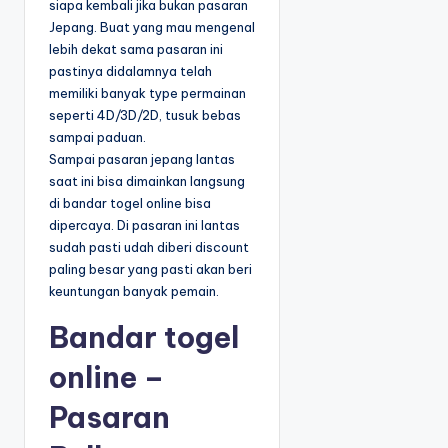
siapa kembali jika bukan pasaran
Jepang. Buat yang mau mengenal
lebih dekat sama pasaran ini
pastinya didalamnya telah
memiliki banyak type permainan
seperti 4D/3D/2D, tusuk bebas
sampai paduan.
Sampai pasaran jepang lantas
saat ini bisa dimainkan langsung
di bandar togel online bisa
dipercaya. Di pasaran ini lantas
sudah pasti udah diberi discount
paling besar yang pasti akan beri
keuntungan banyak pemain.
Bandar togel
online –
Pasaran