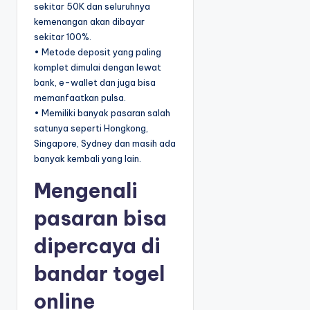
sekitar 50K dan seluruhnya
kemenangan akan dibayar
sekitar 100%.
• Metode deposit yang paling
komplet dimulai dengan lewat
bank, e-wallet dan juga bisa
memanfaatkan pulsa.
• Memiliki banyak pasaran salah
satunya seperti Hongkong,
Singapore, Sydney dan masih ada
banyak kembali yang lain.
Mengenali
pasaran bisa
dipercaya di
bandar togel
online