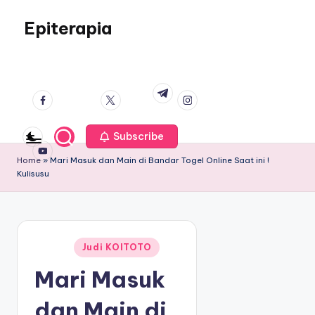
S
k
Epiterapia
i
R
p
a
facebook.co
twitter.co
instagram.co
t
t.me
h
m
m
m
o
a
c
s
youtube.co
o
i
m
Subscribe
n
a
t
Home
»
Mari Masuk dan Main di Bandar Togel Online Saat ini !
S
e
Kulisusu
u
n
k
t
s
e
s
Judi KOITOTO
Posted in
d
Mari Masuk
a
l
dan Main di
a