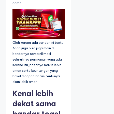
e
darat.
Oleh karena ada bandar ini tentu
Anda juga bisa juga main di
bandarnya serta nikmati
seluruhnya permainan yang ada.
Karena itu, pastinya makin lebih
aman serta keuntungan yang
bakal didapat lantas tentunya
akan lebih aman.
Kenal lebih
dekat sama
bandar togel