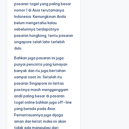
pasaran togel yang paling besar
nomor 1 di Asia terutamanya
Indonesia. Kemungkinan Anda
belum mengetahui kalau
sebelumnya terdapatnya
pasaran hongkong, tentu pasaran
singapore telah lahir terlebih
dulu.
Bahkan juga pasaran ini juga
punyai pencinta yang lumayan
banyak dan itu juga bertahan
sampai saat ini. Setelah itu
pasaran Singapore ini lantas
pastinya masih menggenggam
andil paling besar di pasaran
togel online bahkan juga off-line
yang berada pada Asia.
Pemantauannya juga dijaga
aman dan ketat maka ini akan
tidak ada manipulasi dari