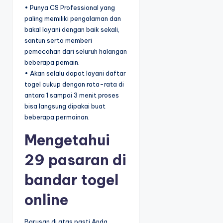
• Punya CS Professional yang
paling memiliki pengalaman dan
bakal layani dengan baik sekali,
santun serta memberi
pemecahan dari seluruh halangan
beberapa pemain.
• Akan selalu dapat layani daftar
togel cukup dengan rata-rata di
antara 1 sampai 3 menit proses
bisa langsung dipakai buat
beberapa permainan.
Mengetahui
29 pasaran di
bandar togel
online
Barusan di atas pasti Anda