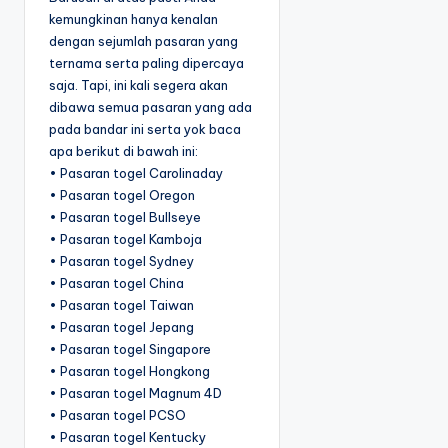
kemungkinan hanya kenalan
dengan sejumlah pasaran yang
ternama serta paling dipercaya
saja. Tapi, ini kali segera akan
dibawa semua pasaran yang ada
pada bandar ini serta yok baca
apa berikut di bawah ini:
• Pasaran togel Carolinaday
• Pasaran togel Oregon
• Pasaran togel Bullseye
• Pasaran togel Kamboja
• Pasaran togel Sydney
• Pasaran togel China
• Pasaran togel Taiwan
• Pasaran togel Jepang
• Pasaran togel Singapore
• Pasaran togel Hongkong
• Pasaran togel Magnum 4D
• Pasaran togel PCSO
• Pasaran togel Kentucky