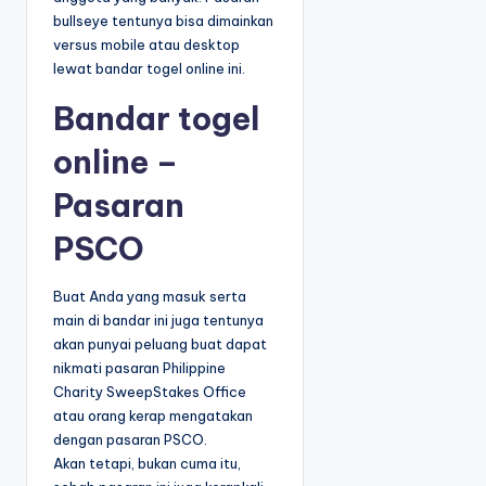
bullseye tentunya bisa dimainkan
versus mobile atau desktop
lewat bandar togel online ini.
Bandar togel
online –
Pasaran
PSCO
Buat Anda yang masuk serta
main di bandar ini juga tentunya
akan punyai peluang buat dapat
nikmati pasaran Philippine
Charity SweepStakes Office
atau orang kerap mengatakan
dengan pasaran PSCO.
Akan tetapi, bukan cuma itu,