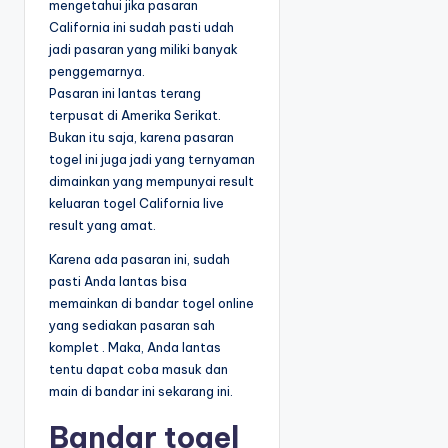
mengetahui jika pasaran
California ini sudah pasti udah
jadi pasaran yang miliki banyak
penggemarnya.
Pasaran ini lantas terang
terpusat di Amerika Serikat.
Bukan itu saja, karena pasaran
togel ini juga jadi yang ternyaman
dimainkan yang mempunyai result
keluaran togel California live
result yang amat.
Karena ada pasaran ini, sudah
pasti Anda lantas bisa
memainkan di bandar togel online
yang sediakan pasaran sah
komplet . Maka, Anda lantas
tentu dapat coba masuk dan
main di bandar ini sekarang ini.
Bandar togel