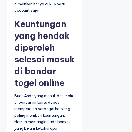
dimainkan hanya cukup satu
account saja.
Keuntungan
yang hendak
diperoleh
selesai masuk
di bandar
togel online
Buat Anda yang masuk dan main
di bandar ini tentu dapat
memperoleh berbagai hal yang
paling memberi keuntungan.
Namun memanglah ada banyak
yang belum ketahui apa