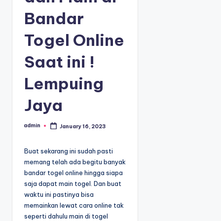
m
Bandar
P
r
Togel Online
e
d
Saat ini !
i
k
Lempuing
s
i
Jaya
T
o
admin
January 16, 2023
P
g
o
s
e
t
Buat sekarang ini sudah pasti
e
l
d
memang telah ada begitu banyak
b
O
y
bandar togel online hingga siapa
n
saja dapat main togel. Dan buat
l
waktu ini pastinya bisa
i
memainkan lewat cara online tak
n
seperti dahulu main di togel