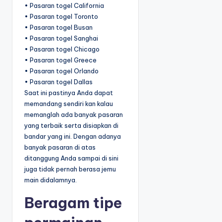
• Pasaran togel California
• Pasaran togel Toronto
• Pasaran togel Busan
• Pasaran togel Sanghai
• Pasaran togel Chicago
• Pasaran togel Greece
• Pasaran togel Orlando
• Pasaran togel Dallas
Saat ini pastinya Anda dapat
memandang sendiri kan kalau
memanglah ada banyak pasaran
yang terbaik serta disiapkan di
bandar yang ini. Dengan adanya
banyak pasaran di atas
ditanggung Anda sampai di sini
juga tidak pernah berasa jemu
main didalamnya.
Beragam tipe