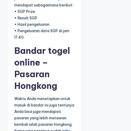
mendapat sebagaimana berikut:
• SGP Prize
• Result SGP
• Hasil pengeluaran
• Pengeluaran data SGP di jam
17.40.
Bandar togel
online –
Pasaran
Hongkong
Waktu Anda menetapkan untuk
masuk di bandar ini juga tentunya
Anda bisa juga mendapati
pasaran yang lebih menawan
kembali ialah pasaran Hongkong.
Siapa saja pastinya sudah tahu