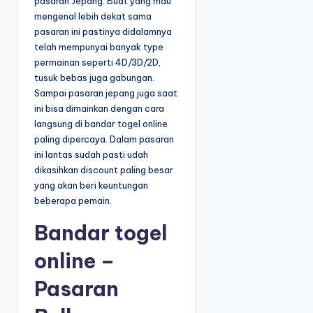
pasaran Jepang. Buat yang mau
mengenal lebih dekat sama
pasaran ini pastinya didalamnya
telah mempunyai banyak type
permainan seperti 4D/3D/2D,
tusuk bebas juga gabungan.
Sampai pasaran jepang juga saat
ini bisa dimainkan dengan cara
langsung di bandar togel online
paling dipercaya. Dalam pasaran
ini lantas sudah pasti udah
dikasihkan discount paling besar
yang akan beri keuntungan
beberapa pemain.
Bandar togel
online –
Pasaran