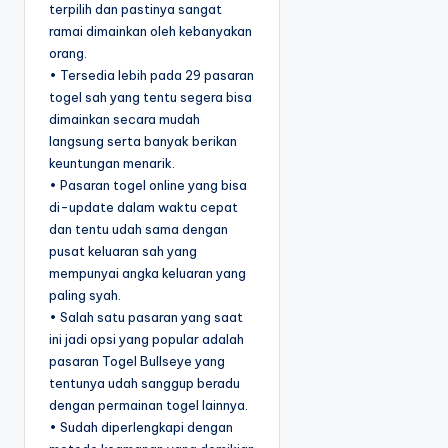
terpilih dan pastinya sangat
ramai dimainkan oleh kebanyakan
orang.
• Tersedia lebih pada 29 pasaran
togel sah yang tentu segera bisa
dimainkan secara mudah
langsung serta banyak berikan
keuntungan menarik.
• Pasaran togel online yang bisa
di-update dalam waktu cepat
dan tentu udah sama dengan
pusat keluaran sah yang
mempunyai angka keluaran yang
paling syah.
• Salah satu pasaran yang saat
ini jadi opsi yang popular adalah
pasaran Togel Bullseye yang
tentunya udah sanggup beradu
dengan permainan togel lainnya.
• Sudah diperlengkapi dengan