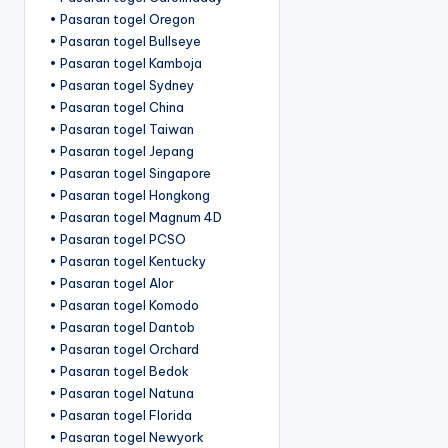
• Pasaran togel Oregon
• Pasaran togel Bullseye
• Pasaran togel Kamboja
• Pasaran togel Sydney
• Pasaran togel China
• Pasaran togel Taiwan
• Pasaran togel Jepang
• Pasaran togel Singapore
• Pasaran togel Hongkong
• Pasaran togel Magnum 4D
• Pasaran togel PCSO
• Pasaran togel Kentucky
• Pasaran togel Alor
• Pasaran togel Komodo
• Pasaran togel Dantob
• Pasaran togel Orchard
• Pasaran togel Bedok
• Pasaran togel Natuna
• Pasaran togel Florida
• Pasaran togel Newyork