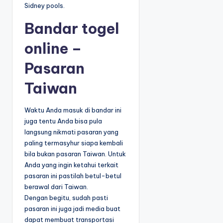
Sidney pools.
Bandar togel
online –
Pasaran
Taiwan
Waktu Anda masuk di bandar ini
juga tentu Anda bisa pula
langsung nikmati pasaran yang
paling termasyhur siapa kembali
bila bukan pasaran Taiwan. Untuk
Anda yang ingin ketahui terkait
pasaran ini pastilah betul-betul
berawal dari Taiwan.
Dengan begitu, sudah pasti
pasaran ini juga jadi media buat
dapat membuat transportasi