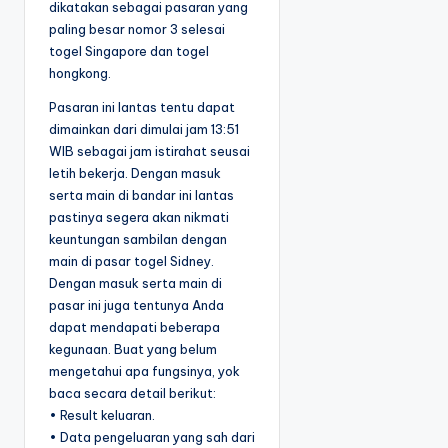
dikatakan sebagai pasaran yang
paling besar nomor 3 selesai
togel Singapore dan togel
hongkong.
Pasaran ini lantas tentu dapat
dimainkan dari dimulai jam 13:51
WIB sebagai jam istirahat seusai
letih bekerja. Dengan masuk
serta main di bandar ini lantas
pastinya segera akan nikmati
keuntungan sambilan dengan
main di pasar togel Sidney.
Dengan masuk serta main di
pasar ini juga tentunya Anda
dapat mendapati beberapa
kegunaan. Buat yang belum
mengetahui apa fungsinya, yok
baca secara detail berikut:
• Result keluaran.
• Data pengeluaran yang sah dari