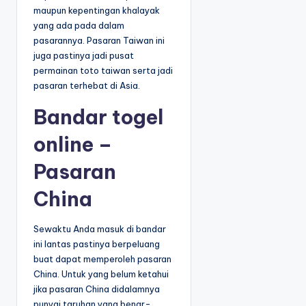
maupun kepentingan khalayak
yang ada pada dalam
pasarannya. Pasaran Taiwan ini
juga pastinya jadi pusat
permainan toto taiwan serta jadi
pasaran terhebat di Asia.
Bandar togel
online –
Pasaran
China
Sewaktu Anda masuk di bandar
ini lantas pastinya berpeluang
buat dapat memperoleh pasaran
China. Untuk yang belum ketahui
jika pasaran China didalamnya
punyai taruhan yang benar-