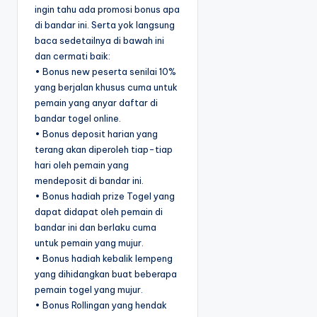
ingin tahu ada promosi bonus apa
di bandar ini. Serta yok langsung
baca sedetailnya di bawah ini
dan cermati baik:
• Bonus new peserta senilai 10%
yang berjalan khusus cuma untuk
pemain yang anyar daftar di
bandar togel online.
• Bonus deposit harian yang
terang akan diperoleh tiap-tiap
hari oleh pemain yang
mendeposit di bandar ini.
• Bonus hadiah prize Togel yang
dapat didapat oleh pemain di
bandar ini dan berlaku cuma
untuk pemain yang mujur.
• Bonus hadiah kebalik lempeng
yang dihidangkan buat beberapa
pemain togel yang mujur.
• Bonus Rollingan yang hendak