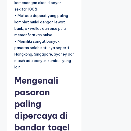
kemenangan akan dibayar
sekitar 100%.
• Metode deposit yang paling
komplet mulai dengan lewat
bank, e-wallet dan bisa pula
memanfaatkan pulsa.
• Memiliki sangat banyak
pasaran salah satunya seperti
Hongkong, Singapore, Sydney dan
masih ada banyak kembali yang
lain.
Mengenali
pasaran
paling
dipercaya di
bandar togel