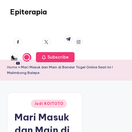
S
k
Epiterapia
i
R
p
a
facebook.co
twitter.co
instagram.co
t
t.me
h
m
m
m
o
a
c
s
youtube.co
o
i
m
Subscribe
n
a
t
Home
»
Mari Masuk dan Main di Bandar Togel Online Saat ini !
S
e
Malimbong Balepe
u
n
k
t
s
e
s
Judi KOITOTO
Posted in
d
Mari Masuk
a
l
dan Main di
a