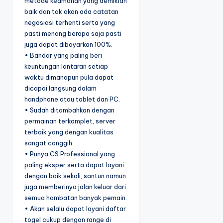
metode keamanan yang demikian
baik dan tak akan ada catatan
negosiasi terhenti serta yang
pasti menang berapa saja pasti
juga dapat dibayarkan 100%.
• Bandar yang paling beri
keuntungan lantaran setiap
waktu dimanapun pula dapat
dicapai langsung dalam
handphone atau tablet dan PC.
• Sudah ditambahkan dengan
permainan terkomplet, server
terbaik yang dengan kualitas
sangat canggih.
• Punya CS Professional yang
paling eksper serta dapat layani
dengan baik sekali, santun namun
juga memberinya jalan keluar dari
semua hambatan banyak pemain.
• Akan selalu dapat layani daftar
togel cukup dengan range di