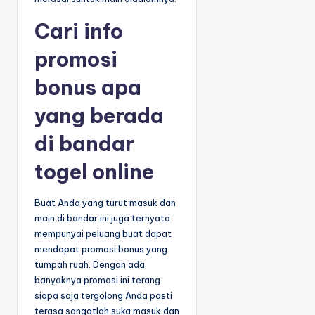
Cari info
promosi
bonus apa
yang berada
di bandar
togel online
Buat Anda yang turut masuk dan
main di bandar ini juga ternyata
mempunyai peluang buat dapat
mendapat promosi bonus yang
tumpah ruah. Dengan ada
banyaknya promosi ini terang
siapa saja tergolong Anda pasti
terasa sangatlah suka masuk dan