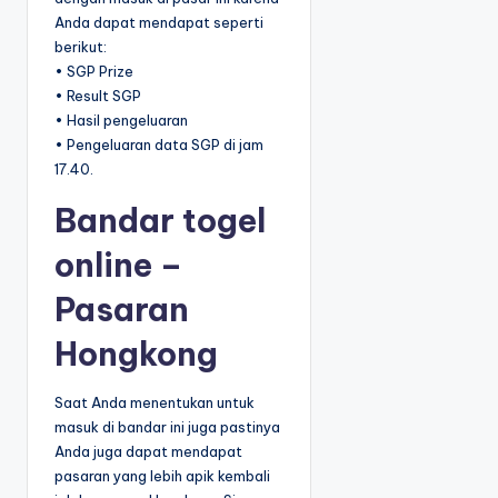
Anda dapat mendapat seperti
berikut:
• SGP Prize
• Result SGP
• Hasil pengeluaran
• Pengeluaran data SGP di jam
17.40.
Bandar togel
online –
Pasaran
Hongkong
Saat Anda menentukan untuk
masuk di bandar ini juga pastinya
Anda juga dapat mendapat
pasaran yang lebih apik kembali