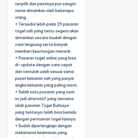
terpilih dan pastinya pun sangat
ramai dimainkan oleh beberapa
orang.
• Tersedia lebih pada 29 pasaran
togel sah yang tentu segera akan
dimainkan secara mudah dengan
cara langsung serta banyak
memberi keuntungan menarik.
• Pasaran togel online yang bisa
di-update dengan cara cepat
dan tentulah udah sesuai sama
pusat keluaran sah yang punyai
angka keluaran yang paling resmi.
• Salah satu pasaran yang saat
ini jadi alternatif yang ternama
ialah pasaran Togel Bullseye
yang tentunya telah bisa beradu
dengan permainan togel lainnya.
• Sudah diperlengkapi dengan
mekanisme keamanan yang