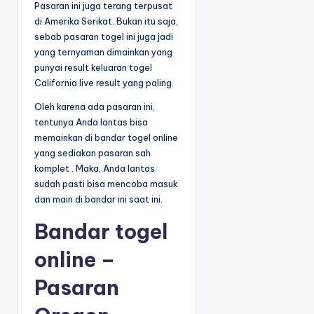
Pasaran ini juga terang terpusat
di Amerika Serikat. Bukan itu saja,
sebab pasaran togel ini juga jadi
yang ternyaman dimainkan yang
punyai result keluaran togel
California live result yang paling.
Oleh karena ada pasaran ini,
tentunya Anda lantas bisa
memainkan di bandar togel online
yang sediakan pasaran sah
komplet . Maka, Anda lantas
sudah pasti bisa mencoba masuk
dan main di bandar ini saat ini.
Bandar togel
online –
Pasaran