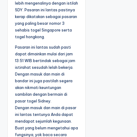
lebih mengenalinya dengan istilah
SDY. Pasaran ini lantas pastinya
kerap dikatakan sebagai pasaran
yang paling besar nomor 3
sehabis togel Singapore serta
togel hongkong.
Pasaran ini lantas sudah pasti
dapat dimainkan mulai dari jam
13:51 WIB bertindak sebagai jam
istirahat sesudah lelah bekerja.
Dengan masuk dan main di
bandar ini juga pastilah segera
akan nikmati keuntungan
sambilan dengan bermain di
pasar togel Sidney.
Dengan masuk dan main di pasar
ini lantas tentunya Anda dapat
mendapat sejumlah kegunaan.
Buat yang belum mengetahui apa
fungsinya, yok baca secara