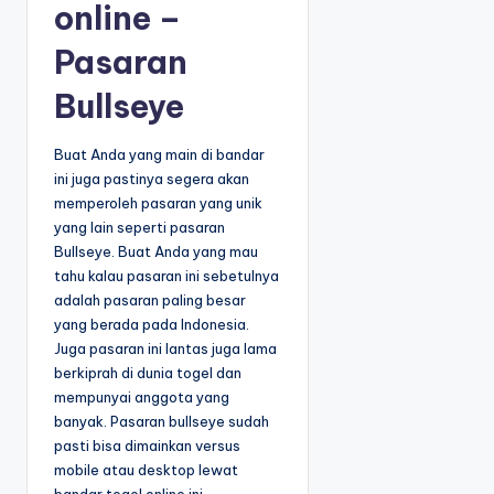
online –
Pasaran
Bullseye
Buat Anda yang main di bandar
ini juga pastinya segera akan
memperoleh pasaran yang unik
yang lain seperti pasaran
Bullseye. Buat Anda yang mau
tahu kalau pasaran ini sebetulnya
adalah pasaran paling besar
yang berada pada Indonesia.
Juga pasaran ini lantas juga lama
berkiprah di dunia togel dan
mempunyai anggota yang
banyak. Pasaran bullseye sudah
pasti bisa dimainkan versus
mobile atau desktop lewat
bandar togel online ini.