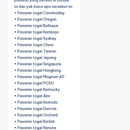
ini dan yok baca apa tersebut ini:
• Pasaran togel Carolinaday
• Pasaran togel Oregon
• Pasaran togel Bullseye
• Pasaran togel Kamboja
• Pasaran togel Sydney
• Pasaran togel China
• Pasaran togel Taiwan
• Pasaran togel Jepang
• Pasaran togel Singapore
• Pasaran togel Hongkong
• Pasaran togel Magnum 4D
• Pasaran togel PCSO
• Pasaran togel Kentucky
• Pasaran togel Alor
• Pasaran togel Komodo
• Pasaran togel Dantob
• Pasaran togel Orchard
• Pasaran togel Bedok
• Pasaran togel Natuna