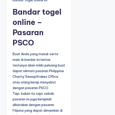
Bandar togel
online –
Pasaran
PSCO
Buat Anda yang masuk serta
main di bandar ini lantas
tentunya akan miliki peluang buat
dapat nikmati pasaran Philippine
Charity SweepStakes Office
atau orang kerap menyebut
dengan pasaran PSCO.
Tapi, bukan itu saja, sebab
pasaran ini juga kerapkali
dikatakan dengan pasaran
Filipina yang dapat dimainkan di