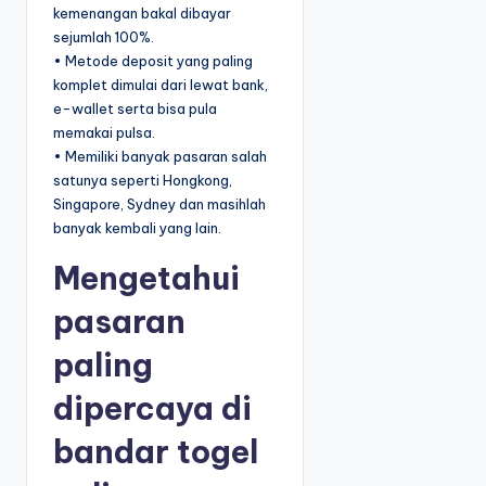
kemenangan bakal dibayar
sejumlah 100%.
• Metode deposit yang paling
komplet dimulai dari lewat bank,
e-wallet serta bisa pula
memakai pulsa.
• Memiliki banyak pasaran salah
satunya seperti Hongkong,
Singapore, Sydney dan masihlah
banyak kembali yang lain.
Mengetahui
pasaran
paling
dipercaya di
bandar togel