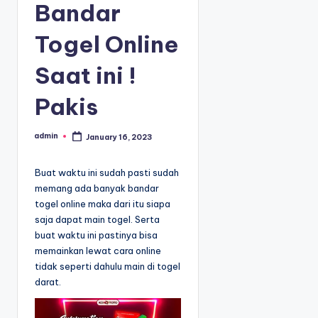
Bandar
m
P
Togel Online
r
e
Saat ini !
d
i
Pakis
k
s
admin
January 16, 2023
i
P
o
T
s
t
Buat waktu ini sudah pasti sudah
o
e
d
memang ada banyak bandar
g
b
y
togel online maka dari itu siapa
e
saja dapat main togel. Serta
l
buat waktu ini pastinya bisa
O
memainkan lewat cara online
n
tidak seperti dahulu main di togel
l
darat.
i
n