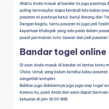
Waktu Anda masuk di bandar ini juga pastinya 
paling termasyhur siapa kembali bila bukan p
pasaran ini pastinya betul-betul datang dari Ta
Dengan begitu, tentu pasaran ini juga jadi fas
keperluan khalayak yang ada pada dalam pasara
pusat permainan toto taiwan dan jadi pasaran t
Bandar togel online
Di saat Anda masuk di bandar ini lantas tentu
China. Untuk yang belum ketahui kalau pasaran
sangatlah komplet.
Bahkan juga didalamnya juga juga siap togel wa
Karena itu, pasti Anda dari sana dapat bermai
keluaran di jam 18.00 WIB.