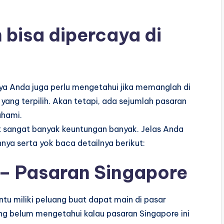
bisa dipercaya di
nya Anda juga perlu mengetahui jika memanglah di
yang terpilih. Akan tetapi, ada sejumlah pasaran
ahami.
t sangat banyak keuntungan banyak. Jelas Anda
nya serta yok baca detailnya berikut:
 – Pasaran Singapore
tu miliki peluang buat dapat main di pasar
ang belum mengetahui kalau pasaran Singapore ini