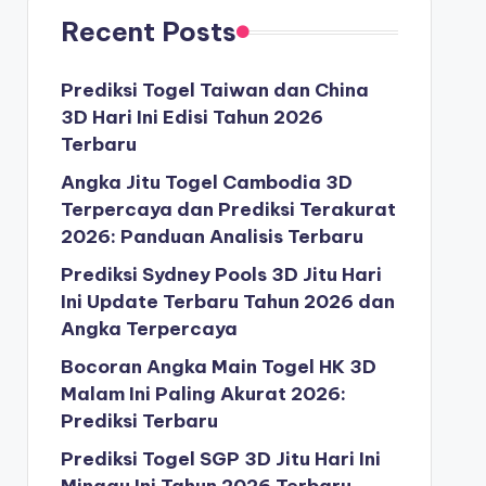
Recent Posts
Prediksi Togel Taiwan dan China
3D Hari Ini Edisi Tahun 2026
Terbaru
Angka Jitu Togel Cambodia 3D
Terpercaya dan Prediksi Terakurat
2026: Panduan Analisis Terbaru
Prediksi Sydney Pools 3D Jitu Hari
Ini Update Terbaru Tahun 2026 dan
Angka Terpercaya
Bocoran Angka Main Togel HK 3D
Malam Ini Paling Akurat 2026:
Prediksi Terbaru
Prediksi Togel SGP 3D Jitu Hari Ini