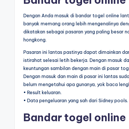
Bandar togel online
Dengan Anda masuk di bandar togel online lan
banyak memang orang lebih mengenalinya dengan
dikatakan sebagai pasaran yang paling besar n
hongkong.
Pasaran ini lantas pastinya dapat dimainkan da
istirahat selesai letih bekerja. Dengan masuk da
keuntungan sambilan dengan main di pasar toge
Dengan masuk dan main di pasar ini lantas sud
belum mengetahui apa gunanya, yok baca lengk
• Result keluaran.
• Data pengeluaran yang sah dari Sidney pools.
Bandar togel online