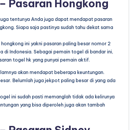
e – Pasaran Hongkong
 juga tentunya Anda juga dapat mendapat pasaran
gkong. Siapa saja pastinya sudah tahu dekat sama
 hongkong ini yakni pasaran paling besar nomor 2
di Indonesia. Sebagai pemain togel di bandar ini,
asaran togel hk yang punyai pemain aktif.
alamnya akan mendapat beberapa keuntungan.
besar. Belumlah juga jekpot paling besar di yang ada
gel ini sudah pasti memanglah tidak ada kelirunya
euntungan yang bisa diperoleh juga akan tambah