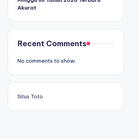
Minggu Ini Tahun 2026 Terbaru
Akurat
Recent Comments
No comments to show.
Situs Toto