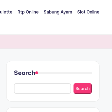
ulette
Rtp Online
Sabung Ayam
Slot Online
Search
Search