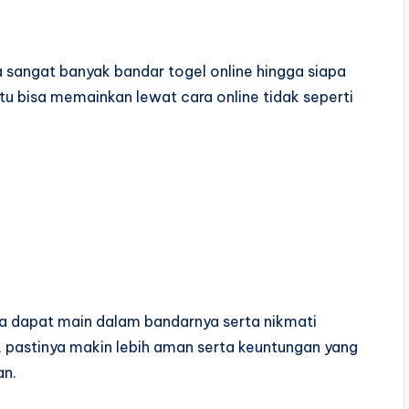
 sangat banyak bandar togel online hingga siapa
ntu bisa memainkan lewat cara online tidak seperti
ga dapat main dalam bandarnya serta nikmati
, pastinya makin lebih aman serta keuntungan yang
an.