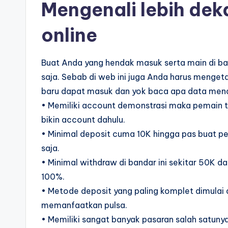
Mengenali lebih dek
online
Buat Anda yang hendak masuk serta main di ba
saja. Sebab di web ini juga Anda harus mengetah
baru dapat masuk dan yok baca apa data menar
• Memiliki account demonstrasi maka pemain t
bikin account dahulu.
• Minimal deposit cuma 10K hingga pas buat p
saja.
• Minimal withdraw di bandar ini sekitar 50K
100%.
• Metode deposit yang paling komplet dimulai d
memanfaatkan pulsa.
• Memiliki sangat banyak pasaran salah satuny