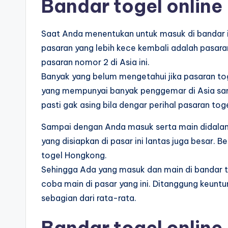
Bandar togel onlin
Saat Anda menentukan untuk masuk di bandar 
pasaran yang lebih kece kembali adalah pasara
pasaran nomor 2 di Asia ini.
Banyak yang belum mengetahui jika pasaran tog
yang mempunyai banyak penggemar di Asia sampa
pasti gak asing bila dengar perihal pasaran tog
Sampai dengan Anda masuk serta main didala
yang disiapkan di pasar ini lantas juga besar. 
togel Hongkong.
Sehingga Ada yang masuk dan main di bandar to
coba main di pasar yang ini. Ditanggung keunt
sebagian dari rata-rata.