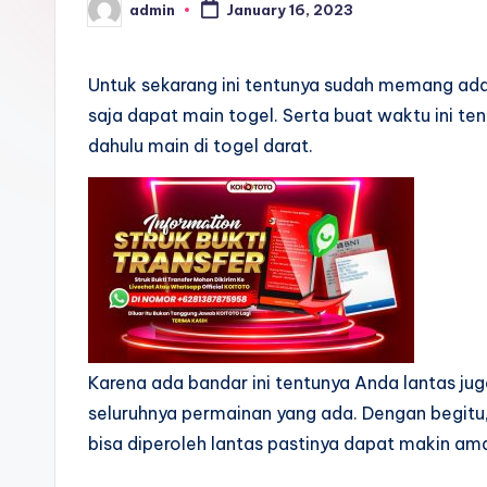
admin
January 16, 2023
Posted
by
Untuk sekarang ini tentunya sudah memang ada
saja dapat main togel. Serta buat waktu ini te
dahulu main di togel darat.
Karena ada bandar ini tentunya Anda lantas ju
seluruhnya permainan yang ada. Dengan begitu
bisa diperoleh lantas pastinya dapat makin am