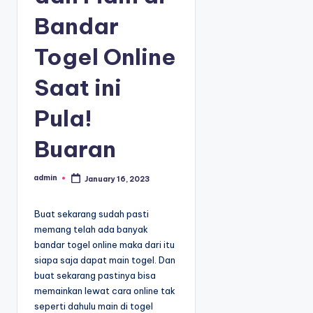
m
Bandar
P
r
Togel Online
e
d
Saat ini
i
k
Pula!
s
i
Buaran
T
o
admin
January 16, 2023
P
g
o
s
e
t
Buat sekarang sudah pasti
e
l
d
memang telah ada banyak
b
O
y
bandar togel online maka dari itu
n
siapa saja dapat main togel. Dan
l
buat sekarang pastinya bisa
i
memainkan lewat cara online tak
n
seperti dahulu main di togel