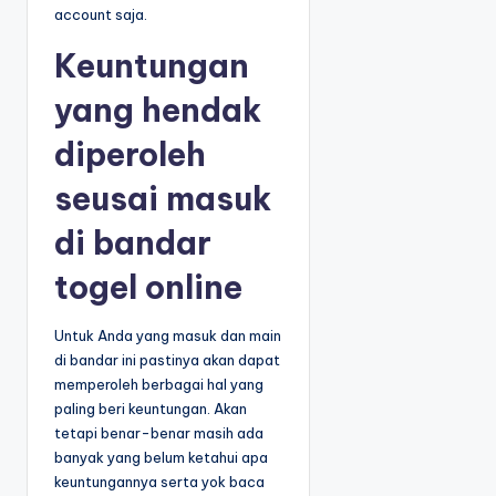
account saja.
Keuntungan
yang hendak
diperoleh
seusai masuk
di bandar
togel online
Untuk Anda yang masuk dan main
di bandar ini pastinya akan dapat
memperoleh berbagai hal yang
paling beri keuntungan. Akan
tetapi benar-benar masih ada
banyak yang belum ketahui apa
keuntungannya serta yok baca