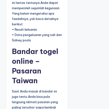
ini lantas tentunya Anda dapat
memperoleh sejumlah kegunaan.
Yang belum mengetahui apa
faedahnya, yok baca detailnya
berikut:
• Result keluaran.
• Data pengeluaran yang sah dari
Sidney pools.
Bandar togel
online –
Pasaran
Taiwan
Saat Anda masuk di bandar ini
juga tentu Anda bisa pula
langsung nikmati pasaran yang
paling tersohor siapa kembali