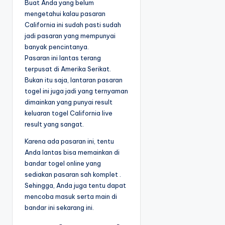
Buat Anda yang belum
mengetahui kalau pasaran
California ini sudah pasti sudah
jadi pasaran yang mempunyai
banyak pencintanya.
Pasaran ini lantas terang
terpusat di Amerika Serikat.
Bukan itu saja, lantaran pasaran
togel ini juga jadi yang ternyaman
dimainkan yang punyai result
keluaran togel California live
result yang sangat.
Karena ada pasaran ini, tentu
Anda lantas bisa memainkan di
bandar togel online yang
sediakan pasaran sah komplet .
Sehingga, Anda juga tentu dapat
mencoba masuk serta main di
bandar ini sekarang ini.