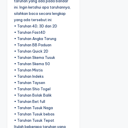
taruhan yang ada pada bandar
ini. Ingin ketahui apa taruhannya,
silahkan baca secara lengkap
yang ada tersebut ini:
• Taruhan 4D, 3D dan 2D
• Taruhan Fast4D
• Taruhan Angka Tarung
• Taruhan BB Paduan
• Taruhan Quick 2D
• Taruhan Skema Tusuk
• Taruhan Skema 50
• Taruhan Mistis
• Taruhan Indeks
• Taruhan Taysen
• Taruhan Shio Togel
• Taruhan Bolak Balik
• Taruhan Bet full
• Taruhan Tusuk Naga
• Taruhan Tusuk bebas
• Taruhan Tusuk Tepat
Itulah beberapa taruhan yang