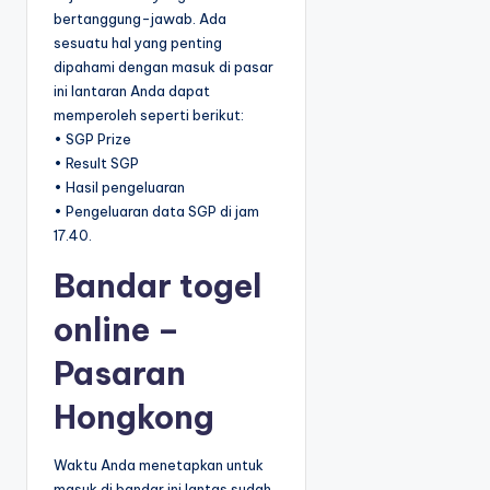
bertanggung-jawab. Ada
sesuatu hal yang penting
dipahami dengan masuk di pasar
ini lantaran Anda dapat
memperoleh seperti berikut:
• SGP Prize
• Result SGP
• Hasil pengeluaran
• Pengeluaran data SGP di jam
17.40.
Bandar togel
online –
Pasaran
Hongkong
Waktu Anda menetapkan untuk
masuk di bandar ini lantas sudah