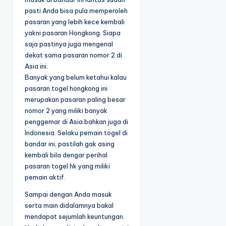
pasti Anda bisa pula memperoleh
pasaran yang lebih kece kembali
yakni pasaran Hongkong. Siapa
saja pastinya juga mengenal
dekat sama pasaran nomor 2 di
Asia ini.
Banyak yang belum ketahui kalau
pasaran togel hongkong ini
merupakan pasaran paling besar
nomor 2 yang miliki banyak
penggemar di Asia bahkan juga di
Indonesia. Selaku pemain togel di
bandar ini, pastilah gak asing
kembali bila dengar perihal
pasaran togel hk yang miliki
pemain aktif.
Sampai dengan Anda masuk
serta main didalamnya bakal
mendapat sejumlah keuntungan.