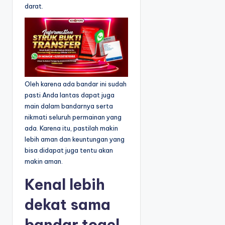
e
darat.
Oleh karena ada bandar ini sudah
pasti Anda lantas dapat juga
main dalam bandarnya serta
nikmati seluruh permainan yang
ada. Karena itu, pastilah makin
lebih aman dan keuntungan yang
bisa didapat juga tentu akan
makin aman.
Kenal lebih
dekat sama
bandar togel