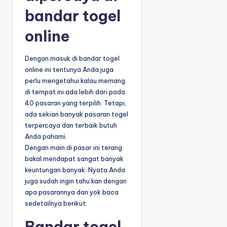
bandar togel
online
Dengan masuk di bandar togel
online ini tentunya Anda juga
perlu mengetahui kalau memang
di tempat ini ada lebih dari pada
40 pasaran yang terpilih. Tetapi,
ada sekian banyak pasaran togel
terpercaya dan terbaik butuh
Anda pahami.
Dengan main di pasar ini terang
bakal mendapat sangat banyak
keuntungan banyak. Nyata Anda
juga sudah ingin tahu kan dengan
apa pasarannya dan yok baca
sedetailnya berikut:
Bandar togel