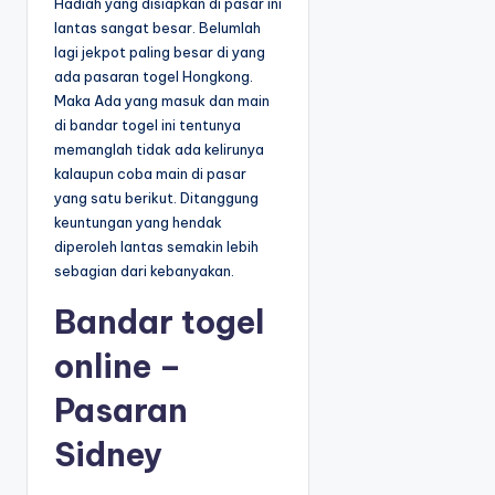
Hadiah yang disiapkan di pasar ini
lantas sangat besar. Belumlah
lagi jekpot paling besar di yang
ada pasaran togel Hongkong.
Maka Ada yang masuk dan main
di bandar togel ini tentunya
memanglah tidak ada kelirunya
kalaupun coba main di pasar
yang satu berikut. Ditanggung
keuntungan yang hendak
diperoleh lantas semakin lebih
sebagian dari kebanyakan.
Bandar togel
online –
Pasaran
Sidney