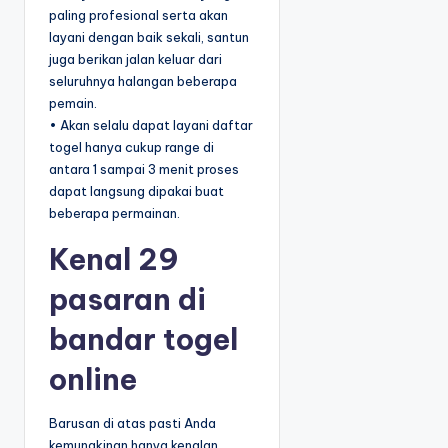
paling profesional serta akan
layani dengan baik sekali, santun
juga berikan jalan keluar dari
seluruhnya halangan beberapa
pemain.
• Akan selalu dapat layani daftar
togel hanya cukup range di
antara 1 sampai 3 menit proses
dapat langsung dipakai buat
beberapa permainan.
Kenal 29
pasaran di
bandar togel
online
Barusan di atas pasti Anda
kemungkinan hanya kenalan