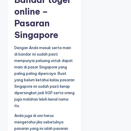
online –
Pasaran
Singapore
Dengan Anda masuk serta main
di bandar ini sudah pasti
mempunyai peluang untuk dapat
main di pasar Singapore yang
paling paling dipercaya. Buat
yang belum ketahui kalau pasaran
Singapore ini sudah pasti kerap
dipersingkat jadi SGP serta orang
juga malahan lebih kenal nama
itu.
Anda juga di sini harus
mengetahui jika sebetulnya
pasaran yang ini ialah pasaran