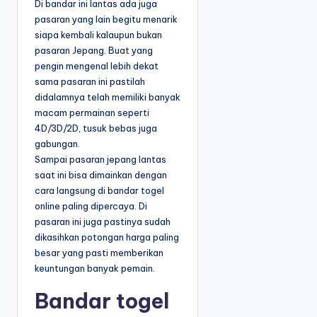
Di bandar ini lantas ada juga
pasaran yang lain begitu menarik
siapa kembali kalaupun bukan
pasaran Jepang. Buat yang
pengin mengenal lebih dekat
sama pasaran ini pastilah
didalamnya telah memiliki banyak
macam permainan seperti
4D/3D/2D, tusuk bebas juga
gabungan.
Sampai pasaran jepang lantas
saat ini bisa dimainkan dengan
cara langsung di bandar togel
online paling dipercaya. Di
pasaran ini juga pastinya sudah
dikasihkan potongan harga paling
besar yang pasti memberikan
keuntungan banyak pemain.
Bandar togel