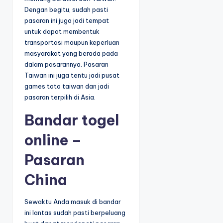
Dengan begitu, sudah pasti
pasaran ini juga jadi tempat
untuk dapat membentuk
transportasi maupun keperluan
masyarakat yang berada pada
dalam pasarannya. Pasaran
Taiwan ini juga tentu jadi pusat
games toto taiwan dan jadi
pasaran terpilih di Asia.
Bandar togel
online –
Pasaran
China
Sewaktu Anda masuk di bandar
ini lantas sudah pasti berpeluang