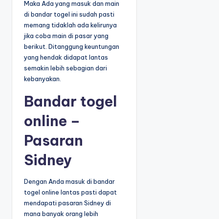
Maka Ada yang masuk dan main
di bandar togel ini sudah pasti
memang tidaklah ada kelirunya
jika coba main di pasar yang
berikut. Ditanggung keuntungan
yang hendak didapat lantas
semakin lebih sebagian dari
kebanyakan.
Bandar togel
online –
Pasaran
Sidney
Dengan Anda masuk di bandar
togel online lantas pasti dapat
mendapati pasaran Sidney di
mana banyak orang lebih