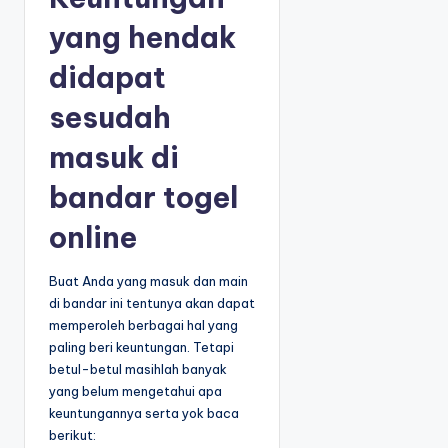
yang hendak
didapat
sesudah
masuk di
bandar togel
online
Buat Anda yang masuk dan main
di bandar ini tentunya akan dapat
memperoleh berbagai hal yang
paling beri keuntungan. Tetapi
betul-betul masihlah banyak
yang belum mengetahui apa
keuntungannya serta yok baca
berikut: