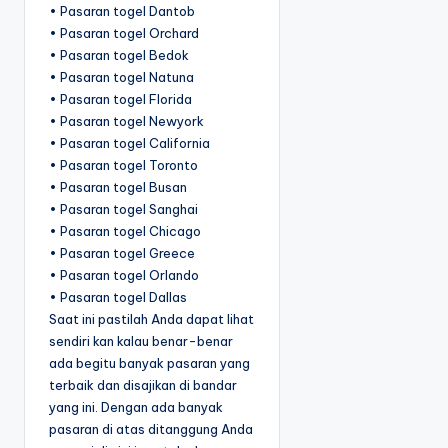
• Pasaran togel Dantob
• Pasaran togel Orchard
• Pasaran togel Bedok
• Pasaran togel Natuna
• Pasaran togel Florida
• Pasaran togel Newyork
• Pasaran togel California
• Pasaran togel Toronto
• Pasaran togel Busan
• Pasaran togel Sanghai
• Pasaran togel Chicago
• Pasaran togel Greece
• Pasaran togel Orlando
• Pasaran togel Dallas
Saat ini pastilah Anda dapat lihat
sendiri kan kalau benar-benar
ada begitu banyak pasaran yang
terbaik dan disajikan di bandar
yang ini. Dengan ada banyak
pasaran di atas ditanggung Anda