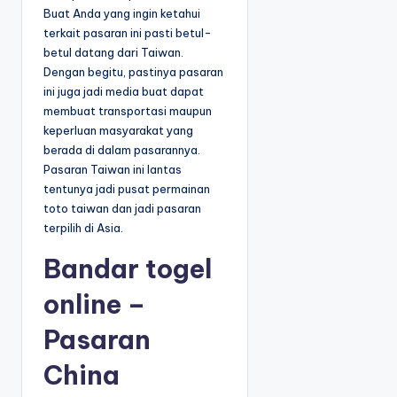
Buat Anda yang ingin ketahui
terkait pasaran ini pasti betul-
betul datang dari Taiwan.
Dengan begitu, pastinya pasaran
ini juga jadi media buat dapat
membuat transportasi maupun
keperluan masyarakat yang
berada di dalam pasarannya.
Pasaran Taiwan ini lantas
tentunya jadi pusat permainan
toto taiwan dan jadi pasaran
terpilih di Asia.
Bandar togel
online –
Pasaran
China