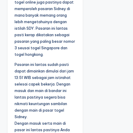
togel online juga pastinya dapat
memperoleh pasaran Sidney di
mana banyak memang orang
lebih mengetahuinya dengan
istilah SDY. Pasaran ini lantas
pasti kerap dikatakan sebagai
pasaran yang paling besar nomor
3 seusai togel Singapore dan
togel hongkong.
Pasaran ini lantas sudah pasti
dapat dimainkan dimulai dari jam
13:51 WIB sebagai jam istirahat
selesai capek bekerja. Dengan
masuk dan main di bandar ini
lantas pastinya segera bisa
nikmati keuntungan sambilan
dengan main di pasar togel
Sidney.
Dengan masuk serta main di
pasar ini lantas pastinya Anda