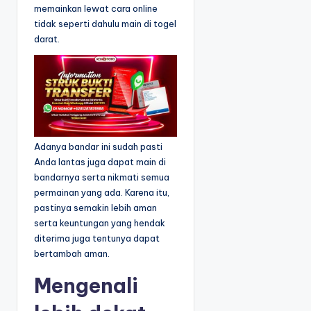
e
memainkan lewat cara online
tidak seperti dahulu main di togel
darat.
Adanya bandar ini sudah pasti
Anda lantas juga dapat main di
bandarnya serta nikmati semua
permainan yang ada. Karena itu,
pastinya semakin lebih aman
serta keuntungan yang hendak
diterima juga tentunya dapat
bertambah aman.
Mengenali