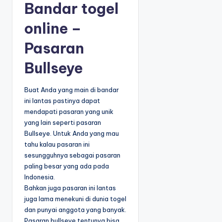
Bandar togel
online –
Pasaran
Bullseye
Buat Anda yang main di bandar
ini lantas pastinya dapat
mendapati pasaran yang unik
yang lain seperti pasaran
Bullseye. Untuk Anda yang mau
tahu kalau pasaran ini
sesungguhnya sebagai pasaran
paling besar yang ada pada
Indonesia.
Bahkan juga pasaran ini lantas
juga lama menekuni di dunia togel
dan punyai anggota yang banyak.
Pasaran bullseye tentunya bisa