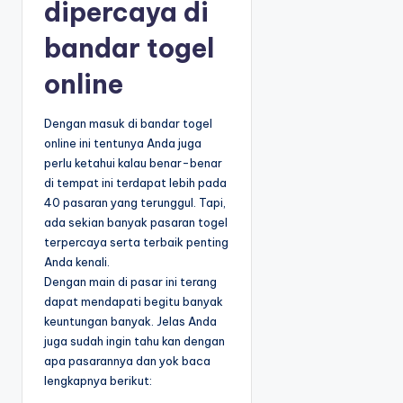
dipercaya di
bandar togel
online
Dengan masuk di bandar togel
online ini tentunya Anda juga
perlu ketahui kalau benar-benar
di tempat ini terdapat lebih pada
40 pasaran yang terunggul. Tapi,
ada sekian banyak pasaran togel
terpercaya serta terbaik penting
Anda kenali.
Dengan main di pasar ini terang
dapat mendapati begitu banyak
keuntungan banyak. Jelas Anda
juga sudah ingin tahu kan dengan
apa pasarannya dan yok baca
lengkapnya berikut: