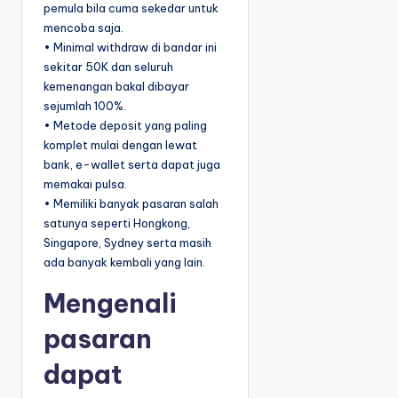
pemula bila cuma sekedar untuk
mencoba saja.
• Minimal withdraw di bandar ini
sekitar 50K dan seluruh
kemenangan bakal dibayar
sejumlah 100%.
• Metode deposit yang paling
komplet mulai dengan lewat
bank, e-wallet serta dapat juga
memakai pulsa.
• Memiliki banyak pasaran salah
satunya seperti Hongkong,
Singapore, Sydney serta masih
ada banyak kembali yang lain.
Mengenali
pasaran
dapat