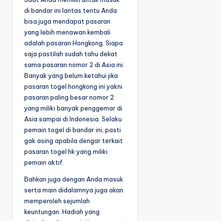
di bandar ini lantas tentu Anda
bisa juga mendapat pasaran
yang lebih menawan kembali
adalah pasaran Hongkong. Siapa
saja pastilah sudah tahu dekat
sama pasaran nomor 2 di Asia ini.
Banyak yang belum ketahui jika
pasaran togel hongkong ini yakni
pasaran paling besar nomor 2
yang miliki banyak penggemar di
Asia sampai di Indonesia. Selaku
pemain togel di bandar ini, pasti
gak asing apabila dengar terkait
pasaran togel hk yang miliki
pemain aktif.
Bahkan juga dengan Anda masuk
serta main didalamnya juga akan
memperoleh sejumlah
keuntungan. Hadiah yang