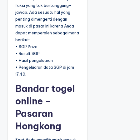
faksi yang tak bertanggung-
jawab. Ada sesuatu hal yang
penting dimengerti dengan
masuk di pasar ini karena Anda
dapat memperoleh sebagaimana
berikut:
• SGP Prize
• Result SGP
• Hasil pengeluaran
• Pengeluaran data SGP di jam
17.40.
Bandar togel
online –
Pasaran
Hongkong
Saat Anda memilih untuk masuk