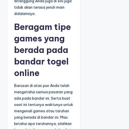
ditanggung Anda juga di sini juga
tidak akan terasa jenuh main
didalamnya.
Beragam tipe
games yang
berada pada
bandar togel
online
Barusan di atas pun Anda telah
mengetahui semua pasaran yang
ada pada bandar ini. Serta buat
saat ini tentunya waktunya untuk
mengenali games atau taruhan
yang berada di bandar ini. Mau
ketahui apa taruhannya, silahkan