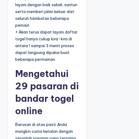
layani dengan baik sekali, santun
serta memberi jalan keluar dari
seluruh hambatan beberapa
pemain.
• Akan terus dapat layani daftar
togel hanya cukup kira-kira di
antara 1 sampai 3 menit proses
dapat langsung dipakai buat
beberapa permainan.
Mengetahui
29 pasaran di
bandar togel
online
Barusan di atas pasti Anda
mungkin cuma kenalan dengan
sejumlah pasaran yang ternama