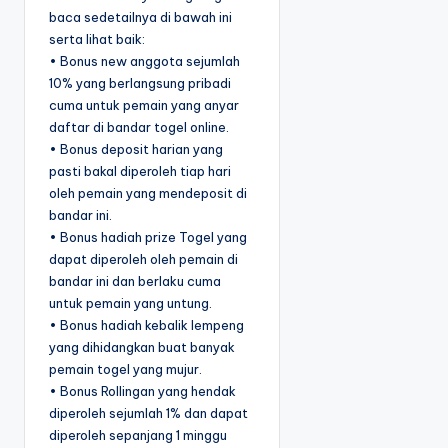
baca sedetailnya di bawah ini
serta lihat baik:
• Bonus new anggota sejumlah
10% yang berlangsung pribadi
cuma untuk pemain yang anyar
daftar di bandar togel online.
• Bonus deposit harian yang
pasti bakal diperoleh tiap hari
oleh pemain yang mendeposit di
bandar ini.
• Bonus hadiah prize Togel yang
dapat diperoleh oleh pemain di
bandar ini dan berlaku cuma
untuk pemain yang untung.
• Bonus hadiah kebalik lempeng
yang dihidangkan buat banyak
pemain togel yang mujur.
• Bonus Rollingan yang hendak
diperoleh sejumlah 1% dan dapat
diperoleh sepanjang 1 minggu