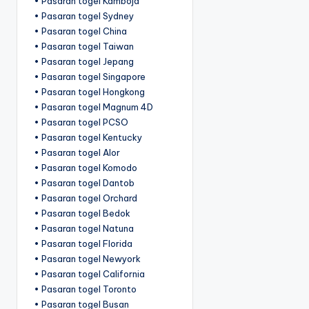
• Pasaran togel Kamboja
• Pasaran togel Sydney
• Pasaran togel China
• Pasaran togel Taiwan
• Pasaran togel Jepang
• Pasaran togel Singapore
• Pasaran togel Hongkong
• Pasaran togel Magnum 4D
• Pasaran togel PCSO
• Pasaran togel Kentucky
• Pasaran togel Alor
• Pasaran togel Komodo
• Pasaran togel Dantob
• Pasaran togel Orchard
• Pasaran togel Bedok
• Pasaran togel Natuna
• Pasaran togel Florida
• Pasaran togel Newyork
• Pasaran togel California
• Pasaran togel Toronto
• Pasaran togel Busan