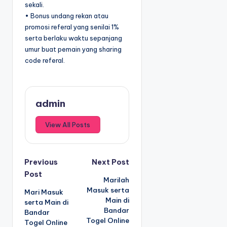
sekali.
• Bonus undang rekan atau
promosi referal yang senilai 1%
serta berlaku waktu sepanjang
umur buat pemain yang sharing
code referal.
admin
View All Posts
P
Previous
Next Post
Post
Marilah
o
Masuk serta
Mari Masuk
Main di
s
serta Main di
Bandar
Bandar
Togel Online
t
Togel Online