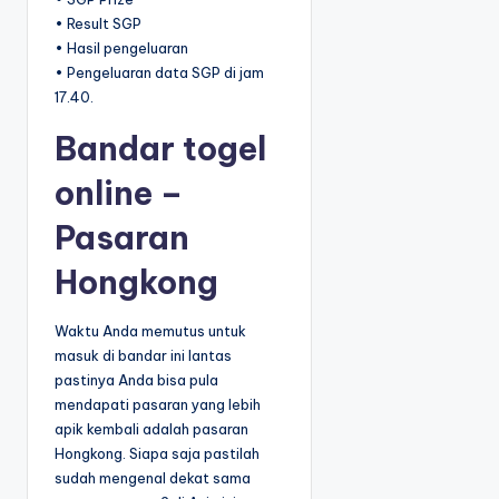
• Result SGP
• Hasil pengeluaran
• Pengeluaran data SGP di jam
17.40.
Bandar togel
online –
Pasaran
Hongkong
Waktu Anda memutus untuk
masuk di bandar ini lantas
pastinya Anda bisa pula
mendapati pasaran yang lebih
apik kembali adalah pasaran
Hongkong. Siapa saja pastilah
sudah mengenal dekat sama