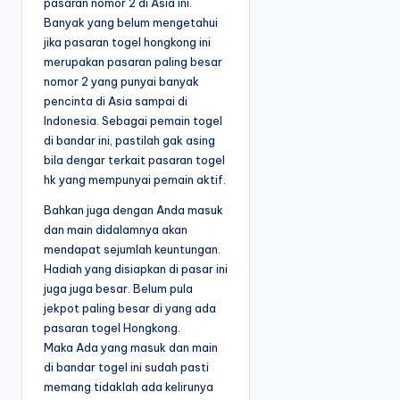
pasaran nomor 2 di Asia ini.
Banyak yang belum mengetahui
jika pasaran togel hongkong ini
merupakan pasaran paling besar
nomor 2 yang punyai banyak
pencinta di Asia sampai di
Indonesia. Sebagai pemain togel
di bandar ini, pastilah gak asing
bila dengar terkait pasaran togel
hk yang mempunyai pemain aktif.
Bahkan juga dengan Anda masuk
dan main didalamnya akan
mendapat sejumlah keuntungan.
Hadiah yang disiapkan di pasar ini
juga juga besar. Belum pula
jekpot paling besar di yang ada
pasaran togel Hongkong.
Maka Ada yang masuk dan main
di bandar togel ini sudah pasti
memang tidaklah ada kelirunya