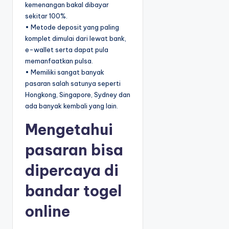
kemenangan bakal dibayar
sekitar 100%.
• Metode deposit yang paling
komplet dimulai dari lewat bank,
e-wallet serta dapat pula
memanfaatkan pulsa.
• Memiliki sangat banyak
pasaran salah satunya seperti
Hongkong, Singapore, Sydney dan
ada banyak kembali yang lain.
Mengetahui
pasaran bisa
dipercaya di
bandar togel
online