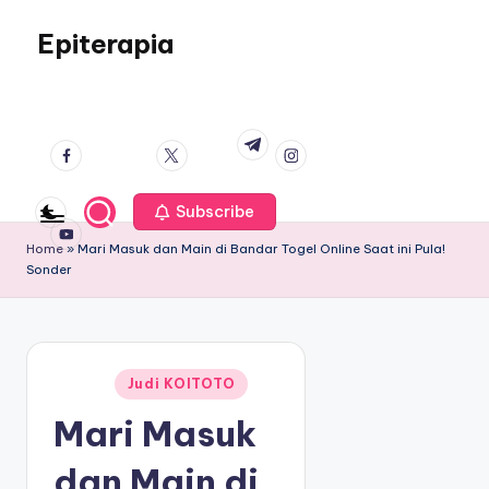
S
k
Epiterapia
i
R
p
a
facebook.co
twitter.co
instagram.co
t
t.me
h
m
m
m
o
a
c
s
youtube.co
o
i
m
Subscribe
n
a
t
Home
»
Mari Masuk dan Main di Bandar Togel Online Saat ini Pula!
S
e
Sonder
u
n
k
t
s
e
s
Judi KOITOTO
Posted in
d
Mari Masuk
a
l
dan Main di
a