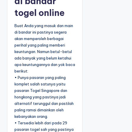
di bandar
togel online
Buat Anda yang masuk dan main
di bandar ini pastinya segera
akan memperoleh berbagai
perihal yang paling memberi
keuntungan. Namun betul-betul
ada banyak yang belum ketahui
apa keuntungannya dan yok baca
berikut:
• Punya pasaran yang paling
komplet salah satunya yaitu
pasaran Togel Singapore dan
hongkong yang pastinya jadi
alternatif terunggul dan pastilah
paling ramai dimainkan oleh
kebanyakan orang.
• Tersedia lebih dari pada 29
pasaran togel sah yang pastinya