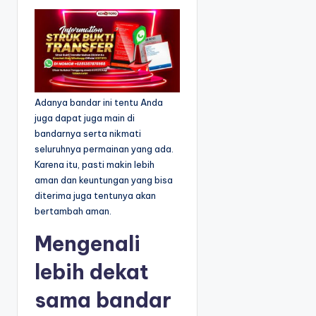
e
Adanya bandar ini tentu Anda
juga dapat juga main di
bandarnya serta nikmati
seluruhnya permainan yang ada.
Karena itu, pasti makin lebih
aman dan keuntungan yang bisa
diterima juga tentunya akan
bertambah aman.
Mengenali
lebih dekat
sama bandar