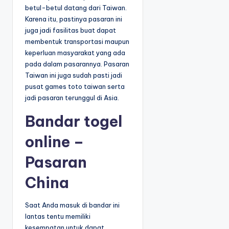
betul-betul datang dari Taiwan.
Karena itu, pastinya pasaran ini
juga jadi fasilitas buat dapat
membentuk transportasi maupun
keperluan masyarakat yang ada
pada dalam pasarannya. Pasaran
Taiwan ini juga sudah pasti jadi
pusat games toto taiwan serta
jadi pasaran terunggul di Asia.
Bandar togel
online –
Pasaran
China
Saat Anda masuk di bandar ini
lantas tentu memiliki
kesempatan untuk dapat