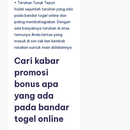
• Taruhan Tusuk Tepat
Itulah sejumlah taruhan yang ada
pada bandar togel online dan
paling membahagiakan. Dengan
ada banyaknya taruhan di atas
tentunya Anda lantas yang
masuk di sini tak kan kembali
rasakan suntuk main didalamnya.
Cari kabar
promosi
bonus apa
yang ada
pada bandar
togel online