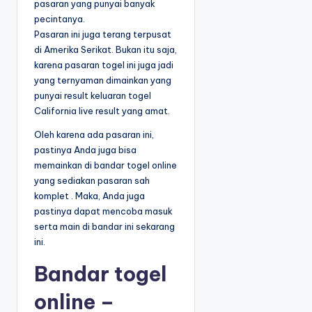
pasaran yang punyai banyak
pecintanya.
Pasaran ini juga terang terpusat
di Amerika Serikat. Bukan itu saja,
karena pasaran togel ini juga jadi
yang ternyaman dimainkan yang
punyai result keluaran togel
California live result yang amat.
Oleh karena ada pasaran ini,
pastinya Anda juga bisa
memainkan di bandar togel online
yang sediakan pasaran sah
komplet . Maka, Anda juga
pastinya dapat mencoba masuk
serta main di bandar ini sekarang
ini.
Bandar togel
online –