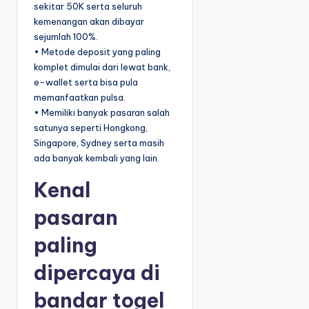
sekitar 50K serta seluruh
kemenangan akan dibayar
sejumlah 100%.
• Metode deposit yang paling
komplet dimulai dari lewat bank,
e-wallet serta bisa pula
memanfaatkan pulsa.
• Memiliki banyak pasaran salah
satunya seperti Hongkong,
Singapore, Sydney serta masih
ada banyak kembali yang lain.
Kenal
pasaran
paling
dipercaya di
bandar togel