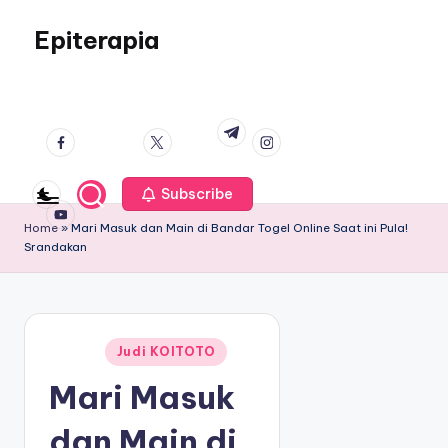
S
k
Epiterapia
i
R
p
a
facebook.co
twitter.co
instagram.co
t
t.me
h
m
m
m
o
a
c
s
youtube.co
o
i
m
Subscribe
n
a
t
Home
»
Mari Masuk dan Main di Bandar Togel Online Saat ini Pula!
S
e
Srandakan
u
n
k
t
s
e
s
Judi KOITOTO
Posted in
d
Mari Masuk
a
l
dan Main di
a