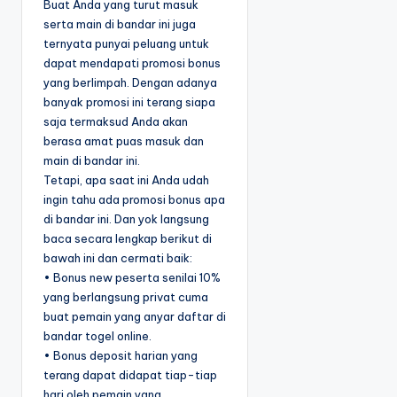
Buat Anda yang turut masuk
serta main di bandar ini juga
ternyata punyai peluang untuk
dapat mendapati promosi bonus
yang berlimpah. Dengan adanya
banyak promosi ini terang siapa
saja termaksud Anda akan
berasa amat puas masuk dan
main di bandar ini.
Tetapi, apa saat ini Anda udah
ingin tahu ada promosi bonus apa
di bandar ini. Dan yok langsung
baca secara lengkap berikut di
bawah ini dan cermati baik:
• Bonus new peserta senilai 10%
yang berlangsung privat cuma
buat pemain yang anyar daftar di
bandar togel online.
• Bonus deposit harian yang
terang dapat didapat tiap-tiap
hari oleh pemain yang