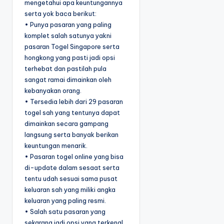
mengetahui apa keuntungannya
serta yok baca berikut:
• Punya pasaran yang paling
komplet salah satunya yakni
pasaran Togel Singapore serta
hongkong yang pasti jadi opsi
terhebat dan pastilah pula
sangat ramai dimainkan oleh
kebanyakan orang.
• Tersedia lebih dari 29 pasaran
togel sah yang tentunya dapat
dimainkan secara gampang
langsung serta banyak berikan
keuntungan menarik.
• Pasaran togel online yang bisa
di-update dalam sesaat serta
tentu udah sesuai sama pusat
keluaran sah yang miliki angka
keluaran yang paling resmi.
• Salah satu pasaran yang
sekarang jadi opsi yang terkenal