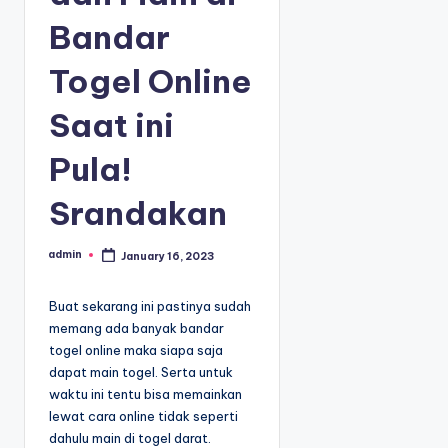
m
Bandar
P
r
Togel Online
e
d
Saat ini
i
k
Pula!
s
i
Srandakan
T
o
admin
January 16, 2023
P
g
o
s
e
t
Buat sekarang ini pastinya sudah
e
l
d
memang ada banyak bandar
b
O
y
togel online maka siapa saja
n
dapat main togel. Serta untuk
l
waktu ini tentu bisa memainkan
i
lewat cara online tidak seperti
n
dahulu main di togel darat.