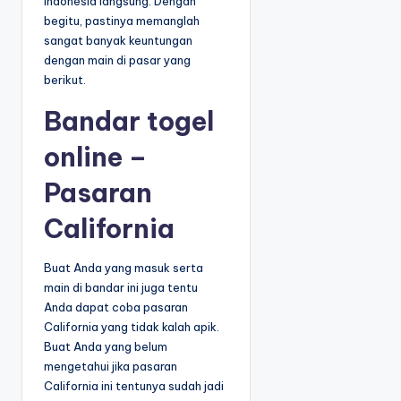
Indonesia langsung. Dengan
begitu, pastinya memanglah
sangat banyak keuntungan
dengan main di pasar yang
berikut.
Bandar togel
online –
Pasaran
California
Buat Anda yang masuk serta
main di bandar ini juga tentu
Anda dapat coba pasaran
California yang tidak kalah apik.
Buat Anda yang belum
mengetahui jika pasaran
California ini tentunya sudah jadi