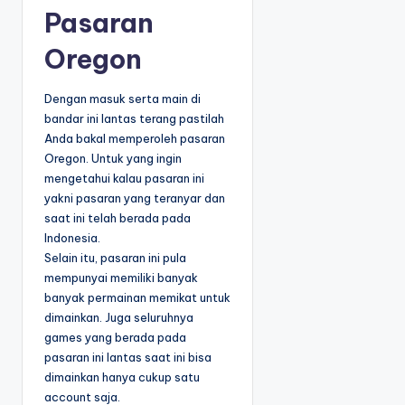
Pasaran
Oregon
Dengan masuk serta main di
bandar ini lantas terang pastilah
Anda bakal memperoleh pasaran
Oregon. Untuk yang ingin
mengetahui kalau pasaran ini
yakni pasaran yang teranyar dan
saat ini telah berada pada
Indonesia.
Selain itu, pasaran ini pula
mempunyai memiliki banyak
banyak permainan memikat untuk
dimainkan. Juga seluruhnya
games yang berada pada
pasaran ini lantas saat ini bisa
dimainkan hanya cukup satu
account saja.