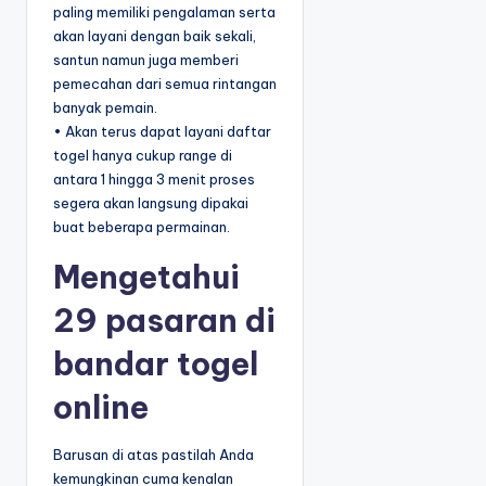
paling memiliki pengalaman serta
akan layani dengan baik sekali,
santun namun juga memberi
pemecahan dari semua rintangan
banyak pemain.
• Akan terus dapat layani daftar
togel hanya cukup range di
antara 1 hingga 3 menit proses
segera akan langsung dipakai
buat beberapa permainan.
Mengetahui
29 pasaran di
bandar togel
online
Barusan di atas pastilah Anda
kemungkinan cuma kenalan