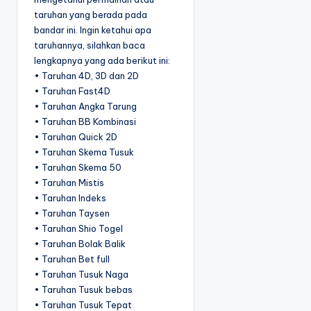
taruhan yang berada pada
bandar ini. Ingin ketahui apa
taruhannya, silahkan baca
lengkapnya yang ada berikut ini:
• Taruhan 4D, 3D dan 2D
• Taruhan Fast4D
• Taruhan Angka Tarung
• Taruhan BB Kombinasi
• Taruhan Quick 2D
• Taruhan Skema Tusuk
• Taruhan Skema 50
• Taruhan Mistis
• Taruhan Indeks
• Taruhan Taysen
• Taruhan Shio Togel
• Taruhan Bolak Balik
• Taruhan Bet full
• Taruhan Tusuk Naga
• Taruhan Tusuk bebas
• Taruhan Tusuk Tepat