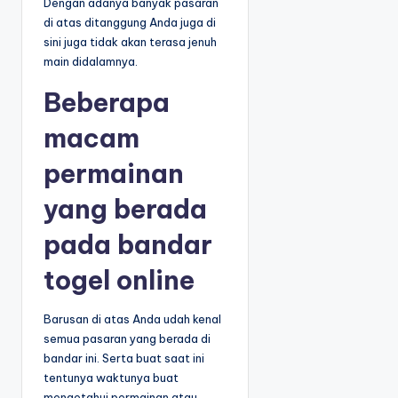
Dengan adanya banyak pasaran
di atas ditanggung Anda juga di
sini juga tidak akan terasa jenuh
main didalamnya.
Beberapa
macam
permainan
yang berada
pada bandar
togel online
Barusan di atas Anda udah kenal
semua pasaran yang berada di
bandar ini. Serta buat saat ini
tentunya waktunya buat
mengetahui permainan atau