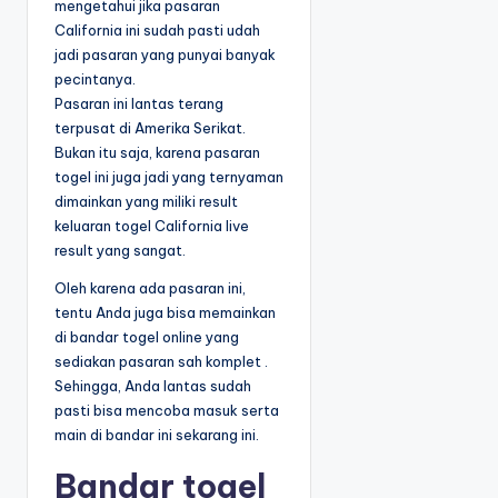
mengetahui jika pasaran
California ini sudah pasti udah
jadi pasaran yang punyai banyak
pecintanya.
Pasaran ini lantas terang
terpusat di Amerika Serikat.
Bukan itu saja, karena pasaran
togel ini juga jadi yang ternyaman
dimainkan yang miliki result
keluaran togel California live
result yang sangat.
Oleh karena ada pasaran ini,
tentu Anda juga bisa memainkan
di bandar togel online yang
sediakan pasaran sah komplet .
Sehingga, Anda lantas sudah
pasti bisa mencoba masuk serta
main di bandar ini sekarang ini.
Bandar togel