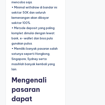
mencoba saja.
• Minimal withdraw di bandar ini
sekitar 50K dan seluruh
kemenangan akan dibayar
sekitar 100%.
• Metode deposit yang paling
komplet dimulai dengan lewat
bank, e-wallet dan bisa pula
gunakan pulsa.
• Memiliki banyak pasaran salah
satunya seperti Hongkong,
Singapore, Sydney serta
masihlah banyak kembali yang
lain.
Mengenali
pasaran
dapat