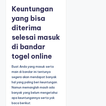
Keuntungan
yang bisa
diterima
selesai masuk
di bandar
togel online
Buat Anda yang masuk serta
main di bandar ini tentunya
segera akan mendapat banyak
hal yang paling beri keuntungan.
Namun memanglah masih ada
banyak yang belum mengetahui
apa keuntungannya serta yok
baca berikut: