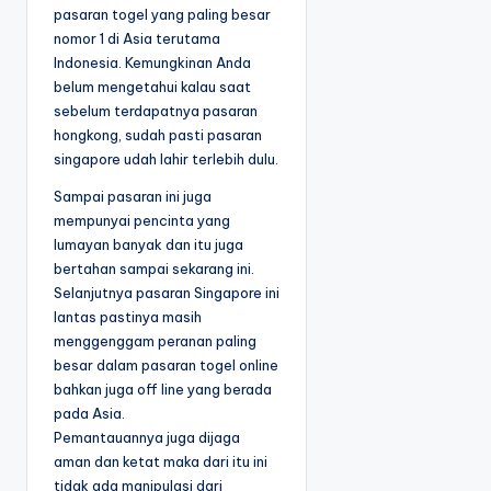
pasaran togel yang paling besar
nomor 1 di Asia terutama
Indonesia. Kemungkinan Anda
belum mengetahui kalau saat
sebelum terdapatnya pasaran
hongkong, sudah pasti pasaran
singapore udah lahir terlebih dulu.
Sampai pasaran ini juga
mempunyai pencinta yang
lumayan banyak dan itu juga
bertahan sampai sekarang ini.
Selanjutnya pasaran Singapore ini
lantas pastinya masih
menggenggam peranan paling
besar dalam pasaran togel online
bahkan juga off line yang berada
pada Asia.
Pemantauannya juga dijaga
aman dan ketat maka dari itu ini
tidak ada manipulasi dari