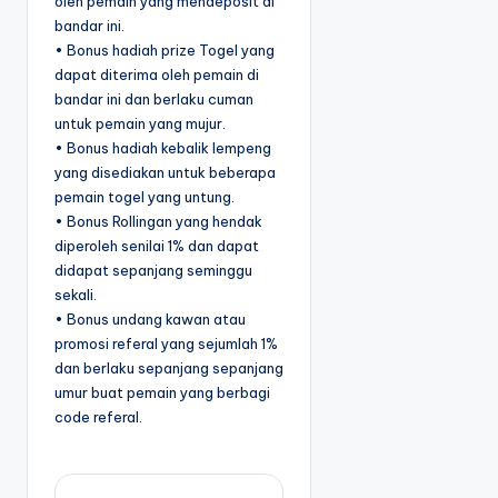
oleh pemain yang mendeposit di
bandar ini.
• Bonus hadiah prize Togel yang
dapat diterima oleh pemain di
bandar ini dan berlaku cuman
untuk pemain yang mujur.
• Bonus hadiah kebalik lempeng
yang disediakan untuk beberapa
pemain togel yang untung.
• Bonus Rollingan yang hendak
diperoleh senilai 1% dan dapat
didapat sepanjang seminggu
sekali.
• Bonus undang kawan atau
promosi referal yang sejumlah 1%
dan berlaku sepanjang sepanjang
umur buat pemain yang berbagi
code referal.