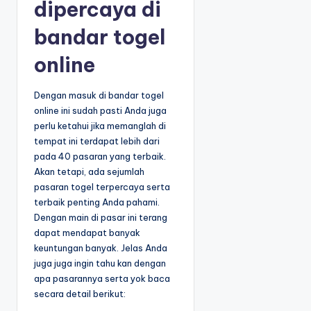
dipercaya di
bandar togel
online
Dengan masuk di bandar togel
online ini sudah pasti Anda juga
perlu ketahui jika memanglah di
tempat ini terdapat lebih dari
pada 40 pasaran yang terbaik.
Akan tetapi, ada sejumlah
pasaran togel terpercaya serta
terbaik penting Anda pahami.
Dengan main di pasar ini terang
dapat mendapat banyak
keuntungan banyak. Jelas Anda
juga juga ingin tahu kan dengan
apa pasarannya serta yok baca
secara detail berikut: