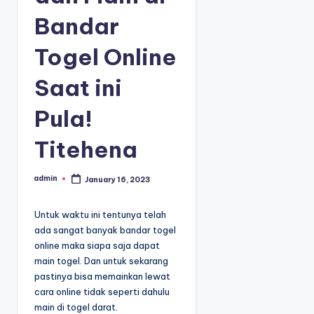
m
Bandar
P
r
Togel Online
e
d
Saat ini
i
k
Pula!
s
i
Titehena
T
o
admin
January 16, 2023
P
g
o
s
e
t
Untuk waktu ini tentunya telah
e
l
d
ada sangat banyak bandar togel
b
O
y
online maka siapa saja dapat
n
main togel. Dan untuk sekarang
l
pastinya bisa memainkan lewat
i
cara online tidak seperti dahulu
n
main di togel darat.