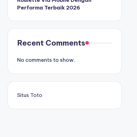
Roulette Via Mobile Dengan
Performa Terbaik 2026
Recent Comments
No comments to show.
Situs Toto