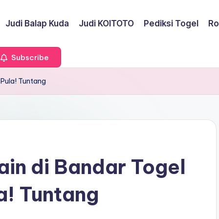
Judi Balap Kuda
Judi KOITOTO
Pediksi Togel
Ro
Subscribe
 Pula! Tuntang
in di Bandar Togel
la! Tuntang