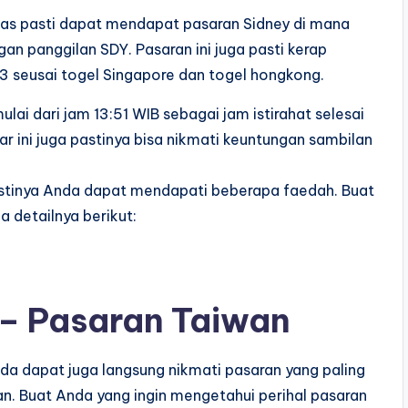
tas pasti dapat mendapat pasaran Sidney di mana
n panggilan SDY. Pasaran ini juga pasti kerap
 3 seusai togel Singapore dan togel hongkong.
ulai dari jam 13:51 WIB sebagai jam istirahat selesai
ar ini juga pastinya bisa nikmati keuntungan sambilan
pastinya Anda dapat mendapati beberapa faedah. Buat
 detailnya berikut:
 – Pasaran Taiwan
nda dapat juga langsung nikmati pasaran yang paling
an. Buat Anda yang ingin mengetahui perihal pasaran