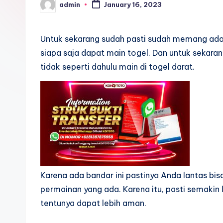
admin
January 16, 2023
Posted
by
Untuk sekarang sudah pasti sudah memang ada 
siapa saja dapat main togel. Dan untuk sekaran
tidak seperti dahulu main di togel darat.
Karena ada bandar ini pastinya Anda lantas bi
permainan yang ada. Karena itu, pasti semakin
tentunya dapat lebih aman.