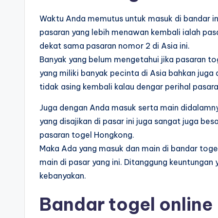
Waktu Anda memutus untuk masuk di bandar ini
pasaran yang lebih menawan kembali ialah pas
dekat sama pasaran nomor 2 di Asia ini.
Banyak yang belum mengetahui jika pasaran tog
yang miliki banyak pecinta di Asia bahkan juga d
tidak asing kembali kalau dengar perihal pasara
Juga dengan Anda masuk serta main didalamn
yang disajikan di pasar ini juga sangat juga bes
pasaran togel Hongkong.
Maka Ada yang masuk dan main di bandar togel 
main di pasar yang ini. Ditanggung keuntungan 
kebanyakan.
Bandar togel online