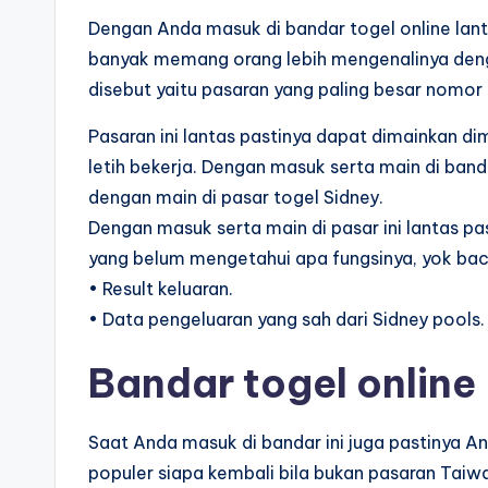
Dengan Anda masuk di bandar togel online lan
banyak memang orang lebih mengenalinya denga
disebut yaitu pasaran yang paling besar nomor
Pasaran ini lantas pastinya dapat dimainkan dim
letih bekerja. Dengan masuk serta main di band
dengan main di pasar togel Sidney.
Dengan masuk serta main di pasar ini lantas 
yang belum mengetahui apa fungsinya, yok baca
• Result keluaran.
• Data pengeluaran yang sah dari Sidney pools.
Bandar togel online
Saat Anda masuk di bandar ini juga pastinya A
populer siapa kembali bila bukan pasaran Taiw