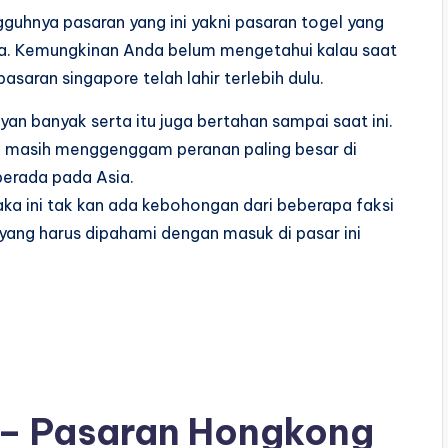
gguhnya pasaran yang ini yakni pasaran togel yang
sia. Kemungkinan Anda belum mengetahui kalau saat
saran singapore telah lahir terlebih dulu.
yan banyak serta itu juga bertahan sampai saat ini.
ti masih menggenggam peranan paling besar di
 berada pada Asia.
a ini tak kan ada kebohongan dari beberapa faksi
yang harus dipahami dengan masuk di pasar ini
e – Pasaran Hongkong