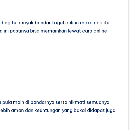
begitu banyak bandar togel online maka dari itu
g ini pastinya bisa memainkan lewat cara online
sa pula main di bandarnya serta nikmati semuanya
 lebih aman dan keuntungan yang bakal didapat juga