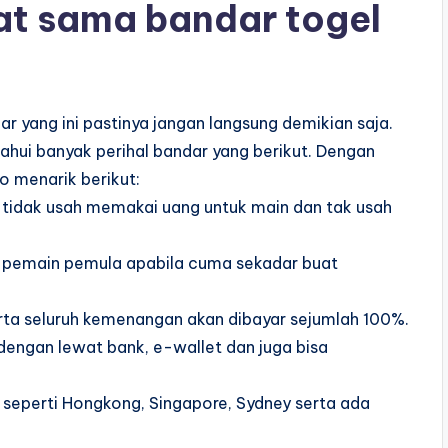
at sama bandar togel
r yang ini pastinya jangan langsung demikian saja.
tahui banyak perihal bandar yang berikut. Dengan
o menarik berikut:
 tidak usah memakai uang untuk main dan tak usah
t pemain pemula apabila cuma sekadar buat
serta seluruh kemenangan akan dibayar sejumlah 100%.
dengan lewat bank, e-wallet dan juga bisa
a seperti Hongkong, Singapore, Sydney serta ada