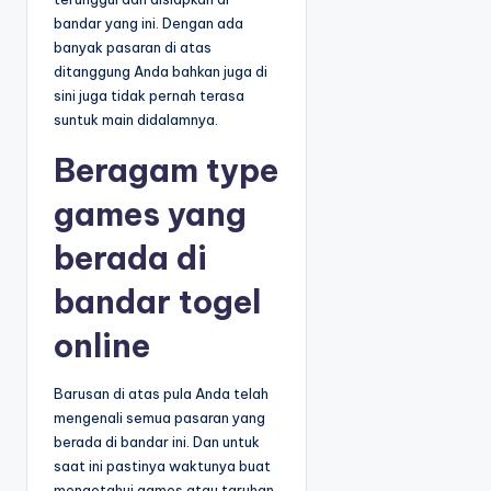
bandar yang ini. Dengan ada
banyak pasaran di atas
ditanggung Anda bahkan juga di
sini juga tidak pernah terasa
suntuk main didalamnya.
Beragam type
games yang
berada di
bandar togel
online
Barusan di atas pula Anda telah
mengenali semua pasaran yang
berada di bandar ini. Dan untuk
saat ini pastinya waktunya buat
mengetahui games atau taruhan