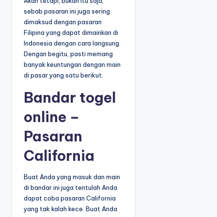
Akan tetapi, bukan itu saja,
sebab pasaran ini juga sering
dimaksud dengan pasaran
Filipina yang dapat dimainkan di
Indonesia dengan cara langsung.
Dengan begitu, pasti memang
banyak keuntungan dengan main
di pasar yang satu berikut.
Bandar togel
online –
Pasaran
California
Buat Anda yang masuk dan main
di bandar ini juga tentulah Anda
dapat coba pasaran California
yang tak kalah kece. Buat Anda