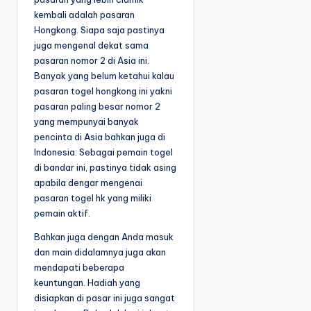
kembali adalah pasaran
Hongkong. Siapa saja pastinya
juga mengenal dekat sama
pasaran nomor 2 di Asia ini.
Banyak yang belum ketahui kalau
pasaran togel hongkong ini yakni
pasaran paling besar nomor 2
yang mempunyai banyak
pencinta di Asia bahkan juga di
Indonesia. Sebagai pemain togel
di bandar ini, pastinya tidak asing
apabila dengar mengenai
pasaran togel hk yang miliki
pemain aktif.
Bahkan juga dengan Anda masuk
dan main didalamnya juga akan
mendapati beberapa
keuntungan. Hadiah yang
disiapkan di pasar ini juga sangat