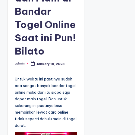
m
Bandar
P
r
Togel Online
e
d
Saat ini Pun!
i
k
Bilato
s
i
admin
January 16, 2023
P
T
o
s
o
t
Untuk waktu ini pastinya sudah
e
g
d
ada sangat banyak bandar togel
e
b
y
online maka dari itu siapa saja
l
dapat main togel. Dan untuk
O
sekarang ini pastinya bisa
n
memainkan lewat cara online
l
tidak seperti dahulu main di togel
i
darat.
n