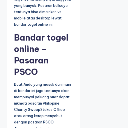
yang banyak. Pasaran bullseye
tentunya bisa dimainkan vs
mobile atau desktop lewat
bandar togel online ini.
Bandar togel
online –
Pasaran
PSCO
Buat Anda yang masuk dan main
di bandar ini juga tentunya akan
mempunyai peluang buat dapat
nikmati pasaran Philippine
Charity SweepStakes Office
atau orang kerap menyebut
dengan pasaran PSCO.