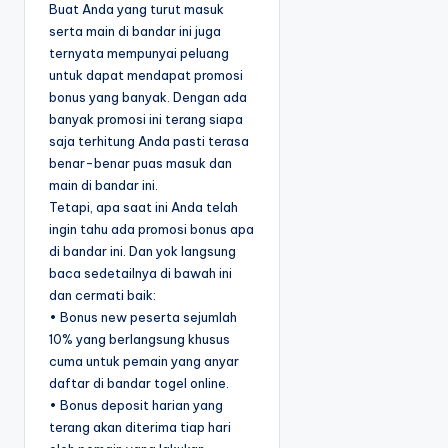
Buat Anda yang turut masuk
serta main di bandar ini juga
ternyata mempunyai peluang
untuk dapat mendapat promosi
bonus yang banyak. Dengan ada
banyak promosi ini terang siapa
saja terhitung Anda pasti terasa
benar-benar puas masuk dan
main di bandar ini.
Tetapi, apa saat ini Anda telah
ingin tahu ada promosi bonus apa
di bandar ini. Dan yok langsung
baca sedetailnya di bawah ini
dan cermati baik:
• Bonus new peserta sejumlah
10% yang berlangsung khusus
cuma untuk pemain yang anyar
daftar di bandar togel online.
• Bonus deposit harian yang
terang akan diterima tiap hari