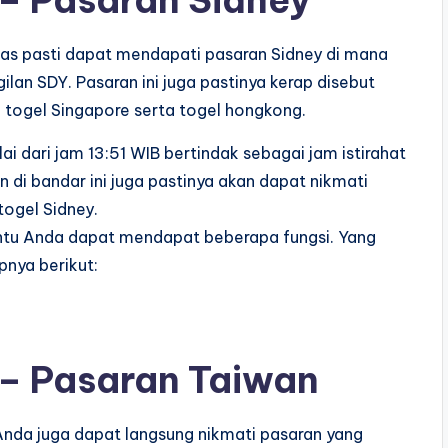
 – Pasaran Sidney
tas pasti dapat mendapati pasaran Sidney di mana
lan SDY. Pasaran ini juga pastinya kerap disebut
i togel Singapore serta togel hongkong.
ai dari jam 13:51 WIB bertindak sebagai jam istirahat
di bandar ini juga pastinya akan dapat nikmati
togel Sidney.
tentu Anda dapat mendapat beberapa fungsi. Yang
pnya berikut:
 – Pasaran Taiwan
Anda juga dapat langsung nikmati pasaran yang