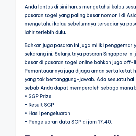
Anda lantas di sini harus mengetahui kalau se
pasaran togel yang paling besar nomor 1 di A
mengetahui kalau sebelumnya tersedianya pasa
lahir terlebih dulu.
Bahkan juga pasaran ini juga miliki penggemar
sekarang ini. Selanjutnya pasaran Singapore in
besar di pasaran togel online bahkan juga off-l
Pemantauannya juga dijaga aman serta ketat hin
yang tak bertanggung-jawab. Ada sesuatu hal 
sebab Anda dapat memperoleh sebagaimana b
• SGP Prize
• Result SGP
• Hasil pengeluaran
• Pengeluaran data SGP di jam 17.40.