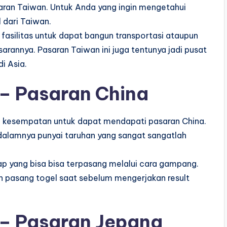
saran Taiwan. Untuk Anda yang ingin mengetahui
 dari Taiwan.
i fasilitas untuk dapat bangun transportasi ataupun
arannya. Pasaran Taiwan ini juga tentunya jadi pusat
i Asia.
 – Pasaran China
ya kesempatan untuk dapat mendapati pasaran China.
idalamnya punyai taruhan yang sangat sangatlah
ap yang bisa bisa terpasang melalui cara gampang.
an pasang togel saat sebelum mengerjakan result
 – Pasaran Jepang