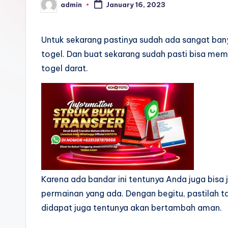
admin
January 16, 2023
Posted
by
Untuk sekarang pastinya sudah ada sangat ban
togel. Dan buat sekarang sudah pasti bisa mema
togel darat.
Karena ada bandar ini tentunya Anda juga bis
permainan yang ada. Dengan begitu, pastilah 
didapat juga tentunya akan bertambah aman.