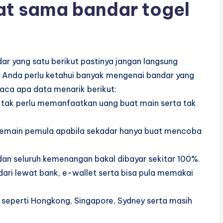
at sama bandar togel
ar yang satu berikut pastinya jangan langsung
s Anda perlu ketahui banyak mengenai bandar yang
baca apa data menarik berikut:
 tak perlu memanfaatkan uang buat main serta tak
 pemain pemula apabila sekadar hanya buat mencoba
 dan seluruh kemenangan bakal dibayar sekitar 100%.
dari lewat bank, e-wallet serta bisa pula memakai
a seperti Hongkong, Singapore, Sydney serta masih