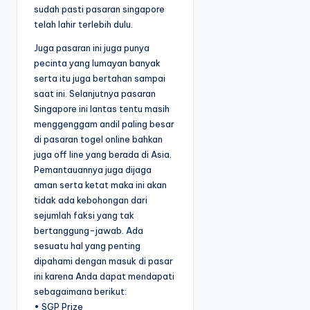
sudah pasti pasaran singapore
telah lahir terlebih dulu.
Juga pasaran ini juga punya
pecinta yang lumayan banyak
serta itu juga bertahan sampai
saat ini. Selanjutnya pasaran
Singapore ini lantas tentu masih
menggenggam andil paling besar
di pasaran togel online bahkan
juga off line yang berada di Asia.
Pemantauannya juga dijaga
aman serta ketat maka ini akan
tidak ada kebohongan dari
sejumlah faksi yang tak
bertanggung-jawab. Ada
sesuatu hal yang penting
dipahami dengan masuk di pasar
ini karena Anda dapat mendapati
sebagaimana berikut:
• SGP Prize