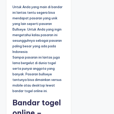
Untuk Anda yang main di bandar
ini lantas tentu segera bisa
mendapat pasaran yang unik
yang lain seperti pasaran
Bullseye. Untuk Anda yang ingin
mengetahui kalau pasaran ini
sesungguhnya sebagai pasaran
paling besar yang ada pada
Indonesia.
Sampai pasaran ini lantas juga
lama bergelut di dunia togel
serta punyai anggota yang
banyak. Pasaran bullseye
tentunya bisa dimainkan versus
mobile atau desktop lewat
bandar togel online ini.
Bandar togel
online –