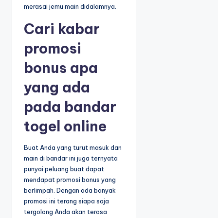
merasai jemu main didalamnya.
Cari kabar
promosi
bonus apa
yang ada
pada bandar
togel online
Buat Anda yang turut masuk dan
main di bandar ini juga ternyata
punyai peluang buat dapat
mendapat promosi bonus yang
berlimpah. Dengan ada banyak
promosi ini terang siapa saja
tergolong Anda akan terasa