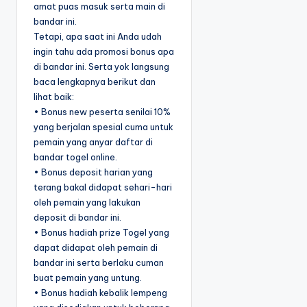
amat puas masuk serta main di
bandar ini.
Tetapi, apa saat ini Anda udah
ingin tahu ada promosi bonus apa
di bandar ini. Serta yok langsung
baca lengkapnya berikut dan
lihat baik:
• Bonus new peserta senilai 10%
yang berjalan spesial cuma untuk
pemain yang anyar daftar di
bandar togel online.
• Bonus deposit harian yang
terang bakal didapat sehari-hari
oleh pemain yang lakukan
deposit di bandar ini.
• Bonus hadiah prize Togel yang
dapat didapat oleh pemain di
bandar ini serta berlaku cuman
buat pemain yang untung.
• Bonus hadiah kebalik lempeng