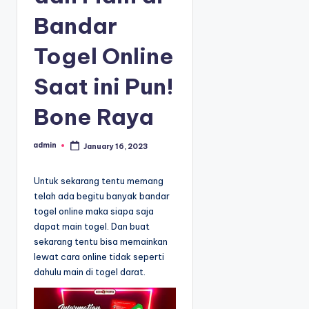
m
Bandar
P
r
Togel Online
e
d
Saat ini Pun!
i
k
Bone Raya
s
i
admin
January 16, 2023
P
T
o
s
o
t
Untuk sekarang tentu memang
e
g
d
telah ada begitu banyak bandar
e
b
y
togel online maka siapa saja
l
dapat main togel. Dan buat
O
sekarang tentu bisa memainkan
n
lewat cara online tidak seperti
l
dahulu main di togel darat.
i
n