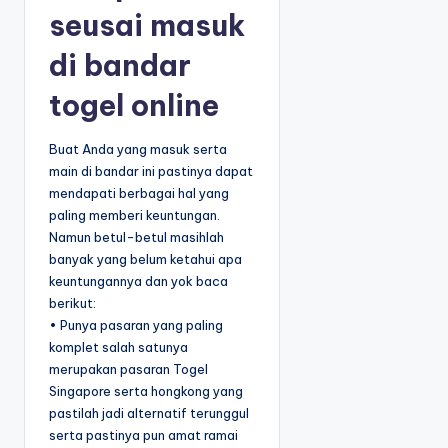
seusai masuk
di bandar
togel online
Buat Anda yang masuk serta
main di bandar ini pastinya dapat
mendapati berbagai hal yang
paling memberi keuntungan.
Namun betul-betul masihlah
banyak yang belum ketahui apa
keuntungannya dan yok baca
berikut:
• Punya pasaran yang paling
komplet salah satunya
merupakan pasaran Togel
Singapore serta hongkong yang
pastilah jadi alternatif terunggul
serta pastinya pun amat ramai