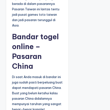
berada di dalam pasarannya.
Pasaran Taiwan ini lantas tentu
jadi pusat games toto taiwan
dan jadi pasaran terunggul di
Asia.
Bandar togel
online –
Pasaran
China
Di saat Anda masuk di bandar ini
juga sudah pasti berpeluang buat
dapat mendapati pasaran China.
Buat yang belum ketahui kalau
pasaran China didalamnya
mempunyai taruhan yang sangat
benar-benar komplet.