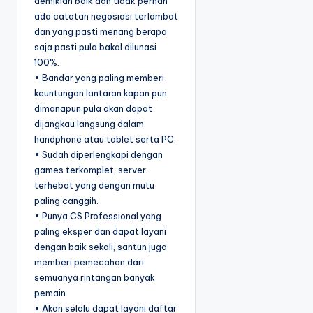
demikian baik dan tidak pernah
ada catatan negosiasi terlambat
dan yang pasti menang berapa
saja pasti pula bakal dilunasi
100%.
• Bandar yang paling memberi
keuntungan lantaran kapan pun
dimanapun pula akan dapat
dijangkau langsung dalam
handphone atau tablet serta PC.
• Sudah diperlengkapi dengan
games terkomplet, server
terhebat yang dengan mutu
paling canggih.
• Punya CS Professional yang
paling eksper dan dapat layani
dengan baik sekali, santun juga
memberi pemecahan dari
semuanya rintangan banyak
pemain.
• Akan selalu dapat layani daftar