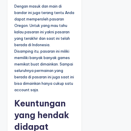
Dengan masuk dan main di
bandar ini juga terang tentu Anda
dapat memperoleh pasaran
Oregon. Untuk yang mau tahu
kalau pasaran ini yakni pasaran
yang terakhir dan saat ini telah
berada di Indonesia.
Disamping itu, pasaran ini miliki
memiliki banyak banyak games
memikat buat dimainkan. Sampai
seluruhnya permainan yang
berada di pasaran ini juga saat ini
bisa dimainkan hanya cukup satu
account saja.
Keuntungan
yang hendak
didapat