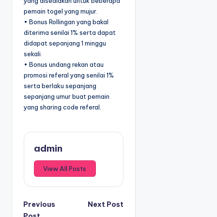
yang disediakan untuk beberapa
pemain togel yang mujur.
• Bonus Rollingan yang bakal
diterima senilai 1% serta dapat
didapat sepanjang 1 minggu
sekali.
• Bonus undang rekan atau
promosi referal yang senilai 1%
serta berlaku sepanjang
sepanjang umur buat pemain
yang sharing code referal.
admin
View All Posts
P
Previous
Next Post
Post