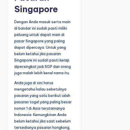
Singapore
Dengan Anda masuk serta main
di bandar ini sudah pasti miliki
peluang untuk dapat main di
pasar Singapore yang paling
dapat dipercaya. Untuk yang
belum ketahui jika pasaran
Singapore ini sudah pasti kerap
dipersingkat jadi SGP dan orang
juga malah lebih kenal nama itu.
Anda juga di sini harus
mengetahui kalau sebetulnya
pasaran yang satu berikut ialah
pasaran togel yang paling besar
nomor 1 di Asia terutamanya
Indonesia. Kemungkinan Anda
belum ketahui jika saat sebelum
tersedianya pasaran hongkong,