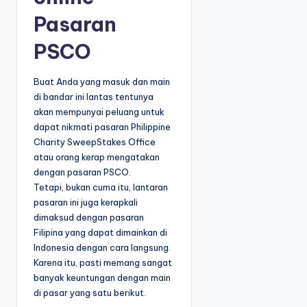
Pasaran
PSCO
Buat Anda yang masuk dan main
di bandar ini lantas tentunya
akan mempunyai peluang untuk
dapat nikmati pasaran Philippine
Charity SweepStakes Office
atau orang kerap mengatakan
dengan pasaran PSCO.
Tetapi, bukan cuma itu, lantaran
pasaran ini juga kerapkali
dimaksud dengan pasaran
Filipina yang dapat dimainkan di
Indonesia dengan cara langsung.
Karena itu, pasti memang sangat
banyak keuntungan dengan main
di pasar yang satu berikut.