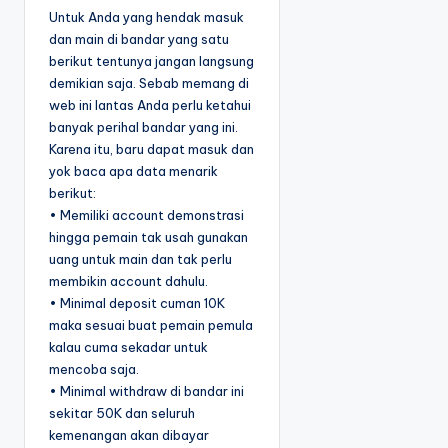
Untuk Anda yang hendak masuk
dan main di bandar yang satu
berikut tentunya jangan langsung
demikian saja. Sebab memang di
web ini lantas Anda perlu ketahui
banyak perihal bandar yang ini.
Karena itu, baru dapat masuk dan
yok baca apa data menarik
berikut:
• Memiliki account demonstrasi
hingga pemain tak usah gunakan
uang untuk main dan tak perlu
membikin account dahulu.
• Minimal deposit cuman 10K
maka sesuai buat pemain pemula
kalau cuma sekadar untuk
mencoba saja.
• Minimal withdraw di bandar ini
sekitar 50K dan seluruh
kemenangan akan dibayar