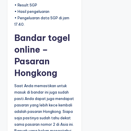
• Result SGP
• Hasil pengeluaran
• Pengeluaran data SGP di jam
17.40.
Bandar togel
online –
Pasaran
Hongkong
Saat Anda memastikan untuk
masuk di bandar ini juga sudah
pasti Anda dapat juga mendapat
pasaran yang lebih kece kembali
adalah pasaran Hongkong. Siapa
saja pastinya sudah tahu dekat
sama pasaran nomor 2 di Asia ini.
Banyak yang belum mengetahui