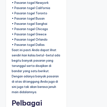
• Pasaran togel Newyork
• Pasaran togel California
• Pasaran togel Toronto
• Pasaran togel Busan
• Pasaran togel Sanghai
• Pasaran togel Chicago
• Pasaran togel Greece
• Pasaran togel Orlando
• Pasaran togel Dallas
Saat ini pasti Anda dapat lihat
sendiri kan kalau betul-betul ada
begitu banyak pasaran yang
terunggul serta disajikan di
bandar yang satu berikut.
Dengan adanya banyak pasaran
di atas ditanggung Anda juga di
sini juga tak akan berasa jenuh
main didalamnya.
Pelbagai