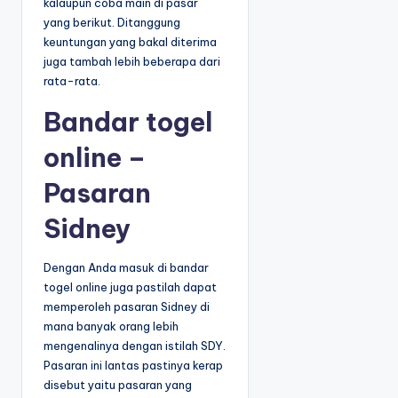
kalaupun coba main di pasar
yang berikut. Ditanggung
keuntungan yang bakal diterima
juga tambah lebih beberapa dari
rata-rata.
Bandar togel
online –
Pasaran
Sidney
Dengan Anda masuk di bandar
togel online juga pastilah dapat
memperoleh pasaran Sidney di
mana banyak orang lebih
mengenalinya dengan istilah SDY.
Pasaran ini lantas pastinya kerap
disebut yaitu pasaran yang