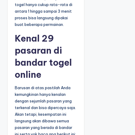
togel hanya cukup rata-rata di
antara 1 hingga sampai 3 menit
proses bisa langsung dipakai
buat beberapa permainan.
Kenal 29
pasaran di
bandar togel
online
Barusan di atas pastilah Anda
kemungkinan hanya kenalan
dengan sejumlah pasaran yang
terkenal dan bisa dipercaya saja.
Akan tetapi, kesempatan ini
langsung akan dibawa semua
pasaran yang berada di bandar
ini serta yok baca apa berikut ini: