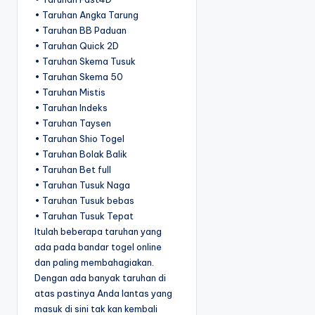
• Taruhan Angka Tarung
• Taruhan BB Paduan
• Taruhan Quick 2D
• Taruhan Skema Tusuk
• Taruhan Skema 50
• Taruhan Mistis
• Taruhan Indeks
• Taruhan Taysen
• Taruhan Shio Togel
• Taruhan Bolak Balik
• Taruhan Bet full
• Taruhan Tusuk Naga
• Taruhan Tusuk bebas
• Taruhan Tusuk Tepat
Itulah beberapa taruhan yang
ada pada bandar togel online
dan paling membahagiakan.
Dengan ada banyak taruhan di
atas pastinya Anda lantas yang
masuk di sini tak kan kembali