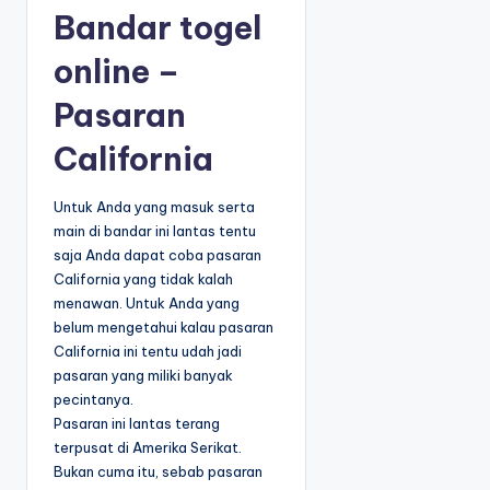
Bandar togel
online –
Pasaran
California
Untuk Anda yang masuk serta
main di bandar ini lantas tentu
saja Anda dapat coba pasaran
California yang tidak kalah
menawan. Untuk Anda yang
belum mengetahui kalau pasaran
California ini tentu udah jadi
pasaran yang miliki banyak
pecintanya.
Pasaran ini lantas terang
terpusat di Amerika Serikat.
Bukan cuma itu, sebab pasaran