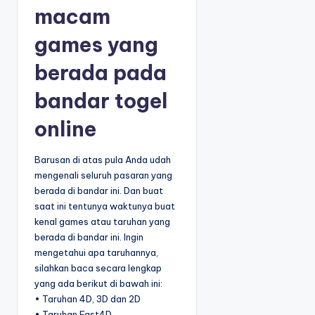
macam
games yang
berada pada
bandar togel
online
Barusan di atas pula Anda udah
mengenali seluruh pasaran yang
berada di bandar ini. Dan buat
saat ini tentunya waktunya buat
kenal games atau taruhan yang
berada di bandar ini. Ingin
mengetahui apa taruhannya,
silahkan baca secara lengkap
yang ada berikut di bawah ini:
• Taruhan 4D, 3D dan 2D
• Taruhan Fast4D