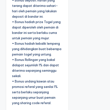
• Bonus deposit harian yang
terang dapat diterima sehari-
hari oleh pemain yang lakukan
deposit di bandar ini.
• Bonus hadiah prize Togel yang
dapat diperoleh oleh pemain di
bandar ini serta berlaku cuma
untuk pemain yang mujur.
• Bonus hadiah kebalik lempeng
yang dihidangkan buat beberapa
pemain togel yang untung.
• Bonus Rollingan yang bakal
didapat sejumlah 1% dan dapat
diterima sepanjang seminggu
sekali.
• Bonus undang kawan atau
promosi referal yang senilai 1%
serta berlaku sepanjang
sepanjang umur buat pemain
yang sharing code referal.