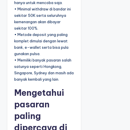
hanya untuk mencoba saja.
• Minimal withdraw di bandar ini
sekitar 50K serta seluruhnya
kemenangan akan dibayar
sekitar 100%.
• Metode deposit yang paling
komplet dimulai dengan lewat
bank, e-wallet serta bisa pula
gunakan pulsa.
• Memiliki banyak pasaran salah
satunya seperti Hongkong,
Singapore, Sydney dan masih ada
banyak kembali yang lain.
Mengetahui
pasaran
paling
dipercaya di