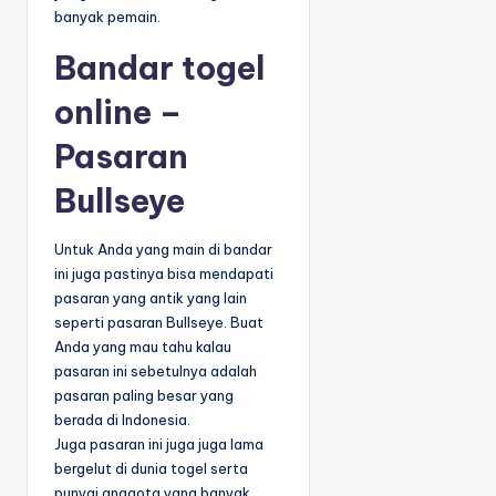
banyak pemain.
Bandar togel
online –
Pasaran
Bullseye
Untuk Anda yang main di bandar
ini juga pastinya bisa mendapati
pasaran yang antik yang lain
seperti pasaran Bullseye. Buat
Anda yang mau tahu kalau
pasaran ini sebetulnya adalah
pasaran paling besar yang
berada di Indonesia.
Juga pasaran ini juga juga lama
bergelut di dunia togel serta
punyai anggota yang banyak.