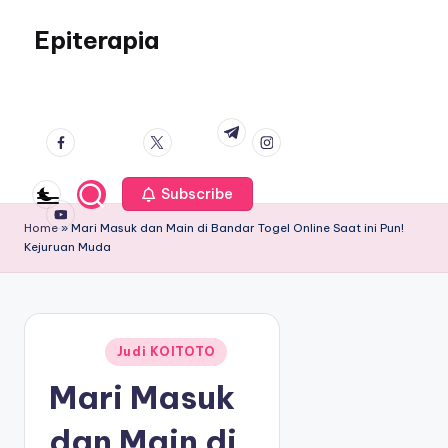
S
k
Epiterapia
i
R
p
a
facebook.co
twitter.co
instagram.co
t
t.me
h
m
m
m
o
a
c
s
youtube.co
o
i
m
Subscribe
n
a
t
Home
»
Mari Masuk dan Main di Bandar Togel Online Saat ini Pun!
S
e
Kejuruan Muda
u
n
k
t
s
e
s
Judi KOITOTO
Posted in
d
Mari Masuk
a
l
dan Main di
a