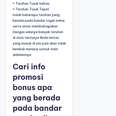
• Taruhan Tusuk bebas
• Taruhan Tusuk Tepat
Itulah beberapa taruhan yang
berada pada bandar togel online
serta amat membahagiakan.
Dengan adanya banyak taruhan
di atas tentunya Anda lantas
yang masuk di sini pula akan tidak
kembali merasai suntuk main
didalamnya.
Cari info
promosi
bonus apa
yang berada
pada bandar