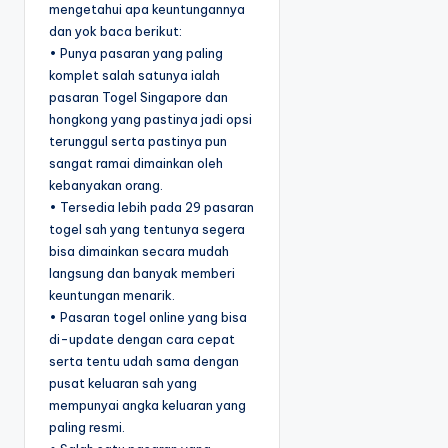
mengetahui apa keuntungannya
dan yok baca berikut:
• Punya pasaran yang paling
komplet salah satunya ialah
pasaran Togel Singapore dan
hongkong yang pastinya jadi opsi
terunggul serta pastinya pun
sangat ramai dimainkan oleh
kebanyakan orang.
• Tersedia lebih pada 29 pasaran
togel sah yang tentunya segera
bisa dimainkan secara mudah
langsung dan banyak memberi
keuntungan menarik.
• Pasaran togel online yang bisa
di-update dengan cara cepat
serta tentu udah sama dengan
pusat keluaran sah yang
mempunyai angka keluaran yang
paling resmi.