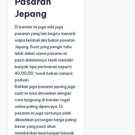
Pasaran
Jepang
Di bandar ini juga ada juga
pasaran yang lain begitu menarik
siapa kembali jika bukan pasaran
Jepang. Buat yang pengin tahu
lebih dekat sama pasaran ini
pasti didalamnya telah memiliki
banyak tipe permainan seperti
4D/3D/2D, tusuk bebas sampai
paduan.
Bahkan juga pasaran jepang juga
saat ini bisa dimainkan dengan
cara langsung di bandar togel
online paling dipercaya. Di
pasaran ini juga tentunya udah
dikasihkan potongan harga paling
besar yang pasti akan
memberikan keuntungan banyak