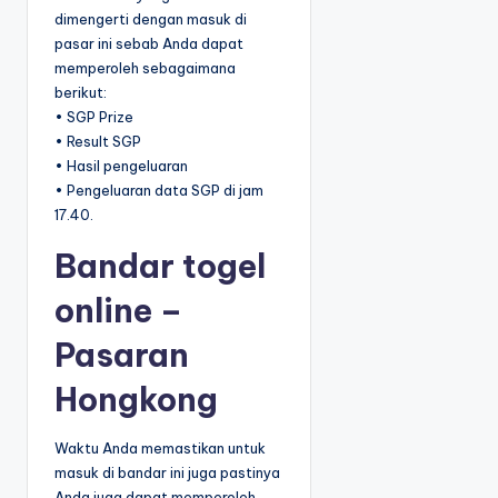
dimengerti dengan masuk di
pasar ini sebab Anda dapat
memperoleh sebagaimana
berikut:
• SGP Prize
• Result SGP
• Hasil pengeluaran
• Pengeluaran data SGP di jam
17.40.
Bandar togel
online –
Pasaran
Hongkong
Waktu Anda memastikan untuk
masuk di bandar ini juga pastinya
Anda juga dapat memperoleh