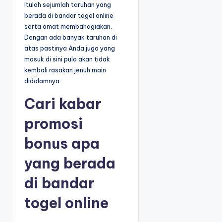
Itulah sejumlah taruhan yang
berada di bandar togel online
serta amat membahagiakan.
Dengan ada banyak taruhan di
atas pastinya Anda juga yang
masuk di sini pula akan tidak
kembali rasakan jenuh main
didalamnya.
Cari kabar
promosi
bonus apa
yang berada
di bandar
togel online