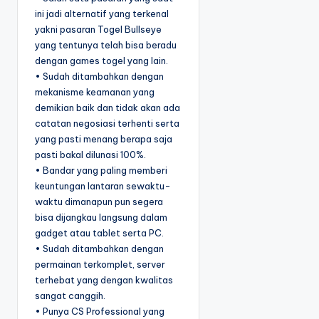
ini jadi alternatif yang terkenal
yakni pasaran Togel Bullseye
yang tentunya telah bisa beradu
dengan games togel yang lain.
• Sudah ditambahkan dengan
mekanisme keamanan yang
demikian baik dan tidak akan ada
catatan negosiasi terhenti serta
yang pasti menang berapa saja
pasti bakal dilunasi 100%.
• Bandar yang paling memberi
keuntungan lantaran sewaktu-
waktu dimanapun pun segera
bisa dijangkau langsung dalam
gadget atau tablet serta PC.
• Sudah ditambahkan dengan
permainan terkomplet, server
terhebat yang dengan kwalitas
sangat canggih.
• Punya CS Professional yang