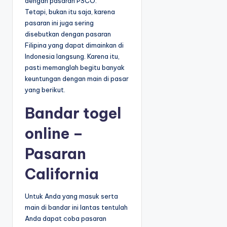
dengan pasaran PSCO.
Tetapi, bukan itu saja, karena
pasaran ini juga sering
disebutkan dengan pasaran
Filipina yang dapat dimainkan di
Indonesia langsung. Karena itu,
pasti memanglah begitu banyak
keuntungan dengan main di pasar
yang berikut.
Bandar togel
online –
Pasaran
California
Untuk Anda yang masuk serta
main di bandar ini lantas tentulah
Anda dapat coba pasaran