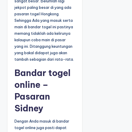
sangat besar. Belumlah lagi
jekpot paling besar di yang ada
pasaran togel Hongkong.
Sehingga Ada yang masuk serta
main di bandar togel ini pastinya
memang tidaklah ada kelirunya
kalaupun coba main di pasar
yang ini. Ditanggung keuntungan
yang bakal didapat juga akan
tambah sebagian dari rata-rata.
Bandar togel
online –
Pasaran
Sidney
Dengan Anda masuk di bandar
togel online juga pasti dapat