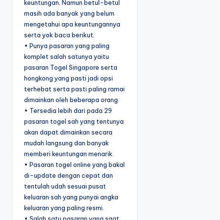
keuntungan. Namun betul-betul
masih ada banyak yang belum
mengetahui apa keuntungannya
serta yok baca berikut:
• Punya pasaran yang paling
komplet salah satunya yaitu
pasaran Togel Singapore serta
hongkong yang pasti jadi opsi
terhebat serta pasti paling ramai
dimainkan oleh beberapa orang.
• Tersedia lebih dari pada 29
pasaran togel sah yang tentunya
akan dapat dimainkan secara
mudah langsung dan banyak
memberi keuntungan menarik.
• Pasaran togel online yang bakal
di-update dengan cepat dan
tentulah udah sesuai pusat
keluaran sah yang punyai angka
keluaran yang paling resmi.
• Salah satu pasaran yang saat