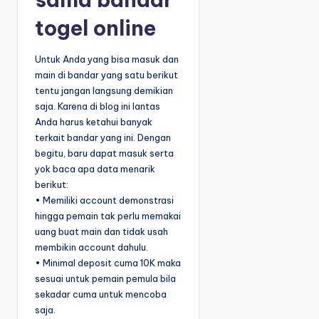
togel online
Untuk Anda yang bisa masuk dan
main di bandar yang satu berikut
tentu jangan langsung demikian
saja. Karena di blog ini lantas
Anda harus ketahui banyak
terkait bandar yang ini. Dengan
begitu, baru dapat masuk serta
yok baca apa data menarik
berikut:
• Memiliki account demonstrasi
hingga pemain tak perlu memakai
uang buat main dan tidak usah
membikin account dahulu.
• Minimal deposit cuma 10K maka
sesuai untuk pemain pemula bila
sekadar cuma untuk mencoba
saja.