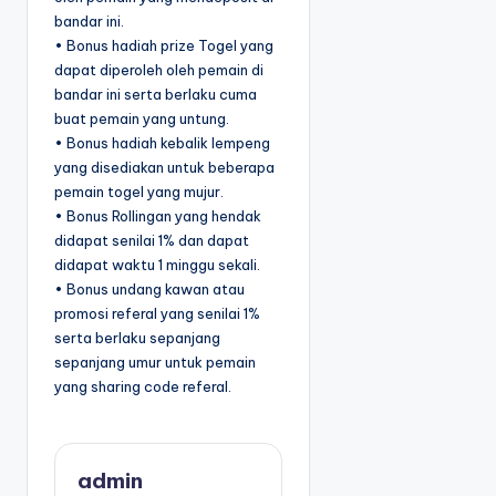
bandar ini.
• Bonus hadiah prize Togel yang
dapat diperoleh oleh pemain di
bandar ini serta berlaku cuma
buat pemain yang untung.
• Bonus hadiah kebalik lempeng
yang disediakan untuk beberapa
pemain togel yang mujur.
• Bonus Rollingan yang hendak
didapat senilai 1% dan dapat
didapat waktu 1 minggu sekali.
• Bonus undang kawan atau
promosi referal yang senilai 1%
serta berlaku sepanjang
sepanjang umur untuk pemain
yang sharing code referal.
admin