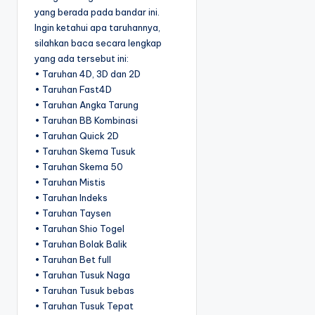
yang berada pada bandar ini.
Ingin ketahui apa taruhannya,
silahkan baca secara lengkap
yang ada tersebut ini:
• Taruhan 4D, 3D dan 2D
• Taruhan Fast4D
• Taruhan Angka Tarung
• Taruhan BB Kombinasi
• Taruhan Quick 2D
• Taruhan Skema Tusuk
• Taruhan Skema 50
• Taruhan Mistis
• Taruhan Indeks
• Taruhan Taysen
• Taruhan Shio Togel
• Taruhan Bolak Balik
• Taruhan Bet full
• Taruhan Tusuk Naga
• Taruhan Tusuk bebas
• Taruhan Tusuk Tepat