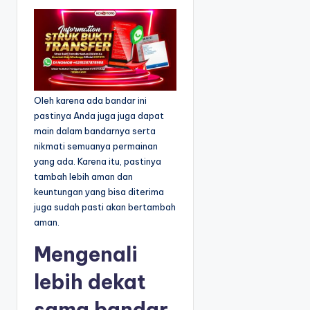
e
Oleh karena ada bandar ini
pastinya Anda juga juga dapat
main dalam bandarnya serta
nikmati semuanya permainan
yang ada. Karena itu, pastinya
tambah lebih aman dan
keuntungan yang bisa diterima
juga sudah pasti akan bertambah
aman.
Mengenali
lebih dekat
sama bandar