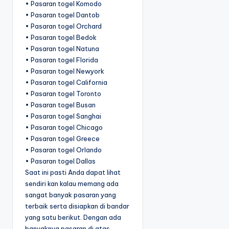
• Pasaran togel Komodo
• Pasaran togel Dantob
• Pasaran togel Orchard
• Pasaran togel Bedok
• Pasaran togel Natuna
• Pasaran togel Florida
• Pasaran togel Newyork
• Pasaran togel California
• Pasaran togel Toronto
• Pasaran togel Busan
• Pasaran togel Sanghai
• Pasaran togel Chicago
• Pasaran togel Greece
• Pasaran togel Orlando
• Pasaran togel Dallas
Saat ini pasti Anda dapat lihat
sendiri kan kalau memang ada
sangat banyak pasaran yang
terbaik serta disiapkan di bandar
yang satu berikut. Dengan ada
banyaknya pasaran di atas