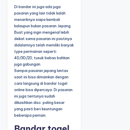
Di bandar ini juga ada juga
pasaran yang lain tidak kalah
menariknya siapa kembali
kalaupun bukan pasaran Jepang.
Buat yang ingin mengenal lebih
dekat sama pasaran ini pastinya
didalamnya telah memiliki banyak
type permainan seperti
4D/3D/2D, tusuk bebas bahkan
juga gabungan.
Sampai pasaran jepang lantas
saat ini bisa dimainkan dengan
cara langsung di bandar togel
online bisa dipercaya. Di pasaran
ini juga tentunya sudah
dikasihkan disc. paling besar
yang pasti beri keuntungan
beberapa pemain.
Bandar togel