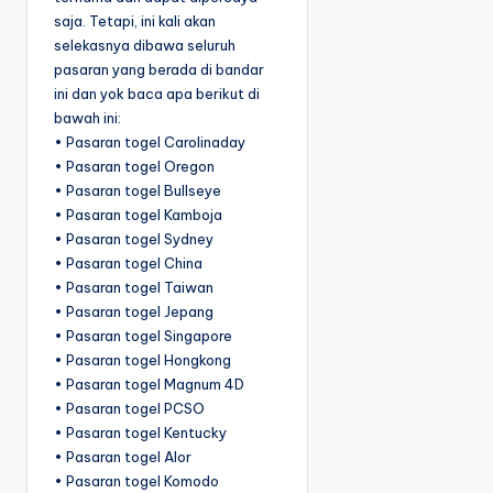
saja. Tetapi, ini kali akan
selekasnya dibawa seluruh
pasaran yang berada di bandar
ini dan yok baca apa berikut di
bawah ini:
• Pasaran togel Carolinaday
• Pasaran togel Oregon
• Pasaran togel Bullseye
• Pasaran togel Kamboja
• Pasaran togel Sydney
• Pasaran togel China
• Pasaran togel Taiwan
• Pasaran togel Jepang
• Pasaran togel Singapore
• Pasaran togel Hongkong
• Pasaran togel Magnum 4D
• Pasaran togel PCSO
• Pasaran togel Kentucky
• Pasaran togel Alor
• Pasaran togel Komodo