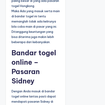
paling besar di yang ada pasaran
togel Hongkong.
Maka Ada yang masuk serta main
di bandar togel ini tentu
memanglah tidak ada kelirunya
bila coba main di pasar yang ini.
Ditanggung keuntungan yang
bisa diterima juga makin lebih
beberapa dari kebanyakan.
Bandar togel
online –
Pasaran
Sidney
Dengan Anda masuk di bandar
togel online lantas pasti dapat
mendapati pasaran Sidney di