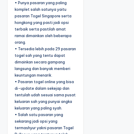
• Punya pasaran yang paling
komplet salah satunya yaitu
pasaran Togel Singapore serta
hongkong yang pasti jadi opsi
terbaik serta pastilah amat
ramai dimainkan oleh beberapa
orang.
• Tersedia lebih pada 29 pasaran
togel sah yang tentu dapat
dimainkan secara gampang
langsung dan banyak memberi
keuntungan menarik.
• Pasaran togel online yang bisa
di-update dalam sekejap dan
tentulah udah sesuai sama pusat
keluaran sah yang punyai angka
keluaran yang paling syah.
• Salah satu pasaran yang
sekarang jadi opsi yang
termashyur yakni pasaran Togel