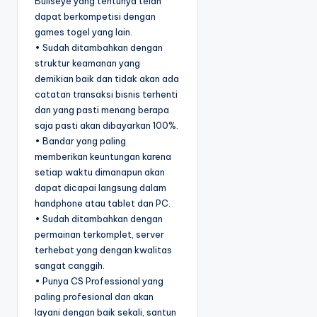
Bullseye yang tentunya telah
dapat berkompetisi dengan
games togel yang lain.
• Sudah ditambahkan dengan
struktur keamanan yang
demikian baik dan tidak akan ada
catatan transaksi bisnis terhenti
dan yang pasti menang berapa
saja pasti akan dibayarkan 100%.
• Bandar yang paling
memberikan keuntungan karena
setiap waktu dimanapun akan
dapat dicapai langsung dalam
handphone atau tablet dan PC.
• Sudah ditambahkan dengan
permainan terkomplet, server
terhebat yang dengan kwalitas
sangat canggih.
• Punya CS Professional yang
paling profesional dan akan
layani dengan baik sekali, santun