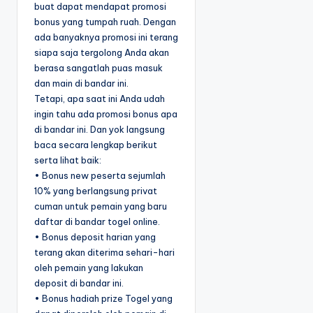
buat dapat mendapat promosi
bonus yang tumpah ruah. Dengan
ada banyaknya promosi ini terang
siapa saja tergolong Anda akan
berasa sangatlah puas masuk
dan main di bandar ini.
Tetapi, apa saat ini Anda udah
ingin tahu ada promosi bonus apa
di bandar ini. Dan yok langsung
baca secara lengkap berikut
serta lihat baik:
• Bonus new peserta sejumlah
10% yang berlangsung privat
cuman untuk pemain yang baru
daftar di bandar togel online.
• Bonus deposit harian yang
terang akan diterima sehari-hari
oleh pemain yang lakukan
deposit di bandar ini.
• Bonus hadiah prize Togel yang