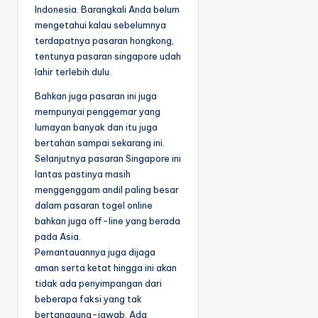
Indonesia. Barangkali Anda belum
mengetahui kalau sebelumnya
terdapatnya pasaran hongkong,
tentunya pasaran singapore udah
lahir terlebih dulu.
Bahkan juga pasaran ini juga
mempunyai penggemar yang
lumayan banyak dan itu juga
bertahan sampai sekarang ini.
Selanjutnya pasaran Singapore ini
lantas pastinya masih
menggenggam andil paling besar
dalam pasaran togel online
bahkan juga off-line yang berada
pada Asia.
Pemantauannya juga dijaga
aman serta ketat hingga ini akan
tidak ada penyimpangan dari
beberapa faksi yang tak
bertanggung-jawab. Ada