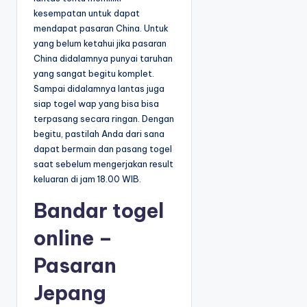
kesempatan untuk dapat
mendapat pasaran China. Untuk
yang belum ketahui jika pasaran
China didalamnya punyai taruhan
yang sangat begitu komplet.
Sampai didalamnya lantas juga
siap togel wap yang bisa bisa
terpasang secara ringan. Dengan
begitu, pastilah Anda dari sana
dapat bermain dan pasang togel
saat sebelum mengerjakan result
keluaran di jam 18.00 WIB.
Bandar togel
online –
Pasaran
Jepang