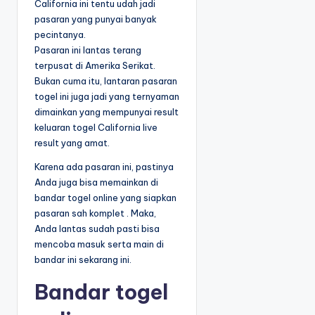
California ini tentu udah jadi
pasaran yang punyai banyak
pecintanya.
Pasaran ini lantas terang
terpusat di Amerika Serikat.
Bukan cuma itu, lantaran pasaran
togel ini juga jadi yang ternyaman
dimainkan yang mempunyai result
keluaran togel California live
result yang amat.
Karena ada pasaran ini, pastinya
Anda juga bisa memainkan di
bandar togel online yang siapkan
pasaran sah komplet . Maka,
Anda lantas sudah pasti bisa
mencoba masuk serta main di
bandar ini sekarang ini.
Bandar togel