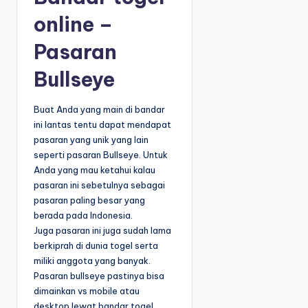
online –
Pasaran
Bullseye
Buat Anda yang main di bandar
ini lantas tentu dapat mendapat
pasaran yang unik yang lain
seperti pasaran Bullseye. Untuk
Anda yang mau ketahui kalau
pasaran ini sebetulnya sebagai
pasaran paling besar yang
berada pada Indonesia.
Juga pasaran ini juga sudah lama
berkiprah di dunia togel serta
miliki anggota yang banyak.
Pasaran bullseye pastinya bisa
dimainkan vs mobile atau
desktop lewat bandar togel