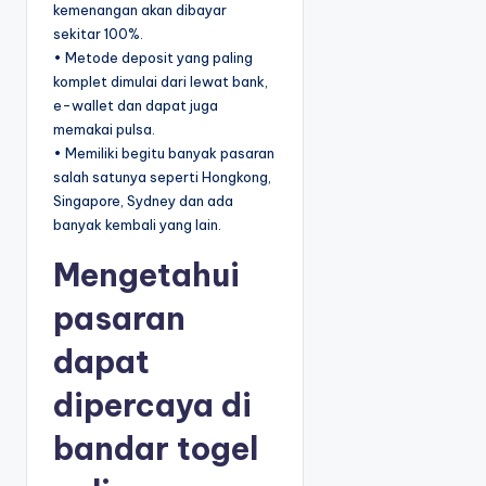
kemenangan akan dibayar
sekitar 100%.
• Metode deposit yang paling
komplet dimulai dari lewat bank,
e-wallet dan dapat juga
memakai pulsa.
• Memiliki begitu banyak pasaran
salah satunya seperti Hongkong,
Singapore, Sydney dan ada
banyak kembali yang lain.
Mengetahui
pasaran
dapat
dipercaya di
bandar togel