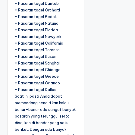
• Pasaran togel Dantob
• Pasaran togel Orchard
• Pasaran togel Bedok
• Pasaran togel Natuna
• Pasaran togel Florida
• Pasaran togel Newyork
• Pasaran togel California
• Pasaran togel Toronto
• Pasaran togel Busan
• Pasaran togel Sanghai
• Pasaran togel Chicago
• Pasaran togel Greece
• Pasaran togel Orlando
• Pasaran togel Dallas
Saat ini pasti Anda dapat
memandang sendiri kan kalau
benar-benar ada sangat banyak
pasaran yang terunggul serta
disajikan di bandar yang satu
berikut. Dengan ada banyak