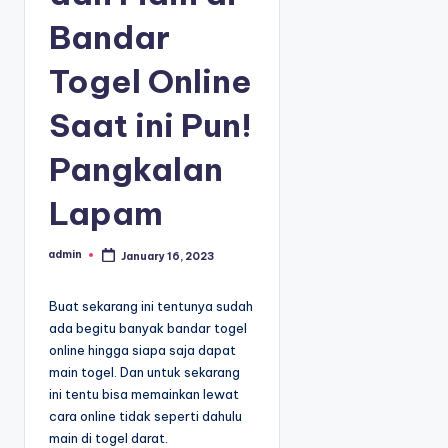
m
Bandar
P
r
Togel Online
e
d
Saat ini Pun!
i
k
Pangkalan
s
i
Lapam
T
o
admin
January 16, 2023
P
g
o
s
e
t
Buat sekarang ini tentunya sudah
e
l
d
ada begitu banyak bandar togel
b
O
y
online hingga siapa saja dapat
n
main togel. Dan untuk sekarang
l
ini tentu bisa memainkan lewat
i
cara online tidak seperti dahulu
n
main di togel darat.