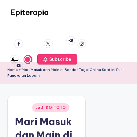
S
k
Epiterapia
i
R
p
a
facebook.co
twitter.co
instagram.co
t
t.me
h
m
m
m
o
a
c
s
youtube.co
o
i
m
Subscribe
n
a
t
Home
»
Mari Masuk dan Main di Bandar Togel Online Saat ini Pun!
S
e
Pangkalan Lapam
u
n
k
t
s
e
s
Judi KOITOTO
Posted in
d
Mari Masuk
a
l
dan Main di
a