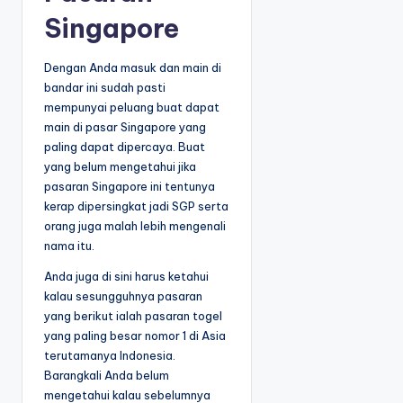
Singapore
Dengan Anda masuk dan main di
bandar ini sudah pasti
mempunyai peluang buat dapat
main di pasar Singapore yang
paling dapat dipercaya. Buat
yang belum mengetahui jika
pasaran Singapore ini tentunya
kerap dipersingkat jadi SGP serta
orang juga malah lebih mengenali
nama itu.
Anda juga di sini harus ketahui
kalau sesungguhnya pasaran
yang berikut ialah pasaran togel
yang paling besar nomor 1 di Asia
terutamanya Indonesia.
Barangkali Anda belum
mengetahui kalau sebelumnya