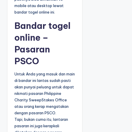
mobile atau desktop lewat
bandar togel online ini.
Bandar togel
online –
Pasaran
PSCO
Untuk Anda yang masuk dan main
di bandar ini lantas sudah pasti
akan punyai peluang untuk dapat
nikmati pasaran Philippine
Charity SweepStakes Office
atau orang kerap mengatakan
dengan pasaran PSCO.
Tapi, bukan cuma itu, lantaran
pasaran ini juga kerapkali