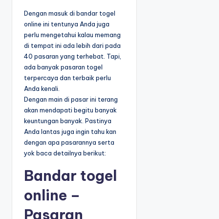
Dengan masuk di bandar togel
online ini tentunya Anda juga
perlu mengetahui kalau memang
di tempat ini ada lebih dari pada
40 pasaran yang terhebat. Tapi,
ada banyak pasaran togel
terpercaya dan terbaik perlu
Anda kenali.
Dengan main di pasar ini terang
akan mendapati begitu banyak
keuntungan banyak. Pastinya
Anda lantas juga ingin tahu kan
dengan apa pasarannya serta
yok baca detailnya berikut:
Bandar togel
online –
Pasaran