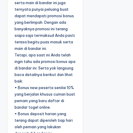
serta main di bandar ini juga
ternyata punyai peluang buat
dapat mendapati promosi bonus
yang berlimpah. Dengan ada
banyaknya promosi ini terang
siapa saja termaksud Anda pasti
terasa begitu puas masuk serta
main di bandar ini.
Tetapi, apa saat ini Anda telah
ingin tahu ada promosi bonus apa
di bandar ini. Serta yok langsung
baca detailnya berikut dan lihat
baik:
• Bonus new peserta senilai 10%
yang berjalan khusus cuman buat
pemain yang baru daftar di
bandar togel online.
• Bonus deposit harian yang
terang dapat diperoleh tiap hari
oleh pemain yang lakukan