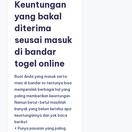
Keuntungan
yang bakal
diterima
seusai masuk
di bandar
togel online
Buat Anda yang masuk serta
main di bandar ini tentunya bisa
memperoleh berbagai hal yang
paling memberikan keuntungan.
Namun betul-betul masihlah
banyak yang belum ketahui apa
keuntungannya dan yok baca
berikut:
• Punya pasaran yang paling