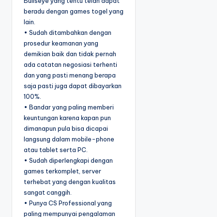
Bullseye yang tentu telah dapat
beradu dengan games togel yang
lain.
• Sudah ditambahkan dengan
prosedur keamanan yang
demikian baik dan tidak pernah
ada catatan negosiasi terhenti
dan yang pasti menang berapa
saja pasti juga dapat dibayarkan
100%.
• Bandar yang paling memberi
keuntungan karena kapan pun
dimanapun pula bisa dicapai
langsung dalam mobile-phone
atau tablet serta PC.
• Sudah diperlengkapi dengan
games terkomplet, server
terhebat yang dengan kualitas
sangat canggih.
• Punya CS Professional yang
paling mempunyai pengalaman