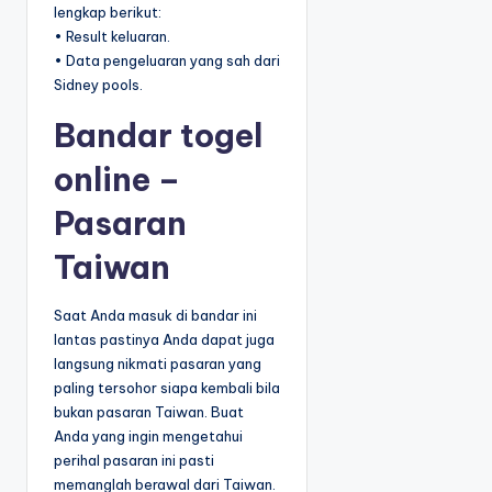
lengkap berikut:
• Result keluaran.
• Data pengeluaran yang sah dari
Sidney pools.
Bandar togel
online –
Pasaran
Taiwan
Saat Anda masuk di bandar ini
lantas pastinya Anda dapat juga
langsung nikmati pasaran yang
paling tersohor siapa kembali bila
bukan pasaran Taiwan. Buat
Anda yang ingin mengetahui
perihal pasaran ini pasti
memanglah berawal dari Taiwan.