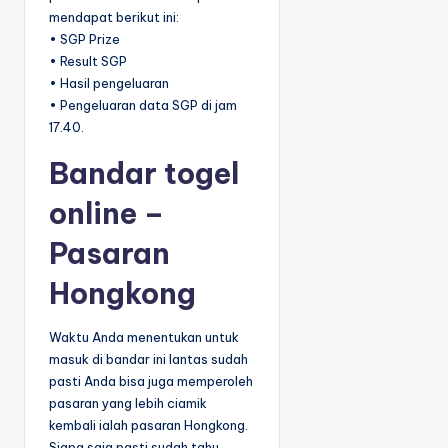
mendapat berikut ini:
• SGP Prize
• Result SGP
• Hasil pengeluaran
• Pengeluaran data SGP di jam
17.40.
Bandar togel
online –
Pasaran
Hongkong
Waktu Anda menentukan untuk
masuk di bandar ini lantas sudah
pasti Anda bisa juga memperoleh
pasaran yang lebih ciamik
kembali ialah pasaran Hongkong.
Siapa saja pasti sudah tahu