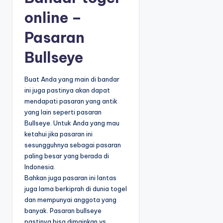
online –
Pasaran
Bullseye
Buat Anda yang main di bandar
ini juga pastinya akan dapat
mendapati pasaran yang antik
yang lain seperti pasaran
Bullseye. Untuk Anda yang mau
ketahui jika pasaran ini
sesungguhnya sebagai pasaran
paling besar yang berada di
Indonesia.
Bahkan juga pasaran ini lantas
juga lama berkiprah di dunia togel
dan mempunyai anggota yang
banyak. Pasaran bullseye
pastinya bisa dimainkan vs