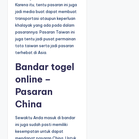
Karena itu, tentu pasaran ini juga
jadi media buat dapat membuat
transportasi ataupun keperluan
khalayak yang ada pada dalam
pasarannya. Pasaran Taiwan ini
juga tentu jadi pusat permainan
toto taiwan serta jadi pasaran
terhebat di Asia.
Bandar togel
online –
Pasaran
China
Sewaktu Anda masuk di bandar
ini juga sudah pasti memiliki
kesempatan untuk dapat
mendapat pasaran China. Untuk