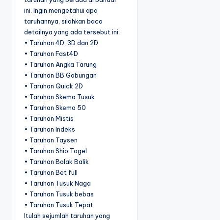
ini. Ingin mengetahui apa
taruhannya, silahkan baca
detailnya yang ada tersebut ini:
• Taruhan 4D, 3D dan 2D
• Taruhan Fast4D
• Taruhan Angka Tarung
• Taruhan BB Gabungan
• Taruhan Quick 2D
• Taruhan Skema Tusuk
• Taruhan Skema 50
• Taruhan Mistis
• Taruhan Indeks
• Taruhan Taysen
• Taruhan Shio Togel
• Taruhan Bolak Balik
• Taruhan Bet full
• Taruhan Tusuk Naga
• Taruhan Tusuk bebas
• Taruhan Tusuk Tepat
Itulah sejumlah taruhan yang