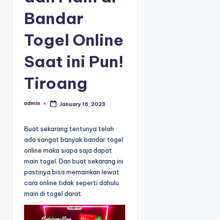
m
Bandar
P
r
Togel Online
e
d
Saat ini Pun!
i
k
Tiroang
s
i
admin
January 16, 2023
P
T
o
s
o
t
Buat sekarang tentunya telah
e
g
d
ada sangat banyak bandar togel
e
b
y
online maka siapa saja dapat
l
main togel. Dan buat sekarang ini
O
pastinya bisa memainkan lewat
n
cara online tidak seperti dahulu
l
main di togel darat.
i
n