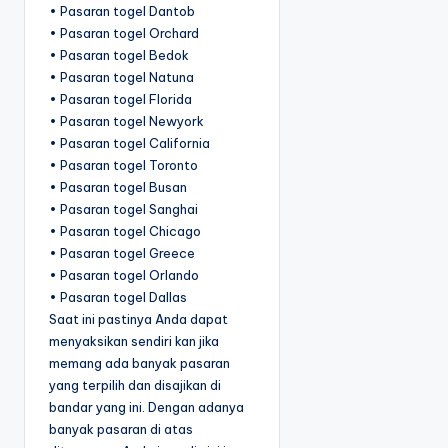
• Pasaran togel Dantob
• Pasaran togel Orchard
• Pasaran togel Bedok
• Pasaran togel Natuna
• Pasaran togel Florida
• Pasaran togel Newyork
• Pasaran togel California
• Pasaran togel Toronto
• Pasaran togel Busan
• Pasaran togel Sanghai
• Pasaran togel Chicago
• Pasaran togel Greece
• Pasaran togel Orlando
• Pasaran togel Dallas
Saat ini pastinya Anda dapat
menyaksikan sendiri kan jika
memang ada banyak pasaran
yang terpilih dan disajikan di
bandar yang ini. Dengan adanya
banyak pasaran di atas