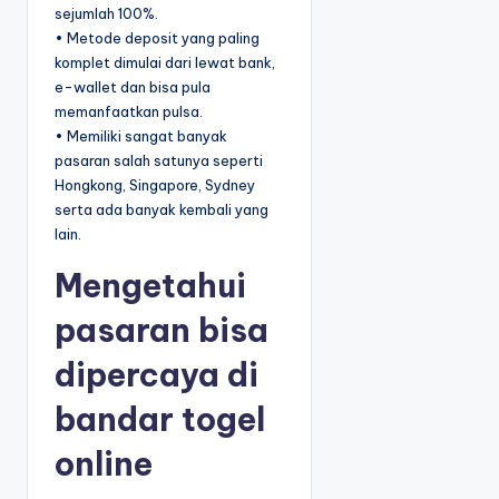
sejumlah 100%.
• Metode deposit yang paling
komplet dimulai dari lewat bank,
e-wallet dan bisa pula
memanfaatkan pulsa.
• Memiliki sangat banyak
pasaran salah satunya seperti
Hongkong, Singapore, Sydney
serta ada banyak kembali yang
lain.
Mengetahui
pasaran bisa
dipercaya di
bandar togel
online