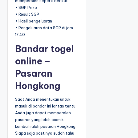
memperoleh seperti berikut:
• SGP Prize
• Result SGP
• Hasil pengeluaran
• Pengeluaran data SGP di jam
17.40.
Bandar togel
online –
Pasaran
Hongkong
Saat Anda menentukan untuk
masuk di bandar ini lantas tentu
Anda juga dapat memperoleh
pasaran yang lebih ciamik
kembali ialah pasaran Hongkong.
Siapa saja pastinya sudah tahu