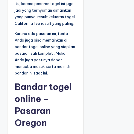
itu, karena pasaran togel ini juga
jadi yang ternyaman dimainkan
yang punyai result keluaran togel
California live result yang paling.
Karena ada pasaran ini, tentu
Anda juga bisa memainkan di
bandar togel online yang siapkan
pasaran sah komplet . Maka,
Anda juga pastinya dapat
mencoba masuk serta main di
bandar ini saat ini.
Bandar togel
online –
Pasaran
Oregon