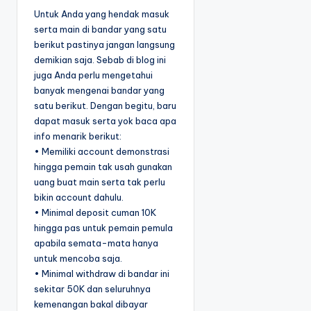
Untuk Anda yang hendak masuk
serta main di bandar yang satu
berikut pastinya jangan langsung
demikian saja. Sebab di blog ini
juga Anda perlu mengetahui
banyak mengenai bandar yang
satu berikut. Dengan begitu, baru
dapat masuk serta yok baca apa
info menarik berikut:
• Memiliki account demonstrasi
hingga pemain tak usah gunakan
uang buat main serta tak perlu
bikin account dahulu.
• Minimal deposit cuman 10K
hingga pas untuk pemain pemula
apabila semata-mata hanya
untuk mencoba saja.
• Minimal withdraw di bandar ini
sekitar 50K dan seluruhnya
kemenangan bakal dibayar