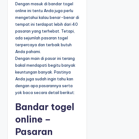
Dengan masuk di bandar togel
online ini tentu Anda juga perlu
mengetahui kalau benar-benar di
tempat ini terdapat lebih dari 40
pasaran yang terhebat. Tetapi,
ada sejumlah pasaran togel
terpercaya dan terbaik butuh
Anda pahami.
Dengan main di pasar ini terang
bakal mendapati begitu banyak
keuntungan banyak. Pastinya
Anda juga sudah ingin tahu kan
dengan apa pasarannya serta
yok baca secara detail berikut:
Bandar togel
online –
Pasaran