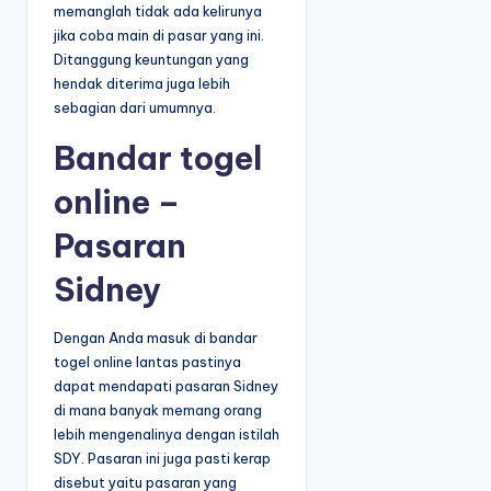
memanglah tidak ada kelirunya
jika coba main di pasar yang ini.
Ditanggung keuntungan yang
hendak diterima juga lebih
sebagian dari umumnya.
Bandar togel
online –
Pasaran
Sidney
Dengan Anda masuk di bandar
togel online lantas pastinya
dapat mendapati pasaran Sidney
di mana banyak memang orang
lebih mengenalinya dengan istilah
SDY. Pasaran ini juga pasti kerap
disebut yaitu pasaran yang