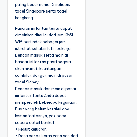
paling besar nomor 3 sehabis
togel Singapore serta togel
hongkong.
Pasaran ini lantas tentu dapat
dimainkan dimulai dari jam 13:51
WIB bertindak sebagai jam
istirahat sehabis letih bekerja.
Dengan masuk serta main di
bandar ini lantas pasti segera
akan nikmati keuntungan
sambilan dengan main di pasar
togel Sidney.
Dengan masuk dan main di pasar
ini lantas tentu Anda dapat
memperoleh beberapa kegunaan.
Buat yang belum ketahui apa
kemanfaatannya, yok baca
secara detail berikut:
• Result keluaran.
• Data pengeluaran yang sah dari