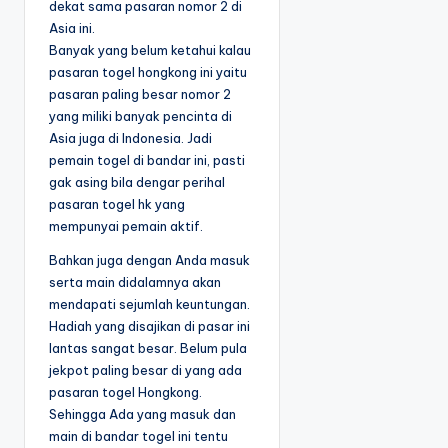
dekat sama pasaran nomor 2 di
Asia ini.
Banyak yang belum ketahui kalau
pasaran togel hongkong ini yaitu
pasaran paling besar nomor 2
yang miliki banyak pencinta di
Asia juga di Indonesia. Jadi
pemain togel di bandar ini, pasti
gak asing bila dengar perihal
pasaran togel hk yang
mempunyai pemain aktif.
Bahkan juga dengan Anda masuk
serta main didalamnya akan
mendapati sejumlah keuntungan.
Hadiah yang disajikan di pasar ini
lantas sangat besar. Belum pula
jekpot paling besar di yang ada
pasaran togel Hongkong.
Sehingga Ada yang masuk dan
main di bandar togel ini tentu