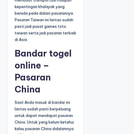
kepentingan khalayak yang
berada pada dalam pasarannya.
Pasaran Taiwan ini lantas sudah
pasti jadi pusat games toto
taiwan serta jadi pasaran terbaik
di Asia.
Bandar togel
online –
Pasaran
China
Saat Anda masuk di bandar ini
lantas sudah pasti berpeluang
untuk dapat mendapat pasaran
China. Untuk yang belum ketahui
kalau pasaran China didalamnya