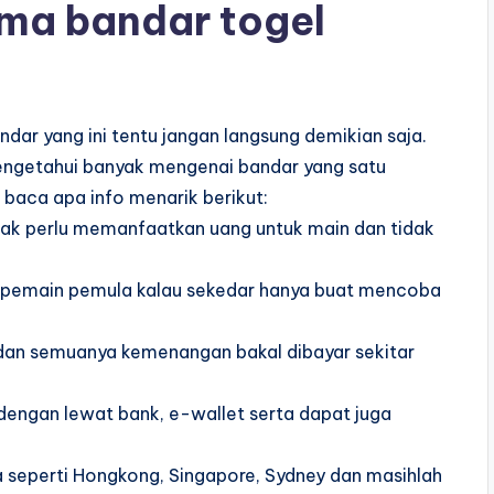
ama bandar togel
dar yang ini tentu jangan langsung demikian saja.
engetahui banyak mengenai bandar yang satu
k baca apa info menarik berikut:
tak perlu memanfaatkan uang untuk main dan tidak
k pemain pemula kalau sekedar hanya buat mencoba
K dan semuanya kemenangan bakal dibayar sekitar
dengan lewat bank, e-wallet serta dapat juga
a seperti Hongkong, Singapore, Sydney dan masihlah