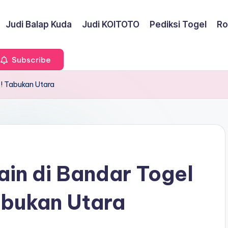
Judi Balap Kuda
Judi KOITOTO
Pediksi Togel
Ro
Subscribe
 ! Tabukan Utara
in di Bandar Togel
Tabukan Utara