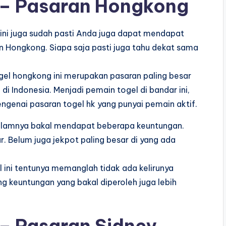
e – Pasaran Hongkong
ni juga sudah pasti Anda juga dapat mendapat
n Hongkong. Siapa saja pasti juga tahu dekat sama
gel hongkong ini merupakan pasaran paling besar
 di Indonesia. Menjadi pemain togel di bandar ini,
engenai pasaran togel hk yang punyai pemain aktif.
alamnya bakal mendapat beberapa keuntungan.
ar. Belum juga jekpot paling besar di yang ada
 ini tentunya memanglah tidak ada kelirunya
ng keuntungan yang bakal diperoleh juga lebih