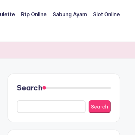
ulette
Rtp Online
Sabung Ayam
Slot Online
Search
Search