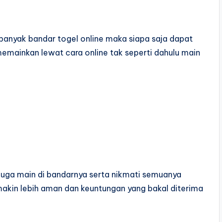
 banyak bandar togel online maka siapa saja dapat
 memainkan lewat cara online tak seperti dahulu main
juga main di bandarnya serta nikmati semuanya
makin lebih aman dan keuntungan yang bakal diterima