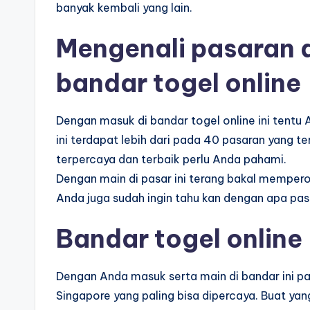
banyak kembali yang lain.
Mengenali pasaran 
bandar togel online
Dengan masuk di bandar togel online ini tentu 
ini terdapat lebih dari pada 40 pasaran yang te
terpercaya dan terbaik perlu Anda pahami.
Dengan main di pasar ini terang bakal mempero
Anda juga sudah ingin tahu kan dengan apa pasa
Bandar togel online
Dengan Anda masuk serta main di bandar ini pas
Singapore yang paling bisa dipercaya. Buat yang