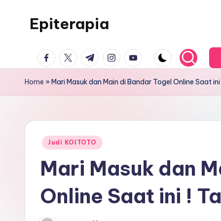
Epiterapia
Skip
to
Rahasia
content
facebook.com
twitter.com
t.me
instagram.com
youtube.com
Sukses
dalam
Home
»
Mari Masuk dan Main di Bandar Togel Online Saat ini
Prediksi
Togel
Online
Posted
Judi KOITOTO
in
Mari Masuk dan Ma
Online Saat ini ! 