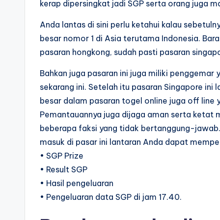
kerap dipersingkat jadi SGP serta orang juga ma
Anda lantas di sini perlu ketahui kalau sebetuln
besar nomor 1 di Asia terutama Indonesia. Bar
pasaran hongkong, sudah pasti pasaran singapore
Bahkan juga pasaran ini juga miliki penggemar
sekarang ini. Setelah itu pasaran Singapore in
besar dalam pasaran togel online juga off line 
Pemantauannya juga dijaga aman serta ketat ma
beberapa faksi yang tidak bertanggung-jawab.
masuk di pasar ini lantaran Anda dapat mempero
• SGP Prize
• Result SGP
• Hasil pengeluaran
• Pengeluaran data SGP di jam 17.40.