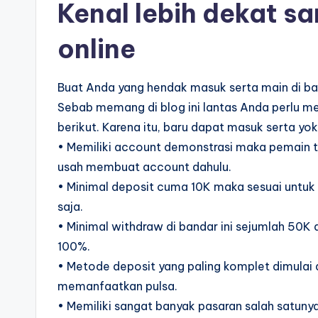
Kenal lebih dekat s
online
Buat Anda yang hendak masuk serta main di ban
Sebab memang di blog ini lantas Anda perlu m
berikut. Karena itu, baru dapat masuk serta yo
• Memiliki account demonstrasi maka pemain 
usah membuat account dahulu.
• Minimal deposit cuma 10K maka sesuai untu
saja.
• Minimal withdraw di bandar ini sejumlah 50
100%.
• Metode deposit yang paling komplet dimulai 
memanfaatkan pulsa.
• Memiliki sangat banyak pasaran salah satuny