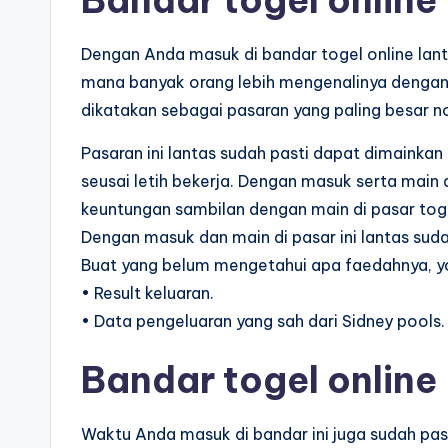
Bandar togel online
Dengan Anda masuk di bandar togel online lant
mana banyak orang lebih mengenalinya dengan p
dikatakan sebagai pasaran yang paling besar n
Pasaran ini lantas sudah pasti dapat dimainkan 
seusai letih bekerja. Dengan masuk serta main d
keuntungan sambilan dengan main di pasar toge
Dengan masuk dan main di pasar ini lantas su
Buat yang belum mengetahui apa faedahnya, yo
• Result keluaran.
• Data pengeluaran yang sah dari Sidney pools.
Bandar togel online
Waktu Anda masuk di bandar ini juga sudah pas