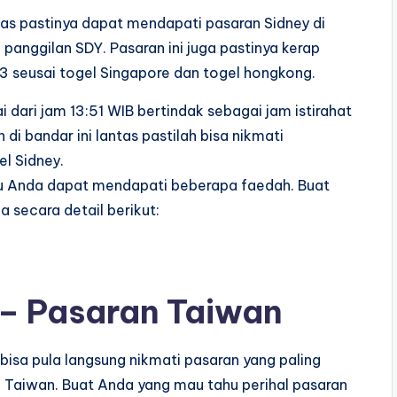
as pastinya dapat mendapati pasaran Sidney di
anggilan SDY. Pasaran ini juga pastinya kerap
 3 seusai togel Singapore dan togel hongkong.
i dari jam 13:51 WIB bertindak sebagai jam istirahat
di bandar ini lantas pastilah bisa nikmati
l Sidney.
ntu Anda dapat mendapati beberapa faedah. Buat
 secara detail berikut:
 – Pasaran Taiwan
bisa pula langsung nikmati pasaran yang paling
n Taiwan. Buat Anda yang mau tahu perihal pasaran