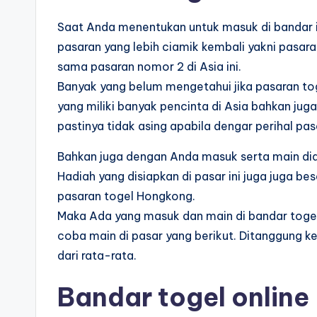
Saat Anda menentukan untuk masuk di bandar in
pasaran yang lebih ciamik kembali yakni pasar
sama pasaran nomor 2 di Asia ini.
Banyak yang belum mengetahui jika pasaran tog
yang miliki banyak pencinta di Asia bahkan juga 
pastinya tidak asing apabila dengar perihal pas
Bahkan juga dengan Anda masuk serta main d
Hadiah yang disiapkan di pasar ini juga juga be
pasaran togel Hongkong.
Maka Ada yang masuk dan main di bandar togel 
coba main di pasar yang berikut. Ditanggung k
dari rata-rata.
Bandar togel online