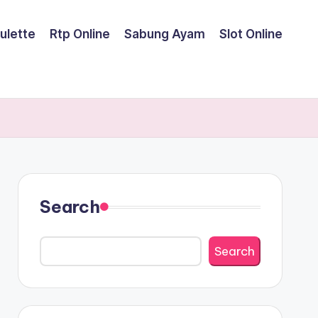
ulette
Rtp Online
Sabung Ayam
Slot Online
Search
Search