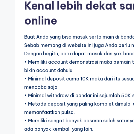
Kenal lebih dekat s
online
Buat Anda yang bisa masuk serta main di banda
Sebab memang di website ini juga Anda perlu 
Dengan begitu, baru dapat masuk dan yok baca 
• Memiliki account demonstrasi maka pemain ta
bikin account dahulu.
• Minimal deposit cuma 10K maka dari itu sesu
mencoba saja.
• Minimal withdraw di bandar ini sejumlah 50K
• Metode deposit yang paling komplet dimulai d
memanfaatkan pulsa.
• Memiliki sangat banyak pasaran salah satuny
ada banyak kembali yang lain.