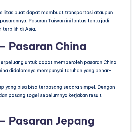
fasilitas buat dapat membuat transportasi ataupun
sarannya. Pasaran Taiwan ini lantas tentu jadi
terpilih di Asia.
 – Pasaran China
 berpeluang untuk dapat memperoleh pasaran China.
hina didalamnya mempunyai taruhan yang benar-
ap yang bisa bisa terpasang secara simpel. Dengan
 dan pasang togel sebelumnya kerjakan result
 – Pasaran Jepang