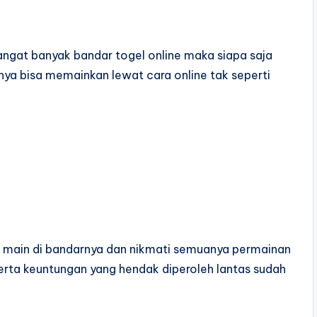
ngat banyak bandar togel online maka siapa saja
inya bisa memainkan lewat cara online tak seperti
la main di bandarnya dan nikmati semuanya permainan
serta keuntungan yang hendak diperoleh lantas sudah