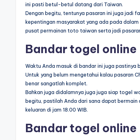
ini pasti betul-betul datang dari Taiwan.
Dengan begitu, tentunya pasaran ini juga jadi 
kepentingan masyarakat yang ada pada dalam pa
pusat permainan toto taiwan serta jadi pasaran 
Bandar togel online
Waktu Anda masuk di bandar ini juga pastinya
Untuk yang belum mengetahui kalau pasaran C
benar sangatlah komplet.
Bahkan juga didalamnya juga juga siap togel w
begitu, pastilah Anda dari sana dapat bermain
keluaran di jam 18.00 WIB.
Bandar togel online