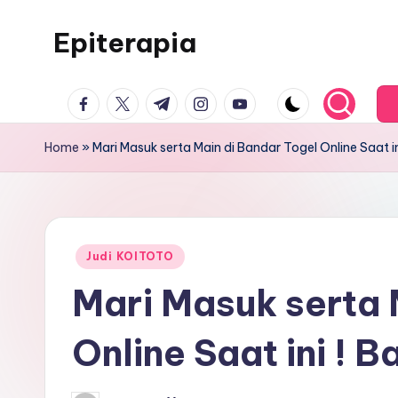
Epiterapia
Skip
to
Rahasia
content
facebook.com
twitter.com
t.me
instagram.com
youtube.com
Sukses
dalam
Home
»
Mari Masuk serta Main di Bandar Togel Online Saat i
Prediksi
Togel
Online
Posted
Judi KOITOTO
in
Mari Masuk serta 
Online Saat ini ! 