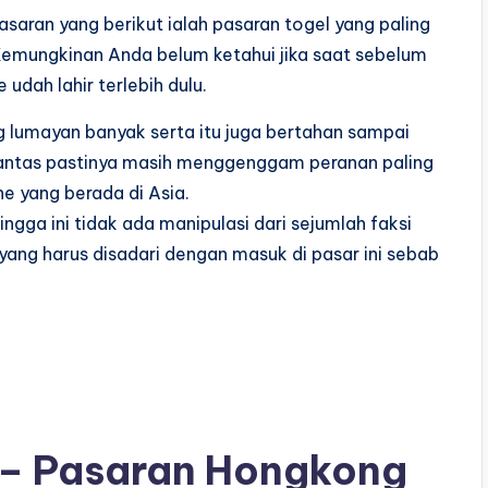
pasaran yang berikut ialah pasaran togel yang paling
 Kemungkinan Anda belum ketahui jika saat sebelum
udah lahir terlebih dulu.
g lumayan banyak serta itu juga bertahan sampai
i lantas pastinya masih menggenggam peranan paling
ne yang berada di Asia.
gga ini tidak ada manipulasi dari sejumlah faksi
ang harus disadari dengan masuk di pasar ini sebab
e – Pasaran Hongkong