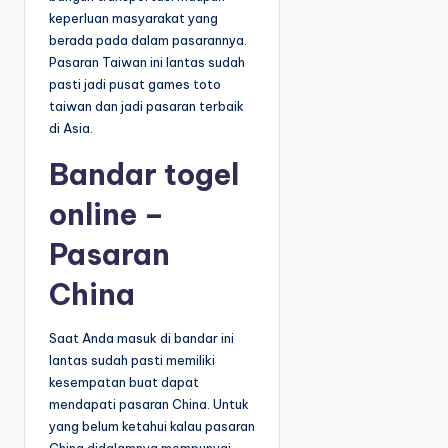
keperluan masyarakat yang
berada pada dalam pasarannya.
Pasaran Taiwan ini lantas sudah
pasti jadi pusat games toto
taiwan dan jadi pasaran terbaik
di Asia.
Bandar togel
online –
Pasaran
China
Saat Anda masuk di bandar ini
lantas sudah pasti memiliki
kesempatan buat dapat
mendapati pasaran China. Untuk
yang belum ketahui kalau pasaran
China didalamnya mempunyai