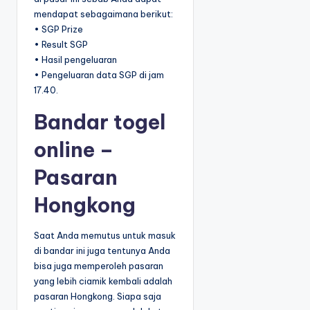
mendapat sebagaimana berikut:
• SGP Prize
• Result SGP
• Hasil pengeluaran
• Pengeluaran data SGP di jam
17.40.
Bandar togel
online –
Pasaran
Hongkong
Saat Anda memutus untuk masuk
di bandar ini juga tentunya Anda
bisa juga memperoleh pasaran
yang lebih ciamik kembali adalah
pasaran Hongkong. Siapa saja