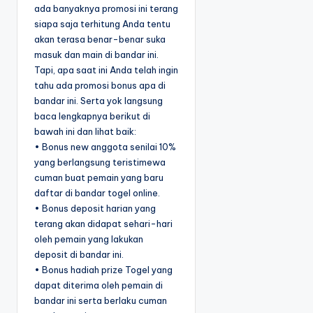
ada banyaknya promosi ini terang
siapa saja terhitung Anda tentu
akan terasa benar-benar suka
masuk dan main di bandar ini.
Tapi, apa saat ini Anda telah ingin
tahu ada promosi bonus apa di
bandar ini. Serta yok langsung
baca lengkapnya berikut di
bawah ini dan lihat baik:
• Bonus new anggota senilai 10%
yang berlangsung teristimewa
cuman buat pemain yang baru
daftar di bandar togel online.
• Bonus deposit harian yang
terang akan didapat sehari-hari
oleh pemain yang lakukan
deposit di bandar ini.
• Bonus hadiah prize Togel yang
dapat diterima oleh pemain di
bandar ini serta berlaku cuman