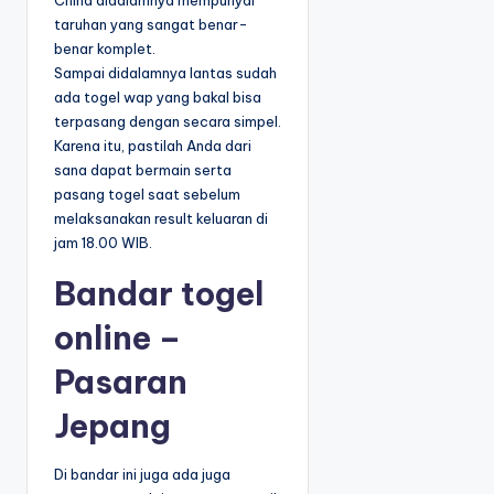
taruhan yang sangat benar-
benar komplet.
Sampai didalamnya lantas sudah
ada togel wap yang bakal bisa
terpasang dengan secara simpel.
Karena itu, pastilah Anda dari
sana dapat bermain serta
pasang togel saat sebelum
melaksanakan result keluaran di
jam 18.00 WIB.
Bandar togel
online –
Pasaran
Jepang
Di bandar ini juga ada juga