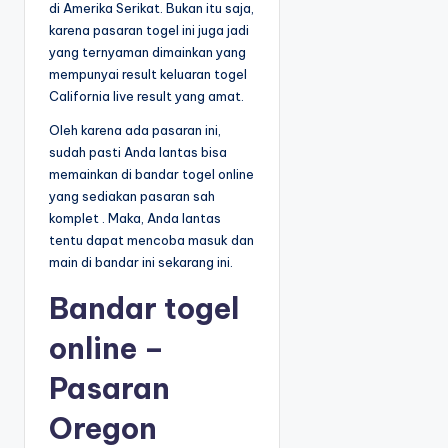
di Amerika Serikat. Bukan itu saja,
karena pasaran togel ini juga jadi
yang ternyaman dimainkan yang
mempunyai result keluaran togel
California live result yang amat.
Oleh karena ada pasaran ini,
sudah pasti Anda lantas bisa
memainkan di bandar togel online
yang sediakan pasaran sah
komplet . Maka, Anda lantas
tentu dapat mencoba masuk dan
main di bandar ini sekarang ini.
Bandar togel
online –
Pasaran
Oregon