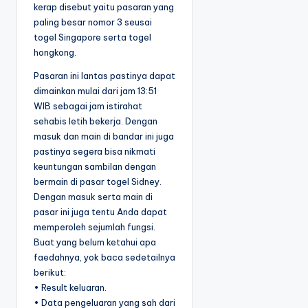
kerap disebut yaitu pasaran yang
paling besar nomor 3 seusai
togel Singapore serta togel
hongkong.
Pasaran ini lantas pastinya dapat
dimainkan mulai dari jam 13:51
WIB sebagai jam istirahat
sehabis letih bekerja. Dengan
masuk dan main di bandar ini juga
pastinya segera bisa nikmati
keuntungan sambilan dengan
bermain di pasar togel Sidney.
Dengan masuk serta main di
pasar ini juga tentu Anda dapat
memperoleh sejumlah fungsi.
Buat yang belum ketahui apa
faedahnya, yok baca sedetailnya
berikut:
• Result keluaran.
• Data pengeluaran yang sah dari