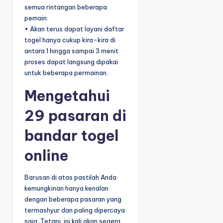
semua rintangan beberapa
pemain.
• Akan terus dapat layani daftar
togel hanya cukup kira-kira di
antara 1 hingga sampai 3 menit
proses dapat langsung dipakai
untuk beberapa permainan.
Mengetahui
29 pasaran di
bandar togel
online
Barusan di atas pastilah Anda
kemungkinan hanya kenalan
dengan beberapa pasaran yang
termashyur dan paling dipercaya
saja. Tetapi, ini kali akan segera