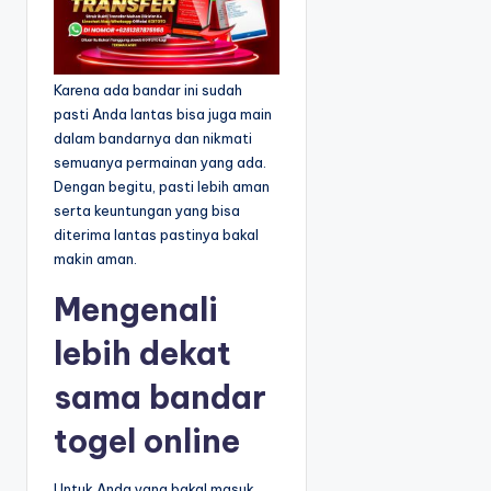
e
Karena ada bandar ini sudah
pasti Anda lantas bisa juga main
dalam bandarnya dan nikmati
semuanya permainan yang ada.
Dengan begitu, pasti lebih aman
serta keuntungan yang bisa
diterima lantas pastinya bakal
makin aman.
Mengenali
lebih dekat
sama bandar
togel online
Untuk Anda yang bakal masuk