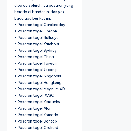
dibawa seluruhnya pasaran yang
berada di bandar ini dan yok
baca apa berikut ini:
• Pasaran togel Carolinaday
• Pasaran togel Oregon
• Pasaran togel Bullseye
• Pasaran togel Kamboja
• Pasaran togel Sydney
• Pasaran togel China
• Pasaran togel Taiwan
• Pasaran togel Jepang
• Pasaran togel Singapore
• Pasaran togel Hongkong
• Pasaran togel Magnum 4D
• Pasaran togel PCSO
• Pasaran togel Kentucky
• Pasaran togel Alor
• Pasaran togel Komodo
• Pasaran togel Dantob
• Pasaran togel Orchard