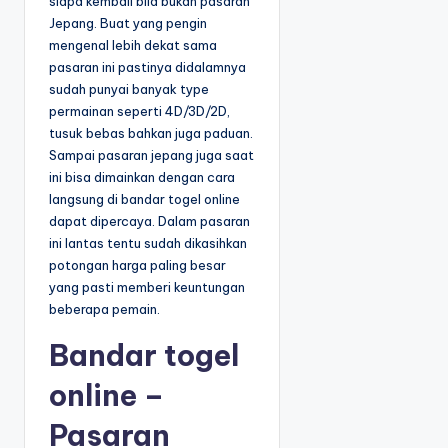
siapa kembali bila bukan pasaran
Jepang. Buat yang pengin
mengenal lebih dekat sama
pasaran ini pastinya didalamnya
sudah punyai banyak type
permainan seperti 4D/3D/2D,
tusuk bebas bahkan juga paduan.
Sampai pasaran jepang juga saat
ini bisa dimainkan dengan cara
langsung di bandar togel online
dapat dipercaya. Dalam pasaran
ini lantas tentu sudah dikasihkan
potongan harga paling besar
yang pasti memberi keuntungan
beberapa pemain.
Bandar togel
online –
Pasaran