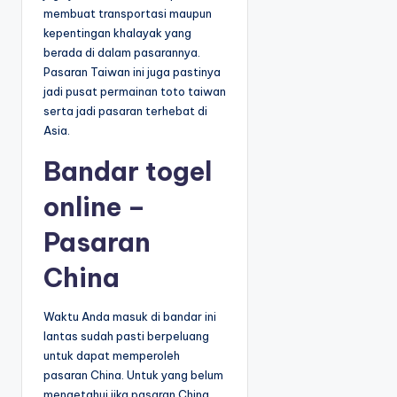
membuat transportasi maupun
kepentingan khalayak yang
berada di dalam pasarannya.
Pasaran Taiwan ini juga pastinya
jadi pusat permainan toto taiwan
serta jadi pasaran terhebat di
Asia.
Bandar togel
online –
Pasaran
China
Waktu Anda masuk di bandar ini
lantas sudah pasti berpeluang
untuk dapat memperoleh
pasaran China. Untuk yang belum
mengetahui jika pasaran China