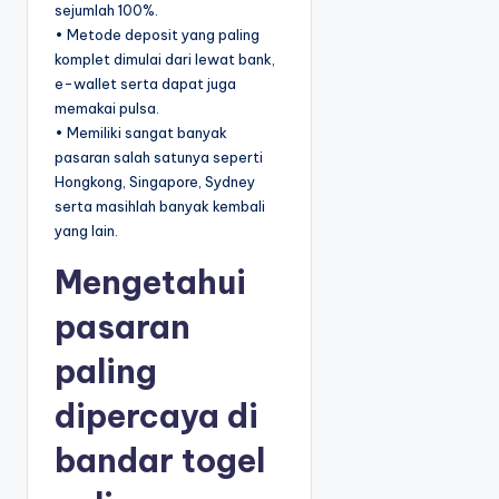
sejumlah 100%.
• Metode deposit yang paling
komplet dimulai dari lewat bank,
e-wallet serta dapat juga
memakai pulsa.
• Memiliki sangat banyak
pasaran salah satunya seperti
Hongkong, Singapore, Sydney
serta masihlah banyak kembali
yang lain.
Mengetahui
pasaran
paling
dipercaya di
bandar togel