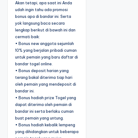
Akan tetapi, apa saat ini Anda
udah ingin tahu ada promosi
bonus apa di bandar ini. Serta
yok langsung baca secara
lengkap berikut di bawah ini dan
cermati baik:
• Bonus new anggota sejumlah
10% yang berjalan pribadi cuman
untuk pemain yang baru daftar di
bandar togel online.
• Bonus deposit harian yang
terang bakal diterima tiap hari
oleh pemain yang mendeposit di
bandar ini.
• Bonus hadiah prize Togel yang
dapat diterima oleh pemain di
bandar ini serta berlaku cuman
buat pemain yang untung.
• Bonus hadiah kebalik lempeng
yang dihidangkan untuk beberapa