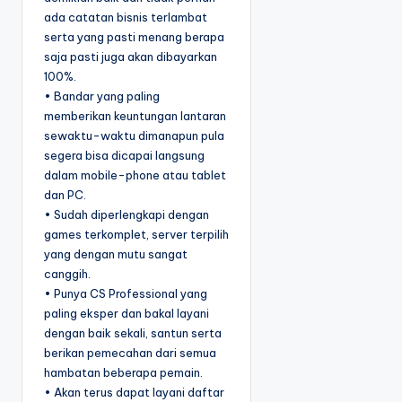
ada catatan bisnis terlambat
serta yang pasti menang berapa
saja pasti juga akan dibayarkan
100%.
• Bandar yang paling
memberikan keuntungan lantaran
sewaktu-waktu dimanapun pula
segera bisa dicapai langsung
dalam mobile-phone atau tablet
dan PC.
• Sudah diperlengkapi dengan
games terkomplet, server terpilih
yang dengan mutu sangat
canggih.
• Punya CS Professional yang
paling eksper dan bakal layani
dengan baik sekali, santun serta
berikan pemecahan dari semua
hambatan beberapa pemain.
• Akan terus dapat layani daftar