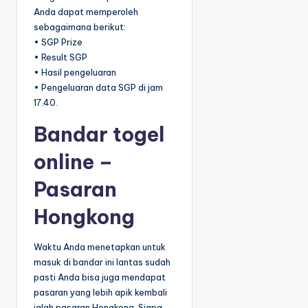
Anda dapat memperoleh
sebagaimana berikut:
• SGP Prize
• Result SGP
• Hasil pengeluaran
• Pengeluaran data SGP di jam
17.40.
Bandar togel
online –
Pasaran
Hongkong
Waktu Anda menetapkan untuk
masuk di bandar ini lantas sudah
pasti Anda bisa juga mendapat
pasaran yang lebih apik kembali
ialah pasaran Hongkong. Siapa