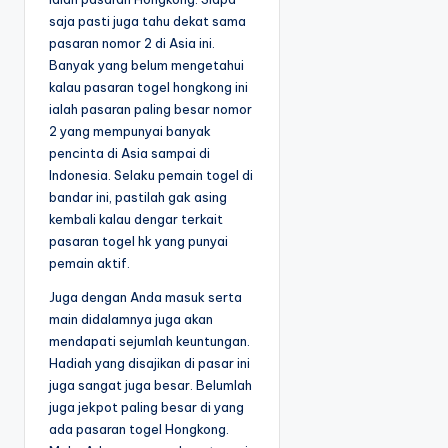
saja pasti juga tahu dekat sama
pasaran nomor 2 di Asia ini.
Banyak yang belum mengetahui
kalau pasaran togel hongkong ini
ialah pasaran paling besar nomor
2 yang mempunyai banyak
pencinta di Asia sampai di
Indonesia. Selaku pemain togel di
bandar ini, pastilah gak asing
kembali kalau dengar terkait
pasaran togel hk yang punyai
pemain aktif.
Juga dengan Anda masuk serta
main didalamnya juga akan
mendapati sejumlah keuntungan.
Hadiah yang disajikan di pasar ini
juga sangat juga besar. Belumlah
juga jekpot paling besar di yang
ada pasaran togel Hongkong.