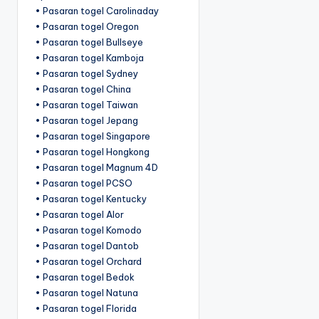
• Pasaran togel Carolinaday
• Pasaran togel Oregon
• Pasaran togel Bullseye
• Pasaran togel Kamboja
• Pasaran togel Sydney
• Pasaran togel China
• Pasaran togel Taiwan
• Pasaran togel Jepang
• Pasaran togel Singapore
• Pasaran togel Hongkong
• Pasaran togel Magnum 4D
• Pasaran togel PCSO
• Pasaran togel Kentucky
• Pasaran togel Alor
• Pasaran togel Komodo
• Pasaran togel Dantob
• Pasaran togel Orchard
• Pasaran togel Bedok
• Pasaran togel Natuna
• Pasaran togel Florida