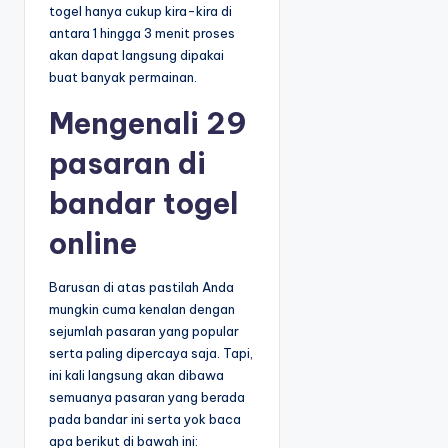
togel hanya cukup kira-kira di
antara 1 hingga 3 menit proses
akan dapat langsung dipakai
buat banyak permainan.
Mengenali 29
pasaran di
bandar togel
online
Barusan di atas pastilah Anda
mungkin cuma kenalan dengan
sejumlah pasaran yang popular
serta paling dipercaya saja. Tapi,
ini kali langsung akan dibawa
semuanya pasaran yang berada
pada bandar ini serta yok baca
apa berikut di bawah ini: