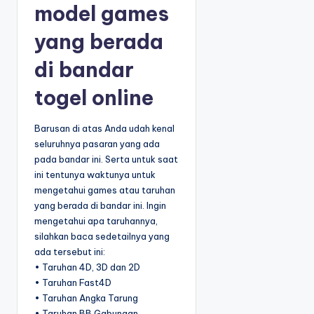
model games
yang berada
di bandar
togel online
Barusan di atas Anda udah kenal
seluruhnya pasaran yang ada
pada bandar ini. Serta untuk saat
ini tentunya waktunya untuk
mengetahui games atau taruhan
yang berada di bandar ini. Ingin
mengetahui apa taruhannya,
silahkan baca sedetailnya yang
ada tersebut ini:
• Taruhan 4D, 3D dan 2D
• Taruhan Fast4D
• Taruhan Angka Tarung
• Taruhan BB Gabungan