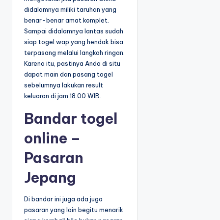
didalamnya miliki taruhan yang
benar-benar amat komplet.
Sampai didalamnya lantas sudah
siap togel wap yang hendak bisa
terpasang melalui langkah ringan.
Karena itu, pastinya Anda di situ
dapat main dan pasang togel
sebelumnya lakukan result
keluaran di jam 18.00 WIB.
Bandar togel
online –
Pasaran
Jepang
Di bandar ini juga ada juga
pasaran yang lain begitu menarik