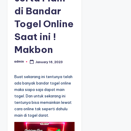
m
di Bandar
P
r
Togel Online
e
d
Saat ini !
i
k
Makbon
s
i
admin
January 16, 2023
P
T
o
s
o
t
Buat sekarang ini tentunya telah
e
g
d
ada banyak bandar togel online
e
b
y
maka siapa saja dapat main
l
togel. Dan untuk sekarang ini
O
tentunya bisa memainkan lewat
n
cara online tak seperti dahulu
l
main di togel darat.
i
n