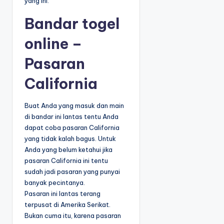
yang ini.
Bandar togel
online –
Pasaran
California
Buat Anda yang masuk dan main
di bandar ini lantas tentu Anda
dapat coba pasaran California
yang tidak kalah bagus. Untuk
Anda yang belum ketahui jika
pasaran California ini tentu
sudah jadi pasaran yang punyai
banyak pecintanya.
Pasaran ini lantas terang
terpusat di Amerika Serikat.
Bukan cuma itu, karena pasaran