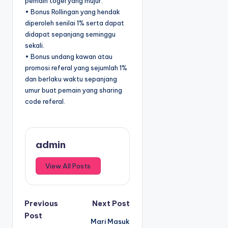
pemain togel yang mujur.
• Bonus Rollingan yang hendak
diperoleh senilai 1% serta dapat
didapat sepanjang seminggu
sekali.
• Bonus undang kawan atau
promosi referal yang sejumlah 1%
dan berlaku waktu sepanjang
umur buat pemain yang sharing
code referal.
admin
View All Posts
P
Previous
Next Post
Post
Mari Masuk
o