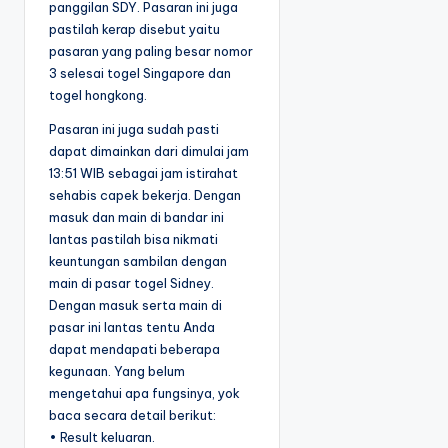
panggilan SDY. Pasaran ini juga
pastilah kerap disebut yaitu
pasaran yang paling besar nomor
3 selesai togel Singapore dan
togel hongkong.
Pasaran ini juga sudah pasti
dapat dimainkan dari dimulai jam
13:51 WIB sebagai jam istirahat
sehabis capek bekerja. Dengan
masuk dan main di bandar ini
lantas pastilah bisa nikmati
keuntungan sambilan dengan
main di pasar togel Sidney.
Dengan masuk serta main di
pasar ini lantas tentu Anda
dapat mendapati beberapa
kegunaan. Yang belum
mengetahui apa fungsinya, yok
baca secara detail berikut:
• Result keluaran.