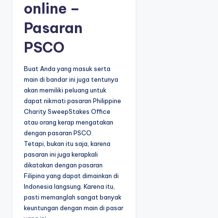
online –
Pasaran
PSCO
Buat Anda yang masuk serta
main di bandar ini juga tentunya
akan memiliki peluang untuk
dapat nikmati pasaran Philippine
Charity SweepStakes Office
atau orang kerap mengatakan
dengan pasaran PSCO.
Tetapi, bukan itu saja, karena
pasaran ini juga kerapkali
dikatakan dengan pasaran
Filipina yang dapat dimainkan di
Indonesia langsung. Karena itu,
pasti memanglah sangat banyak
keuntungan dengan main di pasar