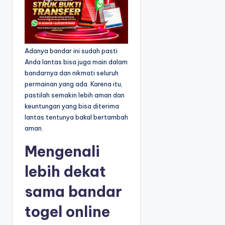
e
Adanya bandar ini sudah pasti
Anda lantas bisa juga main dalam
bandarnya dan nikmati seluruh
permainan yang ada. Karena itu,
pastilah semakin lebih aman dan
keuntungan yang bisa diterima
lantas tentunya bakal bertambah
aman.
Mengenali
lebih dekat
sama bandar
togel online