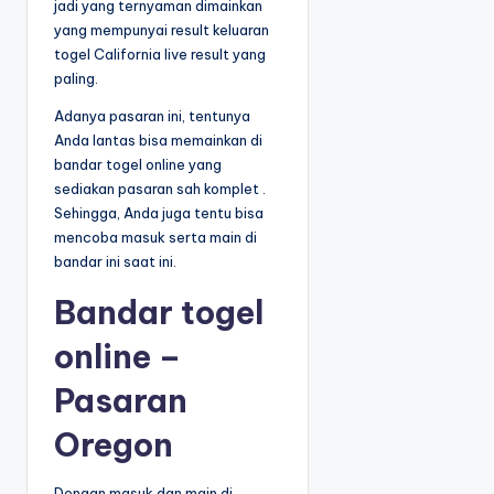
jadi yang ternyaman dimainkan
yang mempunyai result keluaran
togel California live result yang
paling.
Adanya pasaran ini, tentunya
Anda lantas bisa memainkan di
bandar togel online yang
sediakan pasaran sah komplet .
Sehingga, Anda juga tentu bisa
mencoba masuk serta main di
bandar ini saat ini.
Bandar togel
online –
Pasaran
Oregon
Dengan masuk dan main di