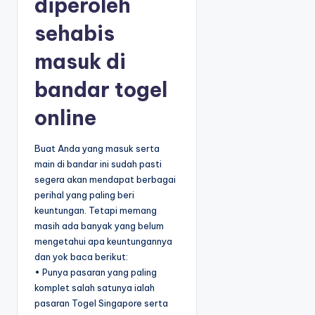
diperoleh
sehabis
masuk di
bandar togel
online
Buat Anda yang masuk serta
main di bandar ini sudah pasti
segera akan mendapat berbagai
perihal yang paling beri
keuntungan. Tetapi memang
masih ada banyak yang belum
mengetahui apa keuntungannya
dan yok baca berikut:
• Punya pasaran yang paling
komplet salah satunya ialah
pasaran Togel Singapore serta