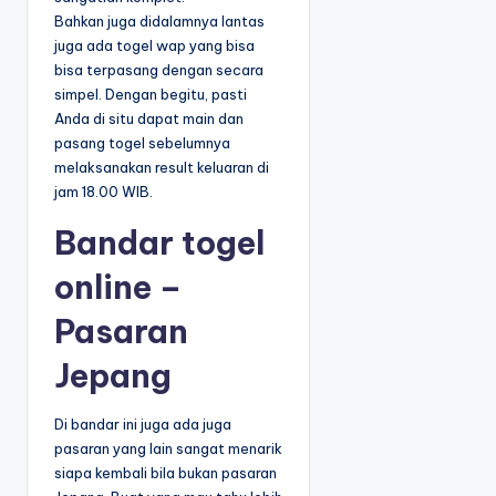
Bahkan juga didalamnya lantas
juga ada togel wap yang bisa
bisa terpasang dengan secara
simpel. Dengan begitu, pasti
Anda di situ dapat main dan
pasang togel sebelumnya
melaksanakan result keluaran di
jam 18.00 WIB.
Bandar togel
online –
Pasaran
Jepang
Di bandar ini juga ada juga
pasaran yang lain sangat menarik
siapa kembali bila bukan pasaran