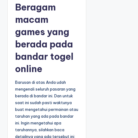
Beragam
macam
games yang
berada pada
bandar togel
online
Barusan di atas Anda udah
mengenali seluruh pasaran yang
berada di bandar ini. Dan untuk
saat ini sudah pasti waktunya
buat mengetahui permainan atau
taruhan yang ada pada bandar
ini. Ingin mengetahui apa
taruhannya, silahkan baca
detailnya yang ada tersebut ini: