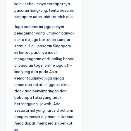
kalau sebelumnya terdapatnya
pasaran hongkong, tentu pasaran
singapore udah lahir terlebih dulu.
Juga pasaran ini juga punyai
penggemar yang lumayan banyak
serta itu juga bertahan sampai
saat ini. Lalu pasaran Singapore
ini lantas pastinya masih
menggenggam andil paling besar
di pasaran togel online juga off-
line yang ada pada Asia.
Pemantauannya juga dijaga
aman dan ketat hingga ini akan
tidak ada penyimpangan dari
beberapa faksi yang tidak
bertanggung-jawab. Ada
sesuatu hal yang harus dipahami
dengan masuk di pasar ini karena
Anda dapat memperoleh berikut
ini: