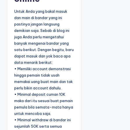
Untuk Anda yang bakal masuk
dan main di bandar yang ini
pastinya jangan langsung
demikian saja. Sebab di blog ini
juga Anda perlu mengetahui
banyak mengenai bandar yang
satu berikut. Dengan begitu, baru
dapat masuk dan yok baca apa
data menarik berikut:
• Memiliki account demonstrasi
hingga pemain tidak usah
memakai uang buat main dan tak
perlu bikin account dahulu.
• Minimal deposit cuman 10K
maka dari itu sesuai buat pemain
pemula bila semata-mata hanya
untuk mencoba saja.
• Minimal withdraw di bandar ini
sejumlah 50K serta semua