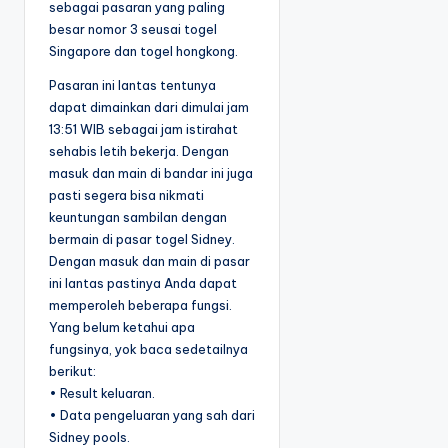
sebagai pasaran yang paling
besar nomor 3 seusai togel
Singapore dan togel hongkong.
Pasaran ini lantas tentunya
dapat dimainkan dari dimulai jam
13:51 WIB sebagai jam istirahat
sehabis letih bekerja. Dengan
masuk dan main di bandar ini juga
pasti segera bisa nikmati
keuntungan sambilan dengan
bermain di pasar togel Sidney.
Dengan masuk dan main di pasar
ini lantas pastinya Anda dapat
memperoleh beberapa fungsi.
Yang belum ketahui apa
fungsinya, yok baca sedetailnya
berikut:
• Result keluaran.
• Data pengeluaran yang sah dari
Sidney pools.