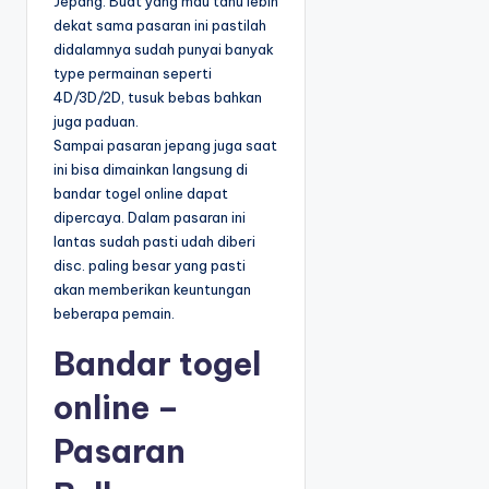
Jepang. Buat yang mau tahu lebih
dekat sama pasaran ini pastilah
didalamnya sudah punyai banyak
type permainan seperti
4D/3D/2D, tusuk bebas bahkan
juga paduan.
Sampai pasaran jepang juga saat
ini bisa dimainkan langsung di
bandar togel online dapat
dipercaya. Dalam pasaran ini
lantas sudah pasti udah diberi
disc. paling besar yang pasti
akan memberikan keuntungan
beberapa pemain.
Bandar togel
online –
Pasaran