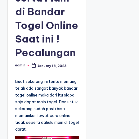
m
di Bandar
P
r
Togel Online
e
d
Saat ini !
i
k
Pecalungan
s
i
admin
January 16, 2023
P
T
o
s
o
t
Buat sekarang ini tentu memang
e
g
d
telah ada sangat banyak bandar
e
b
y
togel online maka dari itu siapa
l
saja dapat main togel. Dan untuk
O
sekarang sudah pasti bisa
n
memainkan lewat cara online
l
tidak seperti dahulu main di togel
i
darat.
n