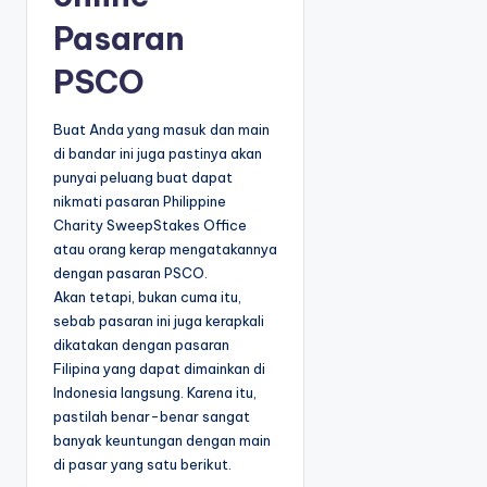
Pasaran
PSCO
Buat Anda yang masuk dan main
di bandar ini juga pastinya akan
punyai peluang buat dapat
nikmati pasaran Philippine
Charity SweepStakes Office
atau orang kerap mengatakannya
dengan pasaran PSCO.
Akan tetapi, bukan cuma itu,
sebab pasaran ini juga kerapkali
dikatakan dengan pasaran
Filipina yang dapat dimainkan di
Indonesia langsung. Karena itu,
pastilah benar-benar sangat
banyak keuntungan dengan main
di pasar yang satu berikut.