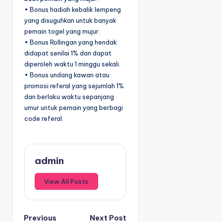
• Bonus hadiah kebalik lempeng
yang disuguhkan untuk banyak
pemain togel yang mujur.
• Bonus Rollingan yang hendak
didapat senilai 1% dan dapat
diperoleh waktu 1 minggu sekali.
• Bonus undang kawan atau
promosi referal yang sejumlah 1%
dan berlaku waktu sepanjang
umur untuk pemain yang berbagi
code referal.
admin
View All Posts
P
Previous
Next Post