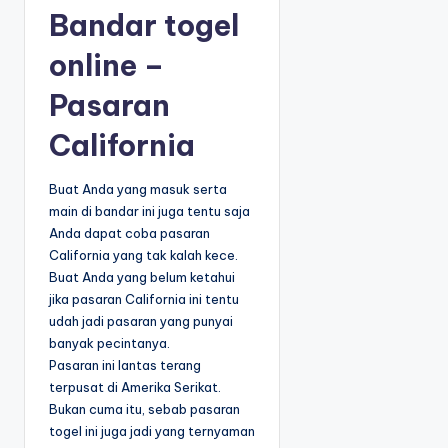
Bandar togel
online –
Pasaran
California
Buat Anda yang masuk serta
main di bandar ini juga tentu saja
Anda dapat coba pasaran
California yang tak kalah kece.
Buat Anda yang belum ketahui
jika pasaran California ini tentu
udah jadi pasaran yang punyai
banyak pecintanya.
Pasaran ini lantas terang
terpusat di Amerika Serikat.
Bukan cuma itu, sebab pasaran
togel ini juga jadi yang ternyaman