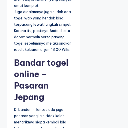
amat komplet.
Juga didalamnya juga sudah ada
togel wap yang hendak bisa
terpasang lewat langkah simpel.
Karena itu, pastinya Anda di situ
dapat bermain serta pasang
togel sebelumnya melaksanakan
result keluaran di jam 18.00 WIB.
Bandar togel
online –
Pasaran
Jepang
Di bandar ini lantas ada juga
pasaran yang lain tidak kalah
menariknya siapa kembali bila