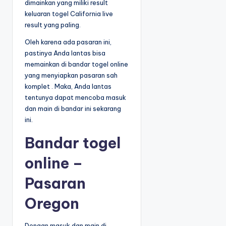
dimainkan yang miliki result
keluaran togel California live
result yang paling.
Oleh karena ada pasaran ini,
pastinya Anda lantas bisa
memainkan di bandar togel online
yang menyiapkan pasaran sah
komplet . Maka, Anda lantas
tentunya dapat mencoba masuk
dan main di bandar ini sekarang
ini.
Bandar togel
online –
Pasaran
Oregon
Dengan masuk dan main di