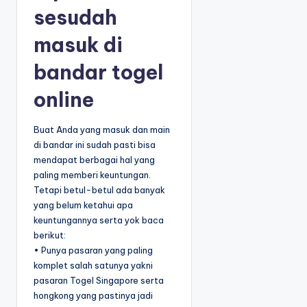
sesudah
masuk di
bandar togel
online
Buat Anda yang masuk dan main
di bandar ini sudah pasti bisa
mendapat berbagai hal yang
paling memberi keuntungan.
Tetapi betul-betul ada banyak
yang belum ketahui apa
keuntungannya serta yok baca
berikut:
• Punya pasaran yang paling
komplet salah satunya yakni
pasaran Togel Singapore serta
hongkong yang pastinya jadi