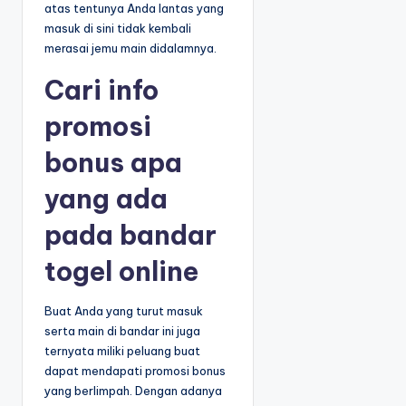
atas tentunya Anda lantas yang
masuk di sini tidak kembali
merasai jemu main didalamnya.
Cari info
promosi
bonus apa
yang ada
pada bandar
togel online
Buat Anda yang turut masuk
serta main di bandar ini juga
ternyata miliki peluang buat
dapat mendapati promosi bonus
yang berlimpah. Dengan adanya