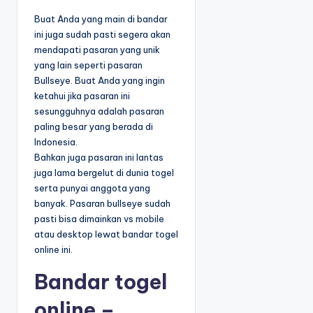
Buat Anda yang main di bandar
ini juga sudah pasti segera akan
mendapati pasaran yang unik
yang lain seperti pasaran
Bullseye. Buat Anda yang ingin
ketahui jika pasaran ini
sesungguhnya adalah pasaran
paling besar yang berada di
Indonesia.
Bahkan juga pasaran ini lantas
juga lama bergelut di dunia togel
serta punyai anggota yang
banyak. Pasaran bullseye sudah
pasti bisa dimainkan vs mobile
atau desktop lewat bandar togel
online ini.
Bandar togel
online –