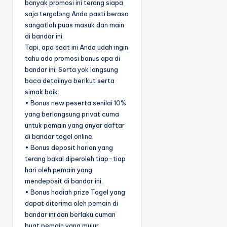
banyak promosi ini terang siapa
saja tergolong Anda pasti berasa
sangatlah puas masuk dan main
di bandar ini.
Tapi, apa saat ini Anda udah ingin
tahu ada promosi bonus apa di
bandar ini. Serta yok langsung
baca detailnya berikut serta
simak baik:
• Bonus new peserta senilai 10%
yang berlangsung privat cuma
untuk pemain yang anyar daftar
di bandar togel online.
• Bonus deposit harian yang
terang bakal diperoleh tiap-tiap
hari oleh pemain yang
mendeposit di bandar ini.
• Bonus hadiah prize Togel yang
dapat diterima oleh pemain di
bandar ini dan berlaku cuman
buat pemain yang mujur.