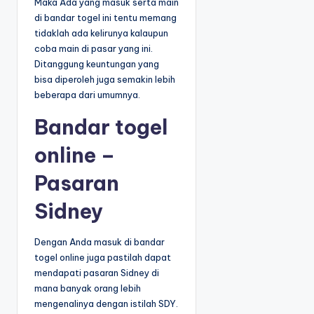
Maka Ada yang masuk serta main
di bandar togel ini tentu memang
tidaklah ada kelirunya kalaupun
coba main di pasar yang ini.
Ditanggung keuntungan yang
bisa diperoleh juga semakin lebih
beberapa dari umumnya.
Bandar togel
online –
Pasaran
Sidney
Dengan Anda masuk di bandar
togel online juga pastilah dapat
mendapati pasaran Sidney di
mana banyak orang lebih
mengenalinya dengan istilah SDY.