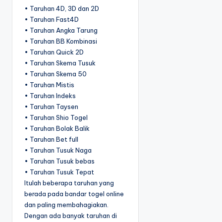
• Taruhan 4D, 3D dan 2D
• Taruhan Fast4D
• Taruhan Angka Tarung
• Taruhan BB Kombinasi
• Taruhan Quick 2D
• Taruhan Skema Tusuk
• Taruhan Skema 50
• Taruhan Mistis
• Taruhan Indeks
• Taruhan Taysen
• Taruhan Shio Togel
• Taruhan Bolak Balik
• Taruhan Bet full
• Taruhan Tusuk Naga
• Taruhan Tusuk bebas
• Taruhan Tusuk Tepat
Itulah beberapa taruhan yang
berada pada bandar togel online
dan paling membahagiakan.
Dengan ada banyak taruhan di