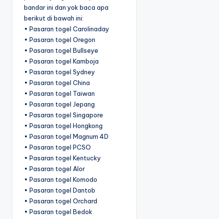
bandar ini dan yok baca apa
berikut di bawah ini:
• Pasaran togel Carolinaday
• Pasaran togel Oregon
• Pasaran togel Bullseye
• Pasaran togel Kamboja
• Pasaran togel Sydney
• Pasaran togel China
• Pasaran togel Taiwan
• Pasaran togel Jepang
• Pasaran togel Singapore
• Pasaran togel Hongkong
• Pasaran togel Magnum 4D
• Pasaran togel PCSO
• Pasaran togel Kentucky
• Pasaran togel Alor
• Pasaran togel Komodo
• Pasaran togel Dantob
• Pasaran togel Orchard
• Pasaran togel Bedok