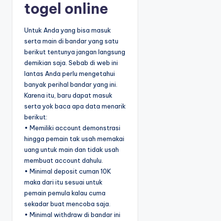
togel online
Untuk Anda yang bisa masuk
serta main di bandar yang satu
berikut tentunya jangan langsung
demikian saja. Sebab di web ini
lantas Anda perlu mengetahui
banyak perihal bandar yang ini.
Karena itu, baru dapat masuk
serta yok baca apa data menarik
berikut:
• Memiliki account demonstrasi
hingga pemain tak usah memakai
uang untuk main dan tidak usah
membuat account dahulu.
• Minimal deposit cuman 10K
maka dari itu sesuai untuk
pemain pemula kalau cuma
sekadar buat mencoba saja.
• Minimal withdraw di bandar ini