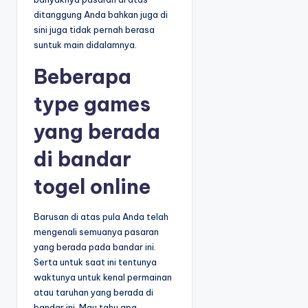
ditanggung Anda bahkan juga di
sini juga tidak pernah berasa
suntuk main didalamnya.
Beberapa
type games
yang berada
di bandar
togel online
Barusan di atas pula Anda telah
mengenali semuanya pasaran
yang berada pada bandar ini.
Serta untuk saat ini tentunya
waktunya untuk kenal permainan
atau taruhan yang berada di
bandar ini. Mau tahu apa