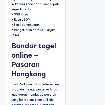
ini karena Anda dapat mendapati
seperti berikut:
• SGP Prize
• Result SGP
• Hasil pengeluaran
• Pengeluaran data SGP di jam
17.40.
Bandar togel
online –
Pasaran
Hongkong
Saat Anda memutus untuk masuk
di bandar ini juga pastinya Anda
juga dapat mendapati pasaran
yang lebih ciamik kembali ialah
pasaran Hongkong. Siapa saja