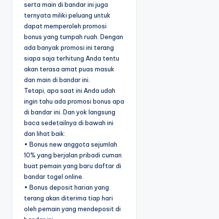
serta main di bandar ini juga
ternyata miliki peluang untuk
dapat memperoleh promosi
bonus yang tumpah ruah. Dengan
ada banyak promosi ini terang
siapa saja terhitung Anda tentu
akan terasa amat puas masuk
dan main di bandar ini.
Tetapi, apa saat ini Anda udah
ingin tahu ada promosi bonus apa
di bandar ini. Dan yok langsung
baca sedetailnya di bawah ini
dan lihat baik:
• Bonus new anggota sejumlah
10% yang berjalan pribadi cuman
buat pemain yang baru daftar di
bandar togel online.
• Bonus deposit harian yang
terang akan diterima tiap hari
oleh pemain yang mendeposit di