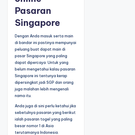
Pasaran
Singapore
Dengan Anda masuk serta main
di bandar ini pastinya mempunyai
peluang buat dapat main di
pasar Singapore yang paling
dapat dipercaya. Untuk yang
belum mengetahui kalau pasaran
Singapore ini tentunya kerap
dipersingkat jadi SGP dan orang
juga malahan lebih mengenali
nama itu.
Anda juga di sini perlu ketahui jika
sebetulnya pasaran yang berikut
ialah pasaran togel yang paling
besar nomor 1 di Asia
terutamanya Indonesia.