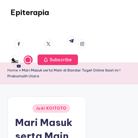
S
k
Epiterapia
i
R
p
a
facebook.co
twitter.co
instagram.co
t
t.me
h
m
m
m
o
a
c
s
youtube.co
o
i
m
Subscribe
n
a
t
Home
»
Mari Masuk serta Main di Bandar Togel Online Saat ini !
S
e
Prabumulih Utara
u
n
k
t
s
e
s
Judi KOITOTO
Posted in
d
Mari Masuk
a
l
serta Main
a