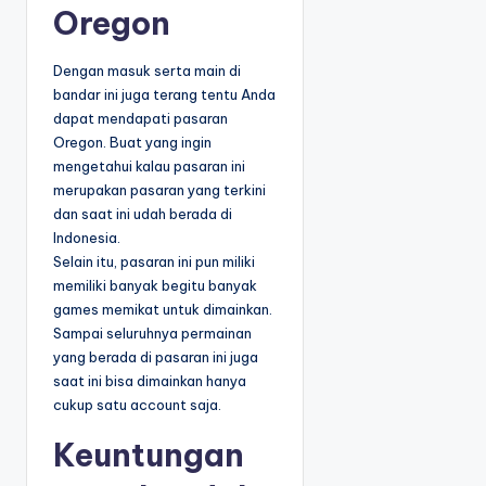
Oregon
Dengan masuk serta main di
bandar ini juga terang tentu Anda
dapat mendapati pasaran
Oregon. Buat yang ingin
mengetahui kalau pasaran ini
merupakan pasaran yang terkini
dan saat ini udah berada di
Indonesia.
Selain itu, pasaran ini pun miliki
memiliki banyak begitu banyak
games memikat untuk dimainkan.
Sampai seluruhnya permainan
yang berada di pasaran ini juga
saat ini bisa dimainkan hanya
cukup satu account saja.
Keuntungan