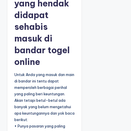
yang hendak
didapat
sehabis
masuk di
bandar togel
online
Untuk Anda yang masuk dan main
di bandar ini tentu dapat
memperoleh berbagai perihal
yang paling beri keuntungan.
Akan tetapi betul-betul ada
banyak yang belum mengetahui
apa keuntungannya dan yok baca
berikut:
• Punya pasaran yang paling