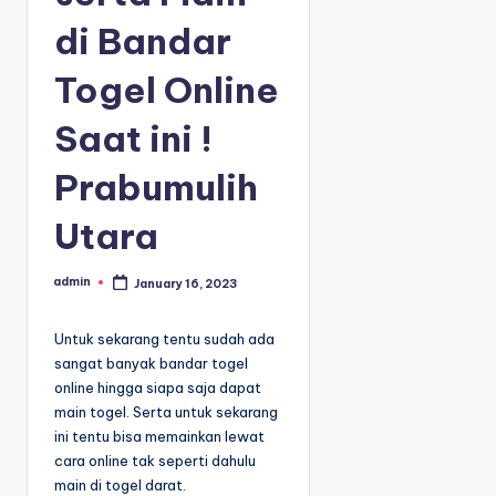
m
di Bandar
P
r
Togel Online
e
d
Saat ini !
i
k
Prabumulih
s
i
Utara
T
o
admin
January 16, 2023
P
g
o
s
e
t
Untuk sekarang tentu sudah ada
e
l
d
sangat banyak bandar togel
b
O
y
online hingga siapa saja dapat
n
main togel. Serta untuk sekarang
l
ini tentu bisa memainkan lewat
i
cara online tak seperti dahulu
n
main di togel darat.