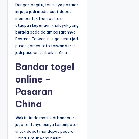
Dengan begitu, tentunya pasaran
ini juga jadi media buat dapat
membentuk transportasi
ataupun keperluan khalayak yang
berada pada dalam pasarannya.
Pasaran Taiwan ini juga tentu jadi
pusat games toto taiwan serta
jadi pasaran terbaik di Asia.
Bandar togel
online –
Pasaran
China
Waktu Anda masuk di bandar ini
juga tentunya punya kesempatan
untuk dapat mendapat pasaran
China. Untuk yang belum