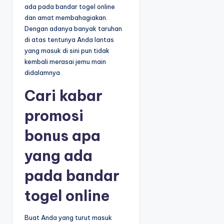
ada pada bandar togel online
dan amat membahagiakan.
Dengan adanya banyak taruhan
di atas tentunya Anda lantas
yang masuk di sini pun tidak
kembali merasai jemu main
didalamnya.
Cari kabar
promosi
bonus apa
yang ada
pada bandar
togel online
Buat Anda yang turut masuk