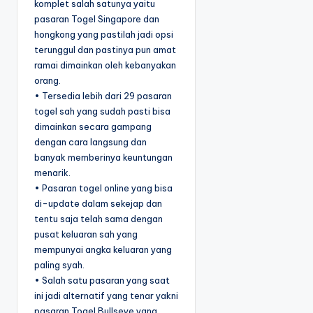
komplet salah satunya yaitu
pasaran Togel Singapore dan
hongkong yang pastilah jadi opsi
terunggul dan pastinya pun amat
ramai dimainkan oleh kebanyakan
orang.
• Tersedia lebih dari 29 pasaran
togel sah yang sudah pasti bisa
dimainkan secara gampang
dengan cara langsung dan
banyak memberinya keuntungan
menarik.
• Pasaran togel online yang bisa
di-update dalam sekejap dan
tentu saja telah sama dengan
pusat keluaran sah yang
mempunyai angka keluaran yang
paling syah.
• Salah satu pasaran yang saat
ini jadi alternatif yang tenar yakni
pasaran Togel Bullseye yang