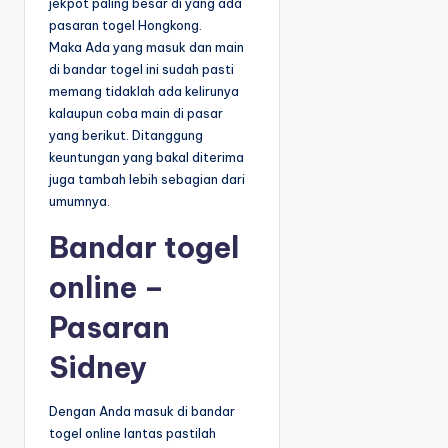
jekpot paling besar di yang ada
pasaran togel Hongkong.
Maka Ada yang masuk dan main
di bandar togel ini sudah pasti
memang tidaklah ada kelirunya
kalaupun coba main di pasar
yang berikut. Ditanggung
keuntungan yang bakal diterima
juga tambah lebih sebagian dari
umumnya.
Bandar togel
online –
Pasaran
Sidney
Dengan Anda masuk di bandar
togel online lantas pastilah