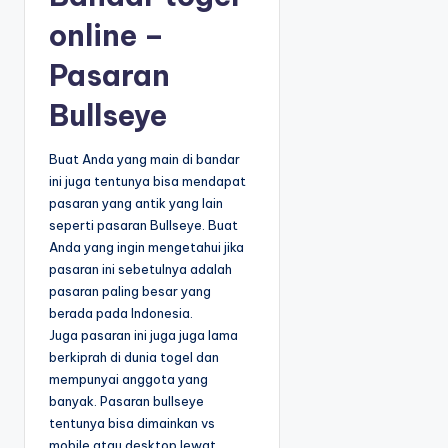
online –
Pasaran
Bullseye
Buat Anda yang main di bandar
ini juga tentunya bisa mendapat
pasaran yang antik yang lain
seperti pasaran Bullseye. Buat
Anda yang ingin mengetahui jika
pasaran ini sebetulnya adalah
pasaran paling besar yang
berada pada Indonesia.
Juga pasaran ini juga juga lama
berkiprah di dunia togel dan
mempunyai anggota yang
banyak. Pasaran bullseye
tentunya bisa dimainkan vs
mobile atau desktop lewat