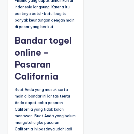
Filipina yang dapat dimainkan di
Indonesia langsung. Karena itu,
pastinya betul-betul begitu
banyak keuntungan dengan main
di pasar yang berikut.
Bandar togel
online –
Pasaran
California
Buat Anda yang masuk serta
main di bandar ini lantas tentu
Anda dapat coba pasaran
California yang tidak kalah
menawan. Buat Anda yang belum
mengetahui jika pasaran
California ini pastinya udah jadi