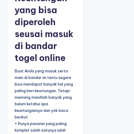
yang bisa
diperoleh
seusai masuk
di bandar
togel online
Buat Anda yang masuk serta
main di bandar ini tentu segera
bisa mendapat banyak hal yang
paling beri keuntungan. Tetapi
memang masihlah banyak yang
belum ketahui apa
keuntungannya dan yok baca
berikut:
• Punya pasaran yang paling
komplet salah satunya ialah