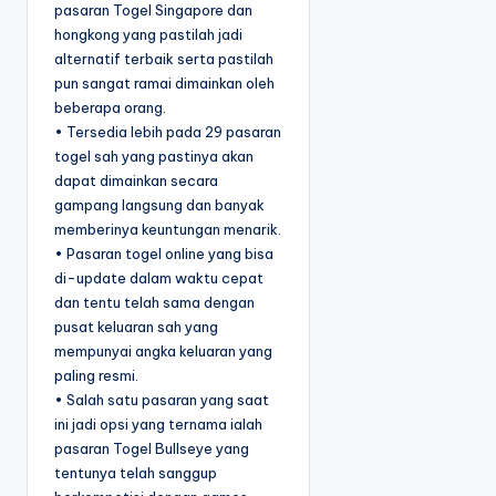
pasaran Togel Singapore dan
hongkong yang pastilah jadi
alternatif terbaik serta pastilah
pun sangat ramai dimainkan oleh
beberapa orang.
• Tersedia lebih pada 29 pasaran
togel sah yang pastinya akan
dapat dimainkan secara
gampang langsung dan banyak
memberinya keuntungan menarik.
• Pasaran togel online yang bisa
di-update dalam waktu cepat
dan tentu telah sama dengan
pusat keluaran sah yang
mempunyai angka keluaran yang
paling resmi.
• Salah satu pasaran yang saat
ini jadi opsi yang ternama ialah
pasaran Togel Bullseye yang
tentunya telah sanggup