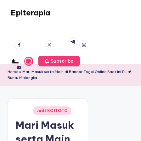
S
k
Epiterapia
i
R
p
a
facebook.co
twitter.co
instagram.co
t
t.me
h
m
m
m
o
a
c
s
youtube.co
o
i
m
Subscribe
n
a
t
Home
»
Mari Masuk serta Main di Bandar Togel Online Saat ini Pula!
S
e
Buntu Malangka
u
n
k
t
s
e
s
Judi KOITOTO
Posted in
d
Mari Masuk
a
l
serta Main
a