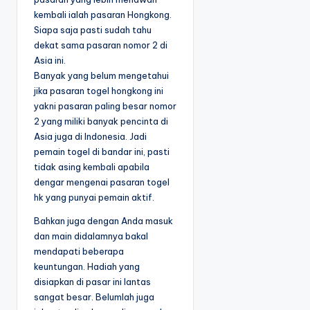
kembali ialah pasaran Hongkong.
Siapa saja pasti sudah tahu
dekat sama pasaran nomor 2 di
Asia ini.
Banyak yang belum mengetahui
jika pasaran togel hongkong ini
yakni pasaran paling besar nomor
2 yang miliki banyak pencinta di
Asia juga di Indonesia. Jadi
pemain togel di bandar ini, pasti
tidak asing kembali apabila
dengar mengenai pasaran togel
hk yang punyai pemain aktif.
Bahkan juga dengan Anda masuk
dan main didalamnya bakal
mendapati beberapa
keuntungan. Hadiah yang
disiapkan di pasar ini lantas
sangat besar. Belumlah juga