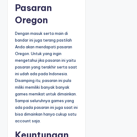
Pasaran
Oregon
Dengan masuk serta main di
bandar ini juga terang pastilah
Anda akan mendapati pasaran
Oregon. Untuk yang ingin
mengetahui jika pasaran ini yaitu
pasaran yang terakhir serta saat
ini udah ada pada Indonesia.
Disamping itu, pasaran ini pula
miliki memiliki banyak banyak
games memikat untuk dimainkan.
Sampai seluruhnya games yang
ada pada pasaran ini juga saat ini
bisa dimainkan hanya cukup satu
account saja.
Keuntungan