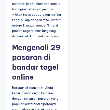
memberi jalan keluar dari semua
halangan beberapa pemain.
• Akan terus dapat layani daftar
togel cukup dengan rata-rata di
antara 1 hingga sampai 3 menit
proses segera akan langsung
dipakai untuk banyak permainan.
Mengenali 29
pasaran di
bandar togel
online
Barusan di atas pasti Anda
kemungkinan cuma kenalan
dengan sejumlah pasaran yang
popular serta bisa dipercaya
saja. Tetapi, ini kali akan segera