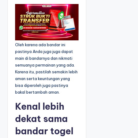
e
Oleh karena ada bandar ini
pastinya Anda juga juga dapat
main di bandarnya dan nikmati
semuanya permainan yang ada.
Karena itu, pastilah semakin lebih
aman serta keuntungan yang
bisa diperoleh juga pastinya
bakal bertambah aman.
Kenal lebih
dekat sama
bandar togel