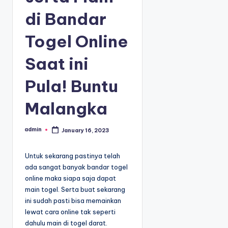
m
di Bandar
P
r
Togel Online
e
d
Saat ini
i
k
Pula! Buntu
s
i
Malangka
T
o
admin
January 16, 2023
P
g
o
s
e
t
Untuk sekarang pastinya telah
e
l
d
ada sangat banyak bandar togel
b
O
y
online maka siapa saja dapat
n
main togel. Serta buat sekarang
l
ini sudah pasti bisa memainkan
i
lewat cara online tak seperti
n
dahulu main di togel darat.