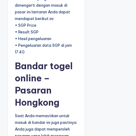
dimengerti dengan masuk di
pasar ini lantaran Anda dapat
mendapat berikut ini:
• SGP Prize
• Result SGP
• Hasil pengeluaran
• Pengeluaran data SGP di jam
17.40.
Bandar togel
online –
Pasaran
Hongkong
Saat Anda memastikan untuk
masuk di bandar ini juga pastinya
Anda juga dapat memperoleh
pasaran yang lebih menawan