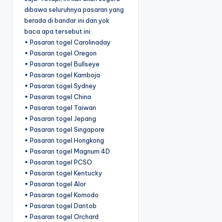
dibawa seluruhnya pasaran yang
berada di bandar ini dan yok
baca apa tersebut ini:
• Pasaran togel Carolinaday
• Pasaran togel Oregon
• Pasaran togel Bullseye
• Pasaran togel Kamboja
• Pasaran togel Sydney
• Pasaran togel China
• Pasaran togel Taiwan
• Pasaran togel Jepang
• Pasaran togel Singapore
• Pasaran togel Hongkong
• Pasaran togel Magnum 4D
• Pasaran togel PCSO
• Pasaran togel Kentucky
• Pasaran togel Alor
• Pasaran togel Komodo
• Pasaran togel Dantob
• Pasaran togel Orchard