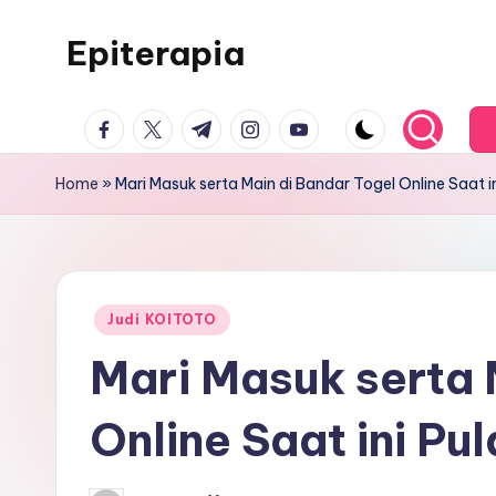
Epiterapia
Skip
to
Rahasia
content
facebook.com
twitter.com
t.me
instagram.com
youtube.com
Sukses
dalam
Home
»
Mari Masuk serta Main di Bandar Togel Online Saat i
Prediksi
Togel
Online
Posted
Judi KOITOTO
in
Mari Masuk serta 
Online Saat ini Pu