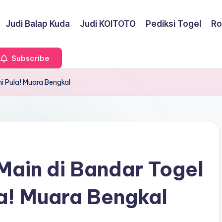
Judi Balap Kuda
Judi KOITOTO
Pediksi Togel
Ro
Subscribe
ni Pula! Muara Bengkal
Main di Bandar Togel
la! Muara Bengkal