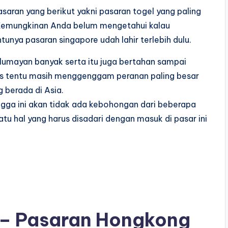
pasaran yang berikut yakni pasaran togel yang paling
. Kemungkinan Anda belum mengetahui kalau
unya pasaran singapore udah lahir terlebih dulu.
 lumayan banyak serta itu juga bertahan sampai
ntas tentu masih menggenggam peranan paling besar
g berada di Asia.
gga ini akan tidak ada kebohongan dari beberapa
tu hal yang harus disadari dengan masuk di pasar ini
e – Pasaran Hongkong