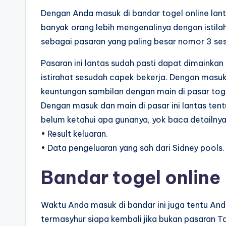
Dengan Anda masuk di bandar togel online lan
banyak orang lebih mengenalinya dengan istilah
sebagai pasaran yang paling besar nomor 3 se
Pasaran ini lantas sudah pasti dapat dimainkan
istirahat sesudah capek bekerja. Dengan masuk s
keuntungan sambilan dengan main di pasar toge
Dengan masuk dan main di pasar ini lantas te
belum ketahui apa gunanya, yok baca detailnya
• Result keluaran.
• Data pengeluaran yang sah dari Sidney pools.
Bandar togel online
Waktu Anda masuk di bandar ini juga tentu And
termasyhur siapa kembali jika bukan pasaran T