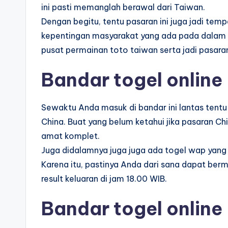
ini pasti memanglah berawal dari Taiwan.
Dengan begitu, tentu pasaran ini juga jadi te
kepentingan masyarakat yang ada pada dalam pa
pusat permainan toto taiwan serta jadi pasaran
Bandar togel online
Sewaktu Anda masuk di bandar ini lantas ten
China. Buat yang belum ketahui jika pasaran Ch
amat komplet.
Juga didalamnya juga juga ada togel wap yang
Karena itu, pastinya Anda dari sana dapat ber
result keluaran di jam 18.00 WIB.
Bandar togel online