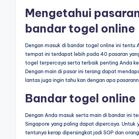
Mengetahui pasaran
bandar togel online
Dengan masuk di bandar togel online ini tentu 
tempat ini terdapat lebih pada 40 pasaran yan
togel terpercaya serta terbaik penting Anda ken
Dengan main di pasar ini terang dapat mendap
lantas juga ingin tahu kan dengan apa pasarann
Bandar togel online
Dengan Anda masuk serta main di bandar ini ten
Singapore yang paling dapat dipercaya. Untuk y
tentunya kerap dipersingkat jadi SGP dan orang