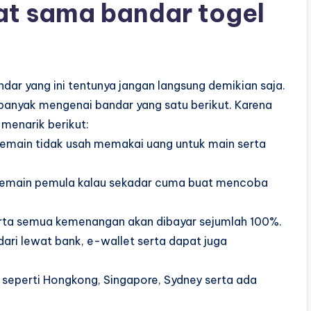
at sama bandar togel
ar yang ini tentunya jangan langsung demikian saja.
i banyak mengenai bandar yang satu berikut. Karena
 menarik berikut:
pemain tidak usah memakai uang untuk main serta
 pemain pemula kalau sekadar cuma buat mencoba
serta semua kemenangan akan dibayar sejumlah 100%.
ari lewat bank, e-wallet serta dapat juga
a seperti Hongkong, Singapore, Sydney serta ada