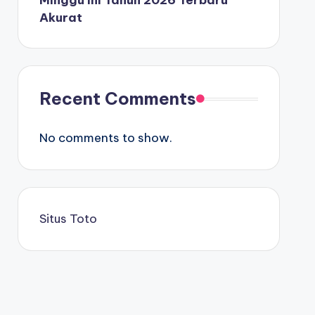
Minggu Ini Tahun 2026 Terbaru
Akurat
Recent Comments
No comments to show.
Situs Toto