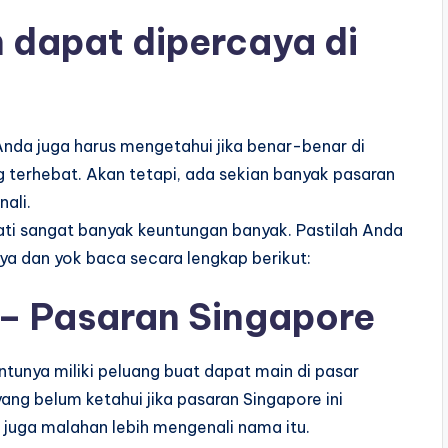
 dapat dipercaya di
Anda juga harus mengetahui jika benar-benar di
g terhebat. Akan tetapi, ada sekian banyak pasaran
ali.
ati sangat banyak keuntungan banyak. Pastilah Anda
ya dan yok baca secara lengkap berikut:
 – Pasaran Singapore
tunya miliki peluang buat dapat main di pasar
ang belum ketahui jika pasaran Singapore ini
 juga malahan lebih mengenali nama itu.