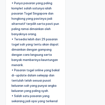
• Punya pasaran yang paling
komplet salah satunya ialah
pasaran Togel Singapore dan
hongkong yang pastinya jadi
alternatif terpilih serta pasti pun
paling ramai dimainkan oleh
banyaknya orang.
• Tersedia lebih dari 29 pasaran
togel sah yang tentu akan dapat
dimainkan dengan gampang
dengan cara langsung serta
banyak memberinya keuntungan
menarik.
• Pasaran togel online yang bakal
di-update dalam sekejap dan
tentulah telah sesuai pusat
keluaran sah yang punyai angka
keluaran yang paling syah.
• Salah satu pasaran yang
sekarang jadi opsi yang terkenal