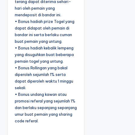
terang dapat diterima sehari-
hari oleh pemain yang
mendeposit di bandar ini.
• Bonus hadiah prize Togel yang
dapat didapat oleh pemain di
bandar ini serta berlaku cuman
buat pemain yang untung.
• Bonus hadiah kebalik lempeng
yang disuguhkan buat beberapa
pemain togel yang untung.
• Bonus Rollingan yang bakal
diperoleh sejumlah 1% serta
dapat diperoleh waktu 1 minggu
sekali.
• Bonus undang kawan atau
promosi referal yang sejumlah 1%
dan berlaku sepanjang sepanjang
umur buat pemain yang sharing
code referal.