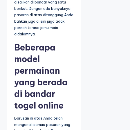
disajikan di bandar yang satu
berikut. Dengan ada banyaknya
pasaran di atas ditanggung Anda
bahkan juga di sini juga tidak
pernah terasa jemu main
didalamnya.
Beberapa
model
permainan
yang berada
di bandar
togel online
Barusan di atas Anda telah
mengenali semua pasaran yang