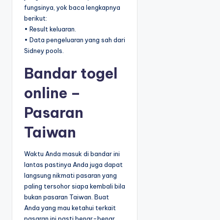
fungsinya, yok baca lengkapnya
berikut:
• Result keluaran.
• Data pengeluaran yang sah dari
Sidney pools.
Bandar togel
online –
Pasaran
Taiwan
Waktu Anda masuk di bandar ini
lantas pastinya Anda juga dapat
langsung nikmati pasaran yang
paling tersohor siapa kembali bila
bukan pasaran Taiwan. Buat
Anda yang mau ketahui terkait
pasaran ini pasti benar-benar