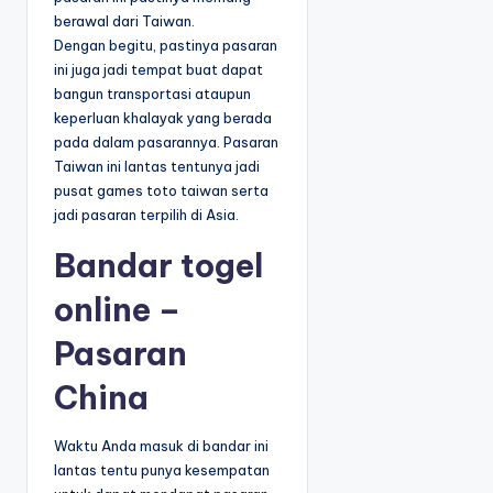
berawal dari Taiwan.
Dengan begitu, pastinya pasaran
ini juga jadi tempat buat dapat
bangun transportasi ataupun
keperluan khalayak yang berada
pada dalam pasarannya. Pasaran
Taiwan ini lantas tentunya jadi
pusat games toto taiwan serta
jadi pasaran terpilih di Asia.
Bandar togel
online –
Pasaran
China
Waktu Anda masuk di bandar ini
lantas tentu punya kesempatan