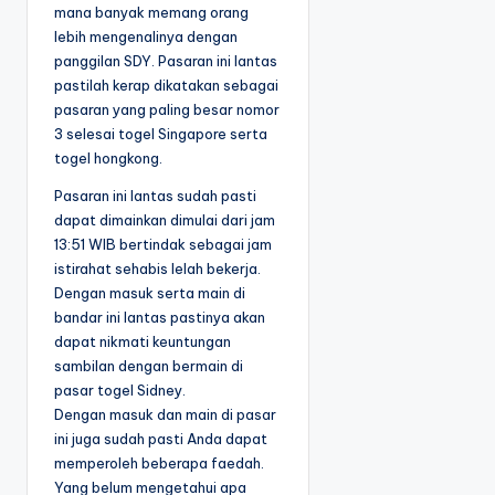
mana banyak memang orang
lebih mengenalinya dengan
panggilan SDY. Pasaran ini lantas
pastilah kerap dikatakan sebagai
pasaran yang paling besar nomor
3 selesai togel Singapore serta
togel hongkong.
Pasaran ini lantas sudah pasti
dapat dimainkan dimulai dari jam
13:51 WIB bertindak sebagai jam
istirahat sehabis lelah bekerja.
Dengan masuk serta main di
bandar ini lantas pastinya akan
dapat nikmati keuntungan
sambilan dengan bermain di
pasar togel Sidney.
Dengan masuk dan main di pasar
ini juga sudah pasti Anda dapat
memperoleh beberapa faedah.
Yang belum mengetahui apa