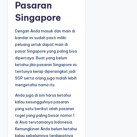
Pasaran
Singapore
Dengan Anda masuk dan main di
bandar ini sudah pasti miliki
peluang untuk dapat main di
pasar Singapore yang paling bisa
dipercaya. Buat yang belum
ketahui jika pasaran Singapore ini
tentunya kerap dipersingkat jadi
SGP serta orang juga malah lebih
mengetahui nama itu.
Anda juga di sini harus ketahui
kalau sesungguhnya pasaran
yang satu berikut ialah pasaran
togel yang paling besar nomor 1
di Asia terutamanya Indonesia.
Kemungkinan Anda belum ketahui
kalau sebelumnya terdapatnya