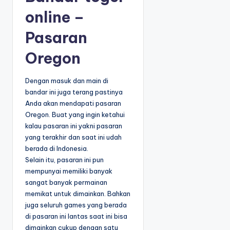
online –
Pasaran
Oregon
Dengan masuk dan main di
bandar ini juga terang pastinya
Anda akan mendapati pasaran
Oregon. Buat yang ingin ketahui
kalau pasaran ini yakni pasaran
yang terakhir dan saat ini udah
berada di Indonesia.
Selain itu, pasaran ini pun
mempunyai memiliki banyak
sangat banyak permainan
memikat untuk dimainkan. Bahkan
juga seluruh games yang berada
di pasaran ini lantas saat ini bisa
dimainkan cukup dengan satu