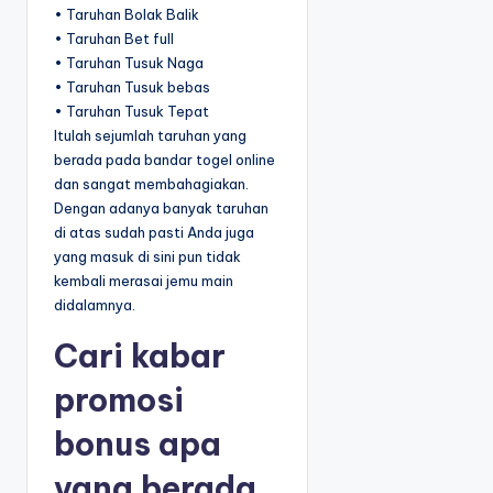
• Taruhan Bolak Balik
• Taruhan Bet full
• Taruhan Tusuk Naga
• Taruhan Tusuk bebas
• Taruhan Tusuk Tepat
Itulah sejumlah taruhan yang
berada pada bandar togel online
dan sangat membahagiakan.
Dengan adanya banyak taruhan
di atas sudah pasti Anda juga
yang masuk di sini pun tidak
kembali merasai jemu main
didalamnya.
Cari kabar
promosi
bonus apa
yang berada