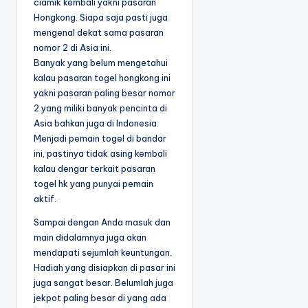
ciamik kembali yakni pasaran
Hongkong. Siapa saja pasti juga
mengenal dekat sama pasaran
nomor 2 di Asia ini.
Banyak yang belum mengetahui
kalau pasaran togel hongkong ini
yakni pasaran paling besar nomor
2 yang miliki banyak pencinta di
Asia bahkan juga di Indonesia.
Menjadi pemain togel di bandar
ini, pastinya tidak asing kembali
kalau dengar terkait pasaran
togel hk yang punyai pemain
aktif.
Sampai dengan Anda masuk dan
main didalamnya juga akan
mendapati sejumlah keuntungan.
Hadiah yang disiapkan di pasar ini
juga sangat besar. Belumlah juga
jekpot paling besar di yang ada