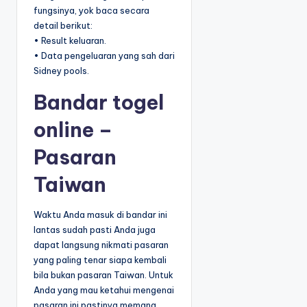
fungsinya, yok baca secara
detail berikut:
• Result keluaran.
• Data pengeluaran yang sah dari
Sidney pools.
Bandar togel
online –
Pasaran
Taiwan
Waktu Anda masuk di bandar ini
lantas sudah pasti Anda juga
dapat langsung nikmati pasaran
yang paling tenar siapa kembali
bila bukan pasaran Taiwan. Untuk
Anda yang mau ketahui mengenai
pasaran ini pastinya memang