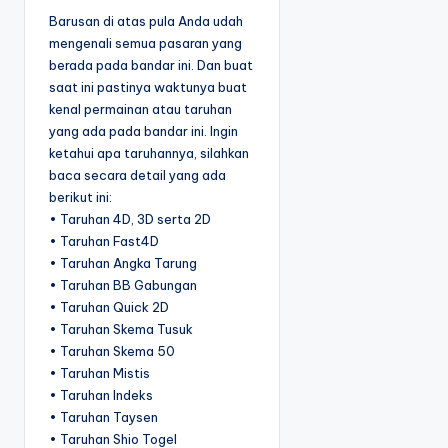
Barusan di atas pula Anda udah
mengenali semua pasaran yang
berada pada bandar ini. Dan buat
saat ini pastinya waktunya buat
kenal permainan atau taruhan
yang ada pada bandar ini. Ingin
ketahui apa taruhannya, silahkan
baca secara detail yang ada
berikut ini:
• Taruhan 4D, 3D serta 2D
• Taruhan Fast4D
• Taruhan Angka Tarung
• Taruhan BB Gabungan
• Taruhan Quick 2D
• Taruhan Skema Tusuk
• Taruhan Skema 50
• Taruhan Mistis
• Taruhan Indeks
• Taruhan Taysen
• Taruhan Shio Togel