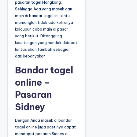
pasaran togel Hongkong.
Sehingga Ada yang masuk dan
main di bandar togel ini tentu
memanglah tidak ada kelirunya
kalaupun coba main di pasar
yang berikut. Ditanggung
keuntungan yang hendak didapat
lantas akan tambah sebagian
dari kebanyakan.
Bandar togel
online –
Pasaran
Sidney
Dengan Anda masuk di bandar
togel online juga pastinya dapat
mendapat pasaran Sidney di