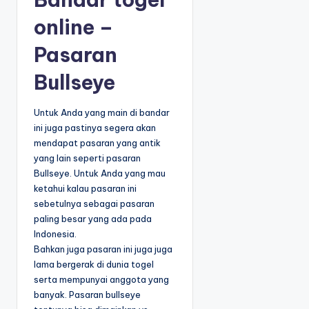
online –
Pasaran
Bullseye
Untuk Anda yang main di bandar
ini juga pastinya segera akan
mendapat pasaran yang antik
yang lain seperti pasaran
Bullseye. Untuk Anda yang mau
ketahui kalau pasaran ini
sebetulnya sebagai pasaran
paling besar yang ada pada
Indonesia.
Bahkan juga pasaran ini juga juga
lama bergerak di dunia togel
serta mempunyai anggota yang
banyak. Pasaran bullseye