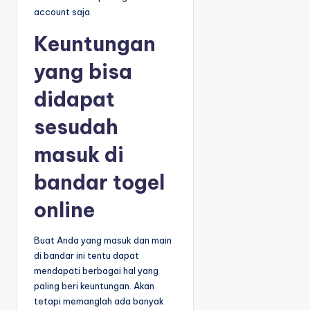
account saja.
Keuntungan
yang bisa
didapat
sesudah
masuk di
bandar togel
online
Buat Anda yang masuk dan main
di bandar ini tentu dapat
mendapati berbagai hal yang
paling beri keuntungan. Akan
tetapi memanglah ada banyak