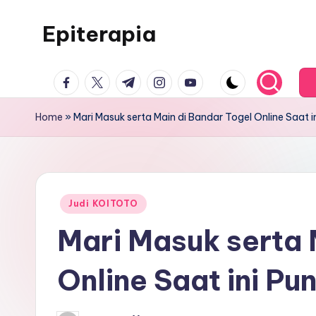
Epiterapia
Skip
to
Rahasia
content
facebook.com
twitter.com
t.me
instagram.com
youtube.com
Sukses
dalam
Home
»
Mari Masuk serta Main di Bandar Togel Online Saat i
Prediksi
Togel
Online
Posted
Judi KOITOTO
in
Mari Masuk serta 
Online Saat ini Pu