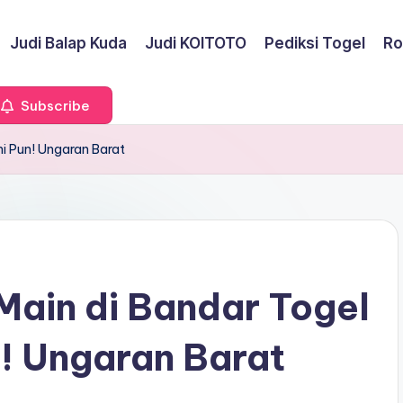
Judi Balap Kuda
Judi KOITOTO
Pediksi Togel
Ro
Subscribe
ni Pun! Ungaran Barat
Main di Bandar Togel
n! Ungaran Barat