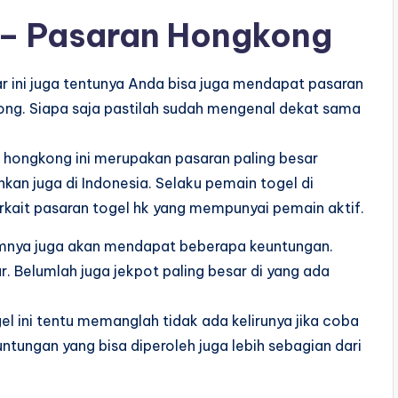
e – Pasaran Hongkong
 ini juga tentunya Anda bisa juga mendapat pasaran
ong. Siapa saja pastilah sudah mengenal dekat sama
 hongkong ini merupakan pasaran paling besar
hkan juga di Indonesia. Selaku pemain togel di
terkait pasaran togel hk yang mempunyai pemain aktif.
mnya juga akan mendapat beberapa keuntungan.
ar. Belumlah juga jekpot paling besar di yang ada
l ini tentu memanglah tidak ada kelirunya jika coba
untungan yang bisa diperoleh juga lebih sebagian dari