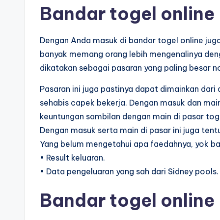
Bandar togel online
Dengan Anda masuk di bandar togel online jug
banyak memang orang lebih mengenalinya denga
dikatakan sebagai pasaran yang paling besar n
Pasaran ini juga pastinya dapat dimainkan dari 
sehabis capek bekerja. Dengan masuk dan main d
keuntungan sambilan dengan main di pasar toge
Dengan masuk serta main di pasar ini juga te
Yang belum mengetahui apa faedahnya, yok bac
• Result keluaran.
• Data pengeluaran yang sah dari Sidney pools.
Bandar togel online