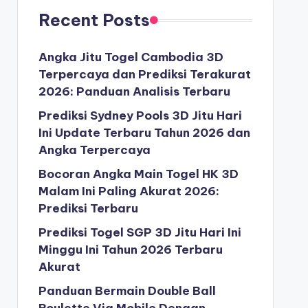
Recent Posts
Angka Jitu Togel Cambodia 3D
Terpercaya dan Prediksi Terakurat
2026: Panduan Analisis Terbaru
Prediksi Sydney Pools 3D Jitu Hari
Ini Update Terbaru Tahun 2026 dan
Angka Terpercaya
Bocoran Angka Main Togel HK 3D
Malam Ini Paling Akurat 2026:
Prediksi Terbaru
Prediksi Togel SGP 3D Jitu Hari Ini
Minggu Ini Tahun 2026 Terbaru
Akurat
Panduan Bermain Double Ball