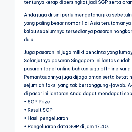
tentunya kerap dipersingkat jadi SGP serta ora
Anda juga di sini perlu mengetahui jika sebetu
yang paling besar nomor 1 di Asia terutamany
kalau sebelumnya tersedianya pasaran hongkong
dulu.
Juga pasaran ini juga miliki pencinta yang luma
Selanjutnya pasaran Singapore ini lantas suda
pasaran togel online bahkan juga off-line yang
Pemantauannya juga dijaga aman serta ketat ma
sejumlah faksi yang tak bertanggung-jawab. A
di pasar ini lantaran Anda dapat mendapati se
• SGP Prize
• Result SGP
• Hasil pengeluaran
• Pengeluaran data SGP di jam 17.40.