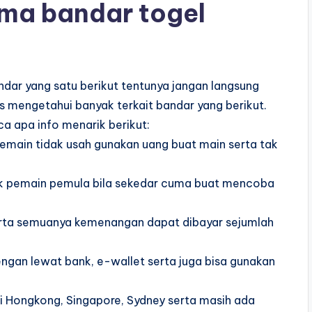
ama bandar togel
dar yang satu berikut tentunya jangan langsung
us mengetahui banyak terkait bandar yang berikut.
a apa info menarik berikut:
pemain tidak usah gunakan uang buat main serta tak
uk pemain pemula bila sekedar cuma buat mencoba
 serta semuanya kemenangan dapat dibayar sejumlah
ngan lewat bank, e-wallet serta juga bisa gunakan
ti Hongkong, Singapore, Sydney serta masih ada