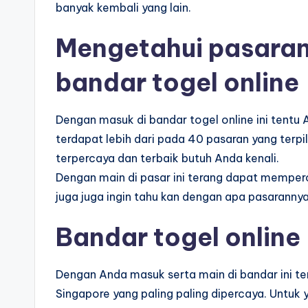
banyak kembali yang lain.
Mengetahui pasaran
bandar togel online
Dengan masuk di bandar togel online ini tentu 
terdapat lebih dari pada 40 pasaran yang terpil
terpercaya dan terbaik butuh Anda kenali.
Dengan main di pasar ini terang dapat memper
juga juga ingin tahu kan dengan apa pasaranny
Bandar togel online
Dengan Anda masuk serta main di bandar ini ten
Singapore yang paling paling dipercaya. Untuk 