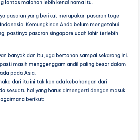
ng lantas malahan lebih kenal nama itu.
lnya pasaran yang berikut merupakan pasaran togel
a Indonesia. Kemungkinan Anda belum mengetahui
, pastinya pasaran singapore udah lahir terlebih
yan banyak dan itu juga bertahan sampai sekarang ini.
h pasti masih menggenggam andil paling besar dalam
 ada pada Asia.
ka dari itu ini tak kan ada kebohongan dari
da sesuatu hal yang harus dimengerti dengan masuk
bagaimana berikut: