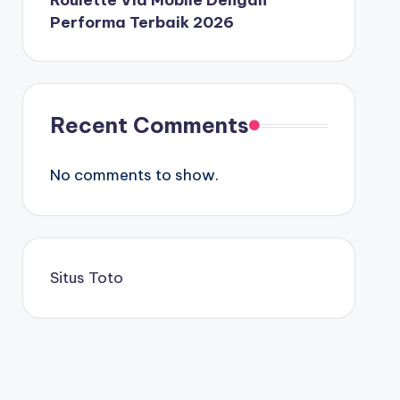
Roulette Via Mobile Dengan
Performa Terbaik 2026
Recent Comments
No comments to show.
Situs Toto