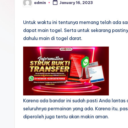
admin
January 16, 2023
Posted
by
Untuk waktu ini tentunya memang telah ada san
dapat main togel. Serta untuk sekarang pastiny
dahulu main di togel darat.
Karena ada bandar ini sudah pasti Anda lantas
seluruhnya permainan yang ada. Karena itu, pa
diperoleh juga tentu akan makin aman.