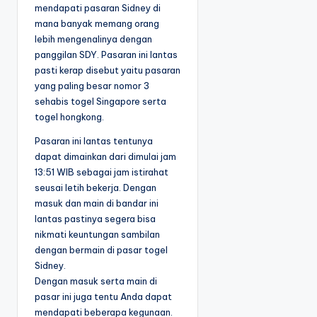
mendapati pasaran Sidney di
mana banyak memang orang
lebih mengenalinya dengan
panggilan SDY. Pasaran ini lantas
pasti kerap disebut yaitu pasaran
yang paling besar nomor 3
sehabis togel Singapore serta
togel hongkong.
Pasaran ini lantas tentunya
dapat dimainkan dari dimulai jam
13:51 WIB sebagai jam istirahat
seusai letih bekerja. Dengan
masuk dan main di bandar ini
lantas pastinya segera bisa
nikmati keuntungan sambilan
dengan bermain di pasar togel
Sidney.
Dengan masuk serta main di
pasar ini juga tentu Anda dapat
mendapati beberapa kegunaan.