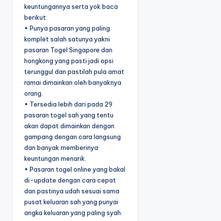
keuntungannya serta yok baca
berikut:
• Punya pasaran yang paling
komplet salah satunya yakni
pasaran Togel Singapore dan
hongkong yang pasti jadi opsi
terunggul dan pastilah pula amat
ramai dimainkan oleh banyaknya
orang.
• Tersedia lebih dari pada 29
pasaran togel sah yang tentu
akan dapat dimainkan dengan
gampang dengan cara langsung
dan banyak memberinya
keuntungan menarik.
• Pasaran togel online yang bakal
di-update dengan cara cepat
dan pastinya udah sesuai sama
pusat keluaran sah yang punyai
angka keluaran yang paling syah.