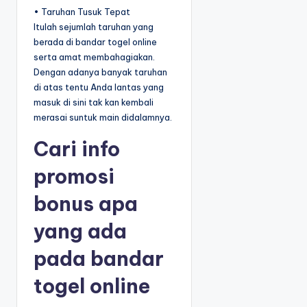
• Taruhan Tusuk Tepat
Itulah sejumlah taruhan yang
berada di bandar togel online
serta amat membahagiakan.
Dengan adanya banyak taruhan
di atas tentu Anda lantas yang
masuk di sini tak kan kembali
merasai suntuk main didalamnya.
Cari info
promosi
bonus apa
yang ada
pada bandar
togel online