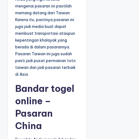
mengenai pasaran ini pastilah
memang datang dari Taiwan.
Karena itu, pastinya pasaran ini
juga jadi media buat dapat
membuat transportasi ataupun
kepentingan khalayak yang
berada di dalam pasarannya.
Pasaran Taiwan ini juga sudah
pasti jadi pusat permainan toto
taiwan dan jadi pasaran terbaik
di Asia.
Bandar togel
online –
Pasaran
China