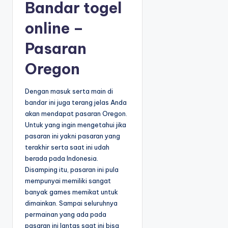
Bandar togel
online –
Pasaran
Oregon
Dengan masuk serta main di
bandar ini juga terang jelas Anda
akan mendapat pasaran Oregon.
Untuk yang ingin mengetahui jika
pasaran ini yakni pasaran yang
terakhir serta saat ini udah
berada pada Indonesia.
Disamping itu, pasaran ini pula
mempunyai memiliki sangat
banyak games memikat untuk
dimainkan. Sampai seluruhnya
permainan yang ada pada
pasaran ini lantas saat ini bisa