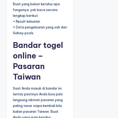
Buat yang belum ketahui apa
fungsinya, yok baca secara
lengkap berikut:
• Result keluaran.
• Data pengeluaran yang sah dari
Sidney pools.
Bandar togel
online –
Pasaran
Taiwan
Saat Anda masuk di bandar ini
lantas pastinya Anda bisa pula
langsung nikmati pasaran yang
paling tenar siapa kembali bila
bukan pasaran Taiwan. Buat
Anda yang ingin ketahui