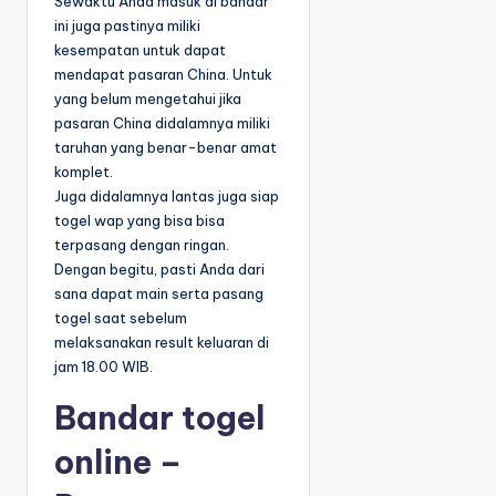
Sewaktu Anda masuk di bandar
ini juga pastinya miliki
kesempatan untuk dapat
mendapat pasaran China. Untuk
yang belum mengetahui jika
pasaran China didalamnya miliki
taruhan yang benar-benar amat
komplet.
Juga didalamnya lantas juga siap
togel wap yang bisa bisa
terpasang dengan ringan.
Dengan begitu, pasti Anda dari
sana dapat main serta pasang
togel saat sebelum
melaksanakan result keluaran di
jam 18.00 WIB.
Bandar togel
online –