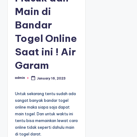
m
Main di
P
r
Bandar
e
d
Togel Online
i
k
Saat ini ! Air
s
i
Garam
T
o
admin
January 16, 2023
P
g
o
s
e
t
Untuk sekarang tentu sudah ada
e
l
d
sangat banyak bandar togel
b
O
y
online maka siapa saja dapat
n
main togel. Dan untuk waktu ini
l
tentu bisa memainkan lewat cara
i
online tidak seperti dahulu main
n
di togel darat.