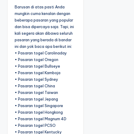
Barusan di atas pasti Anda
mungkin cuma kenalan dengan
beberapa pasaran yang popular
dan bisa dipercaya saja. Tapi, ini
kali segera akan dibawa seluruh
pasaran yang berada di bandar
ini dan yok baca apa berikut ini:
• Pasaran togel Carolinaday
• Pasaran togel Oregon
• Pasaran togel Bullseye
• Pasaran togel Kamboja
• Pasaran togel Sydney
• Pasaran togel China
• Pasaran togel Taiwan
• Pasaran togel Jepang
• Pasaran togel Singapore
• Pasaran togel Hongkong
• Pasaran togel Magnum 4D
• Pasaran togel PCSO
• Pasaran togel Kentucky