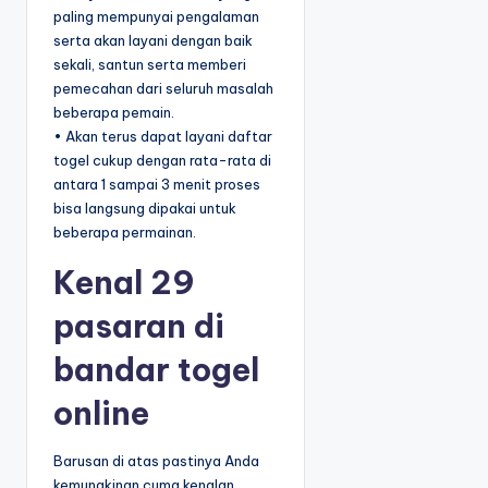
paling mempunyai pengalaman
serta akan layani dengan baik
sekali, santun serta memberi
pemecahan dari seluruh masalah
beberapa pemain.
• Akan terus dapat layani daftar
togel cukup dengan rata-rata di
antara 1 sampai 3 menit proses
bisa langsung dipakai untuk
beberapa permainan.
Kenal 29
pasaran di
bandar togel
online
Barusan di atas pastinya Anda
kemungkinan cuma kenalan