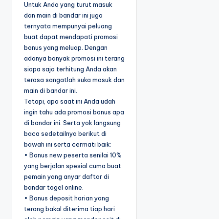
Untuk Anda yang turut masuk
dan main di bandar ini juga
ternyata mempunyai peluang
buat dapat mendapati promosi
bonus yang meluap. Dengan
adanya banyak promosi ini terang
siapa saja terhitung Anda akan
terasa sangatlah suka masuk dan
main di bandar ini.
Tetapi, apa saat ini Anda udah
ingin tahu ada promosi bonus apa
di bandar ini. Serta yok langsung
baca sedetailnya berikut di
bawah ini serta cermati baik:
• Bonus new peserta senilai 10%
yang berjalan spesial cuma buat
pemain yang anyar daftar di
bandar togel online.
• Bonus deposit harian yang
terang bakal diterima tiap hari