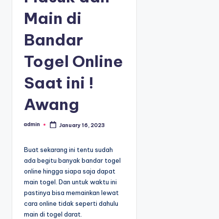
m
Main di
P
r
Bandar
e
d
Togel Online
i
k
Saat ini !
s
i
Awang
T
o
admin
January 16, 2023
P
g
o
s
e
t
Buat sekarang ini tentu sudah
e
l
d
ada begitu banyak bandar togel
b
O
y
online hingga siapa saja dapat
n
main togel. Dan untuk waktu ini
l
pastinya bisa memainkan lewat
i
cara online tidak seperti dahulu
n
main di togel darat.