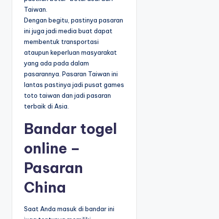
Taiwan.
Dengan begitu, pastinya pasaran
ini juga jadi media buat dapat
membentuk transportasi
ataupun keperluan masyarakat
yang ada pada dalam
pasarannya. Pasaran Taiwan ini
lantas pastinya jadi pusat games
toto taiwan dan jadi pasaran
terbaik di Asia.
Bandar togel
online –
Pasaran
China
Saat Anda masuk di bandar ini