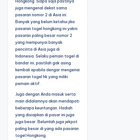
Hongkong. Siapa saja pastinya
juga mengenal dekat sama
pasaran nomor 2 di Asia ini.
Banyak yang belum ketahui jika
pasaran togel hongkong ini yakni
pasaran paling besar nomor 2
yang mempunyai banyak
pencinta di Asia juga di
Indonesia. Selaku pemain togel di
bandar ini, pastilah gak asing
kembali apabila dengar mengenai
pasaran togel hk yang miliki
pemain aktif.
Juga dengan Anda masuk serta
main didalamnya akan mendapati
beberapa keuntungan. Hadiah
yang disiapkan di pasar ini juga
juga besar. Belumlah juga jekpot
paling besar di yang ada pasaran
togel Hongkong.