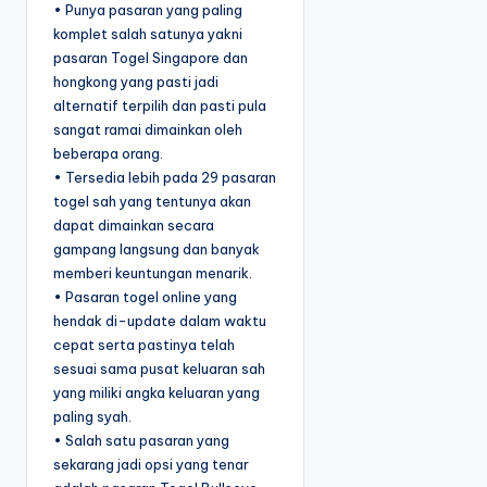
• Punya pasaran yang paling
komplet salah satunya yakni
pasaran Togel Singapore dan
hongkong yang pasti jadi
alternatif terpilih dan pasti pula
sangat ramai dimainkan oleh
beberapa orang.
• Tersedia lebih pada 29 pasaran
togel sah yang tentunya akan
dapat dimainkan secara
gampang langsung dan banyak
memberi keuntungan menarik.
• Pasaran togel online yang
hendak di-update dalam waktu
cepat serta pastinya telah
sesuai sama pusat keluaran sah
yang miliki angka keluaran yang
paling syah.
• Salah satu pasaran yang
sekarang jadi opsi yang tenar