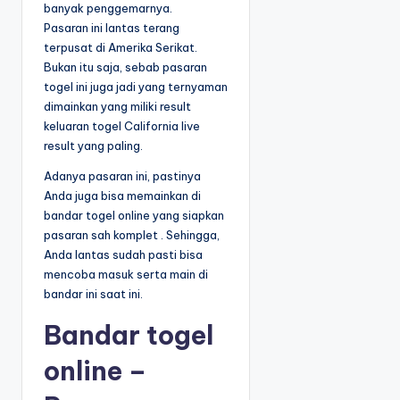
banyak penggemarnya.
Pasaran ini lantas terang
terpusat di Amerika Serikat.
Bukan itu saja, sebab pasaran
togel ini juga jadi yang ternyaman
dimainkan yang miliki result
keluaran togel California live
result yang paling.
Adanya pasaran ini, pastinya
Anda juga bisa memainkan di
bandar togel online yang siapkan
pasaran sah komplet . Sehingga,
Anda lantas sudah pasti bisa
mencoba masuk serta main di
bandar ini saat ini.
Bandar togel
online –