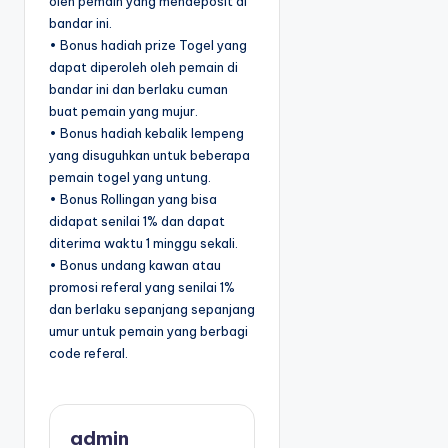
oleh pemain yang mendeposit di
bandar ini.
• Bonus hadiah prize Togel yang
dapat diperoleh oleh pemain di
bandar ini dan berlaku cuman
buat pemain yang mujur.
• Bonus hadiah kebalik lempeng
yang disuguhkan untuk beberapa
pemain togel yang untung.
• Bonus Rollingan yang bisa
didapat senilai 1% dan dapat
diterima waktu 1 minggu sekali.
• Bonus undang kawan atau
promosi referal yang senilai 1%
dan berlaku sepanjang sepanjang
umur untuk pemain yang berbagi
code referal.
admin