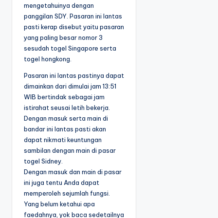
mengetahuinya dengan
panggilan SDY. Pasaran ini lantas
pasti kerap disebut yaitu pasaran
yang paling besar nomor 3
sesudah togel Singapore serta
togel hongkong.
Pasaran ini lantas pastinya dapat
dimainkan dari dimulai jam 13:51
WIB bertindak sebagai jam
istirahat seusai letih bekerja.
Dengan masuk serta main di
bandar ini lantas pasti akan
dapat nikmati keuntungan
sambilan dengan main di pasar
togel Sidney.
Dengan masuk dan main di pasar
ini juga tentu Anda dapat
memperoleh sejumlah fungsi.
Yang belum ketahui apa
faedahnya, yok baca sedetailnya