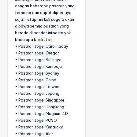
dengan beberapa pasaran yang
ternama dan dapat dipercaya
saja. Tetapi, ini kali segera akan
dibawa semua pasaran yang
berada di bandar ini serta yok
baca apa berikut ini:
• Pasaran togel Carolinaday
• Pasaran togel Oregon
• Pasaran togel Bullseye
• Pasaran togel Kamboja
• Pasaran togel Sydney
• Pasaran togel China
• Pasaran togel Taiwan
• Pasaran togel Jepang
• Pasaran togel Singapore
• Pasaran togel Hongkong
• Pasaran togel Magnum 4D
• Pasaran togel PCSO
• Pasaran togel Kentucky
• Pasaran togel Alor