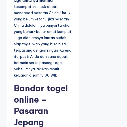
juga tentunya memiliki
kesempatan untuk dapat
mendapati pasaran China. Untuk
yang belum ketahui jika pasaran
China didalamnya punyai taruhan
yang benar-benar amat komplet.
Juga didalamnya lantas sudah
siap togel wap yang bisa bisa
terpasang dengan ringan. Karena
itu, pasti Anda dari sana dapat
bermain serta pasang togel
sebelumnya lakukan result
keluaran di jam 18.00 WIB.
Bandar togel
online –
Pasaran
Jepang