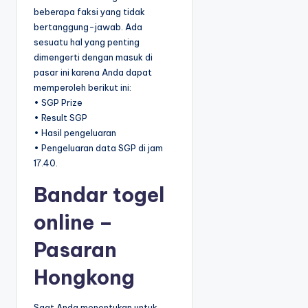
beberapa faksi yang tidak
bertanggung-jawab. Ada
sesuatu hal yang penting
dimengerti dengan masuk di
pasar ini karena Anda dapat
memperoleh berikut ini:
• SGP Prize
• Result SGP
• Hasil pengeluaran
• Pengeluaran data SGP di jam
17.40.
Bandar togel
online –
Pasaran
Hongkong
Saat Anda menentukan untuk