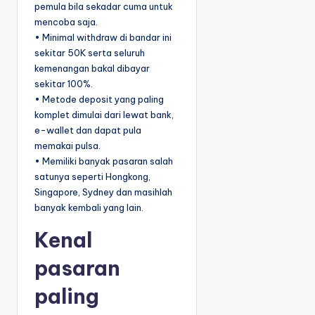
pemula bila sekadar cuma untuk
mencoba saja.
• Minimal withdraw di bandar ini
sekitar 50K serta seluruh
kemenangan bakal dibayar
sekitar 100%.
• Metode deposit yang paling
komplet dimulai dari lewat bank,
e-wallet dan dapat pula
memakai pulsa.
• Memiliki banyak pasaran salah
satunya seperti Hongkong,
Singapore, Sydney dan masihlah
banyak kembali yang lain.
Kenal
pasaran
paling