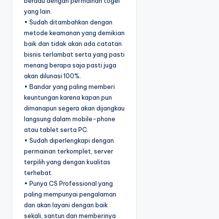
beradu dengan permainan togel
yang lain.
• Sudah ditambahkan dengan
metode keamanan yang demikian
baik dan tidak akan ada catatan
bisnis terlambat serta yang pasti
menang berapa saja pasti juga
akan dilunasi 100%.
• Bandar yang paling memberi
keuntungan karena kapan pun
dimanapun segera akan dijangkau
langsung dalam mobile-phone
atau tablet serta PC.
• Sudah diperlengkapi dengan
permainan terkomplet, server
terpilih yang dengan kualitas
terhebat.
• Punya CS Professional yang
paling mempunyai pengalaman
dan akan layani dengan baik
sekali, santun dan memberinya