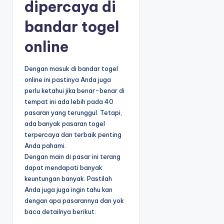
dipercaya di
bandar togel
online
Dengan masuk di bandar togel
online ini pastinya Anda juga
perlu ketahui jika benar-benar di
tempat ini ada lebih pada 40
pasaran yang terunggul. Tetapi,
ada banyak pasaran togel
terpercaya dan terbaik penting
Anda pahami.
Dengan main di pasar ini terang
dapat mendapati banyak
keuntungan banyak. Pastilah
Anda juga juga ingin tahu kan
dengan apa pasarannya dan yok
baca detailnya berikut: