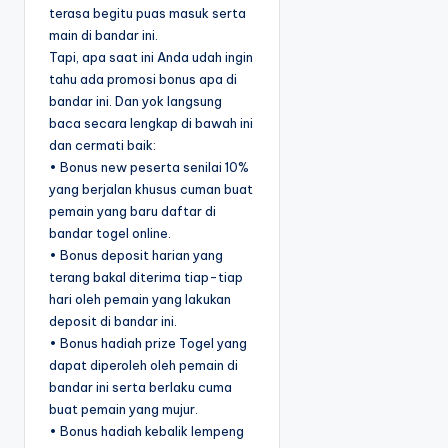
terasa begitu puas masuk serta
main di bandar ini.
Tapi, apa saat ini Anda udah ingin
tahu ada promosi bonus apa di
bandar ini. Dan yok langsung
baca secara lengkap di bawah ini
dan cermati baik:
• Bonus new peserta senilai 10%
yang berjalan khusus cuman buat
pemain yang baru daftar di
bandar togel online.
• Bonus deposit harian yang
terang bakal diterima tiap-tiap
hari oleh pemain yang lakukan
deposit di bandar ini.
• Bonus hadiah prize Togel yang
dapat diperoleh oleh pemain di
bandar ini serta berlaku cuma
buat pemain yang mujur.
• Bonus hadiah kebalik lempeng