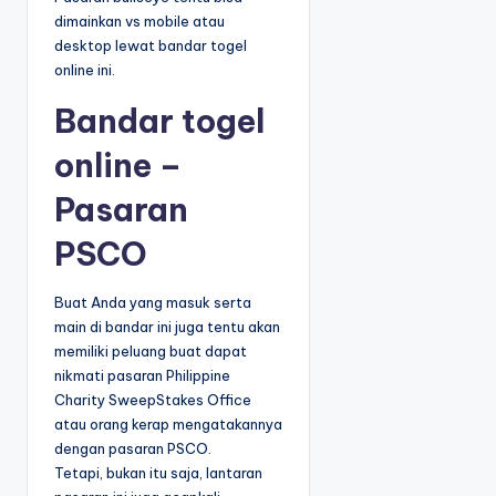
dimainkan vs mobile atau
desktop lewat bandar togel
online ini.
Bandar togel
online –
Pasaran
PSCO
Buat Anda yang masuk serta
main di bandar ini juga tentu akan
memiliki peluang buat dapat
nikmati pasaran Philippine
Charity SweepStakes Office
atau orang kerap mengatakannya
dengan pasaran PSCO.
Tetapi, bukan itu saja, lantaran