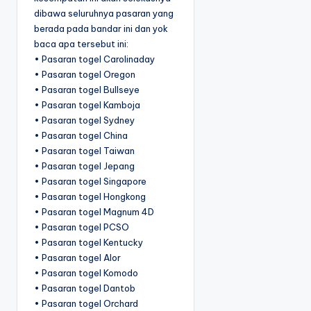
dibawa seluruhnya pasaran yang
berada pada bandar ini dan yok
baca apa tersebut ini:
• Pasaran togel Carolinaday
• Pasaran togel Oregon
• Pasaran togel Bullseye
• Pasaran togel Kamboja
• Pasaran togel Sydney
• Pasaran togel China
• Pasaran togel Taiwan
• Pasaran togel Jepang
• Pasaran togel Singapore
• Pasaran togel Hongkong
• Pasaran togel Magnum 4D
• Pasaran togel PCSO
• Pasaran togel Kentucky
• Pasaran togel Alor
• Pasaran togel Komodo
• Pasaran togel Dantob
• Pasaran togel Orchard