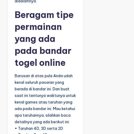
didalamnya.
Beragam tipe
permainan
yang ada
pada bandar
togel online
Barusan di atas pula Anda udah
kenal seluruh pasaran yang
berada di bandar ini. Dan buat
saat ini tentunya waktunya untuk
kenal games atau taruhan yang
ada pada bandar ini. Mau ketahui
apa taruhannya, silahkan baca
detailnya yang ada berikut ini:
• Taruhan 4D, 3D serta 2D