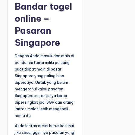
Bandar togel
online –
Pasaran
Singapore
Dengan Anda masuk dan main di
bandar ini tentu miliki peluang
buat dapat main di pasar
Singapore yang paling bisa
dipercaya. Untuk yang belum
mengetahui kalau pasaran
Singapore ini tentunya kerap
dipersingkat jadi SGP dan orang
lantas malah lebih mengenali
nama itu.
Anda lantas di sini harus ketahui
jika sesungguhnya pasaran yang