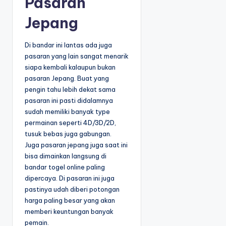
Pasaran
Jepang
Di bandar ini lantas ada juga
pasaran yang lain sangat menarik
siapa kembali kalaupun bukan
pasaran Jepang. Buat yang
pengin tahu lebih dekat sama
pasaran ini pasti didalamnya
sudah memiliki banyak type
permainan seperti 4D/3D/2D,
tusuk bebas juga gabungan.
Juga pasaran jepang juga saat ini
bisa dimainkan langsung di
bandar togel online paling
dipercaya. Di pasaran ini juga
pastinya udah diberi potongan
harga paling besar yang akan
memberi keuntungan banyak
pemain.