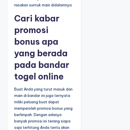
rasakan suntuk main didalamnya.
Cari kabar
promosi
bonus apa
yang berada
pada bandar
togel online
Buat Anda yang turut masuk dan
main di bandar ini juga ternyata
miliki peluang buat dapat
memperoleh promosi bonus yang
berlimpah. Dengan adanya
banyak promosi ini terang siapa
saja terhitung Anda tentu akan