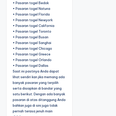
• Pasaran togel Bedok
• Pasaran togel Natuna
• Pasaran togel Florida
• Pasaran togel Newyork
• Pasaran togel California
• Pasaran togel Toronto
• Pasaran togel Busan
• Pasaran togel Sanghai
• Pasaran togel Chicago
• Pasaran togel Greece
• Pasaran togel Orlando
• Pasaran togel Dallas
Saat ini pastinya Anda dapat
lihat sendiri kan jika memang ada
banyak pasaran yang terpilih
serta disiapkan di bandar yang
satu berikut. Dengan ada banyak
pasaran di atas ditanggung Anda
bahkan juga di sini juga tidak
pernah terasa jenuh main