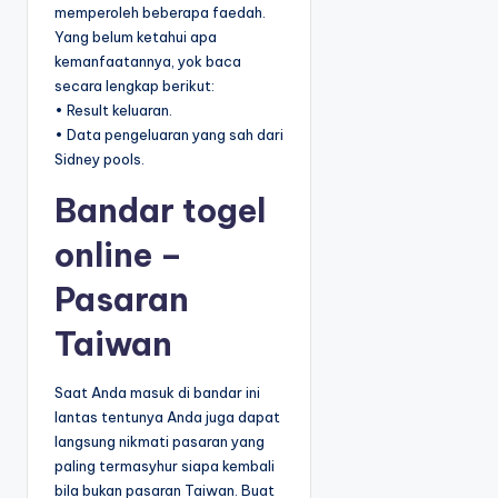
memperoleh beberapa faedah.
Yang belum ketahui apa
kemanfaatannya, yok baca
secara lengkap berikut:
• Result keluaran.
• Data pengeluaran yang sah dari
Sidney pools.
Bandar togel
online –
Pasaran
Taiwan
Saat Anda masuk di bandar ini
lantas tentunya Anda juga dapat
langsung nikmati pasaran yang
paling termasyhur siapa kembali
bila bukan pasaran Taiwan. Buat