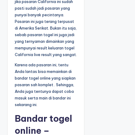
jika pasaran California ini sudah
pasti sudah jadi pasaran yang
punyai banyak pecintanya.
Pasaran ini juga terang terpusat
di Amerika Serikat. Bukan itu saja,
sebab pasaran togel ini juga jadi
yang ternyaman dimainkan yang
mempunyai result keluaran togel
California live result yang sangat.
Karena ada pasaran ini, tentu
Anda lantas bisa memainkan di
bandar togel online yang siapkan
pasaran sah komplet . Sehingga,
Anda juga tentunya dapat coba
masuk serta main di bandar ini
sekarang ini.
Bandar togel
online –