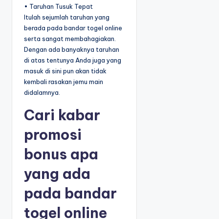
• Taruhan Tusuk Tepat
Itulah sejumlah taruhan yang
berada pada bandar togel online
serta sangat membahagiakan.
Dengan ada banyaknya taruhan
di atas tentunya Anda juga yang
masuk di sini pun akan tidak
kembali rasakan jemu main
didalamnya.
Cari kabar
promosi
bonus apa
yang ada
pada bandar
togel online