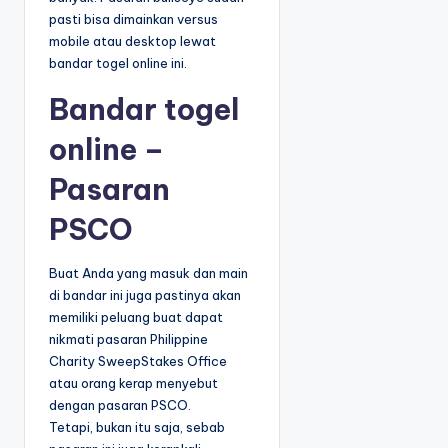
pasti bisa dimainkan versus
mobile atau desktop lewat
bandar togel online ini.
Bandar togel
online –
Pasaran
PSCO
Buat Anda yang masuk dan main
di bandar ini juga pastinya akan
memiliki peluang buat dapat
nikmati pasaran Philippine
Charity SweepStakes Office
atau orang kerap menyebut
dengan pasaran PSCO.
Tetapi, bukan itu saja, sebab