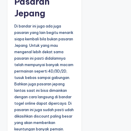
Pasaran
Jepang
Di bandar ini juga ada juga
pasaran yang lain begitu menarik
siapa kembali bila bukan pasaran
Jepang. Untuk yang mau
mengenal lebih dekat sama
pasaran ini pasti didalamnya
telah mempunyai banyak macam
permainan seperti 4D/3D/2D,
tusuk bebas sampai gabungan.
Bahkan juga pasaran jepang
lantas saat ini bisa dimainkan
dengan cara langsung di bandar
togel online dapat dipercaya. Di
pasaran ini juga sudah pasti udah
dikasihkan discount paling besar
yang akan memberikan
keuntungan banyak pemain.