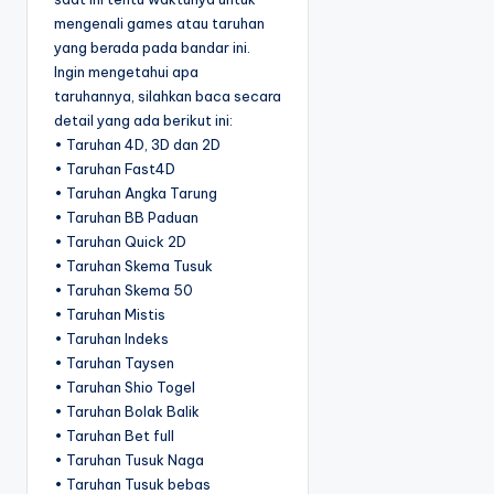
mengenali games atau taruhan
yang berada pada bandar ini.
Ingin mengetahui apa
taruhannya, silahkan baca secara
detail yang ada berikut ini:
• Taruhan 4D, 3D dan 2D
• Taruhan Fast4D
• Taruhan Angka Tarung
• Taruhan BB Paduan
• Taruhan Quick 2D
• Taruhan Skema Tusuk
• Taruhan Skema 50
• Taruhan Mistis
• Taruhan Indeks
• Taruhan Taysen
• Taruhan Shio Togel
• Taruhan Bolak Balik
• Taruhan Bet full
• Taruhan Tusuk Naga
• Taruhan Tusuk bebas