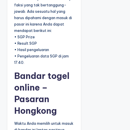
faksi yang tak bertanggung-
jawab. Ada sesuatu hal yang
harus dipahami dengan masuk di
pasar ini karena Anda dapat
mendapat berikut ini:
• SGP Prize
• Result SGP
• Hasil pengeluaran
• Pengeluaran data SGP di jam
17.40.
Bandar togel
online –
Pasaran
Hongkong
Waktu Anda memilih untuk masuk
di bandar ini lantas pastinya