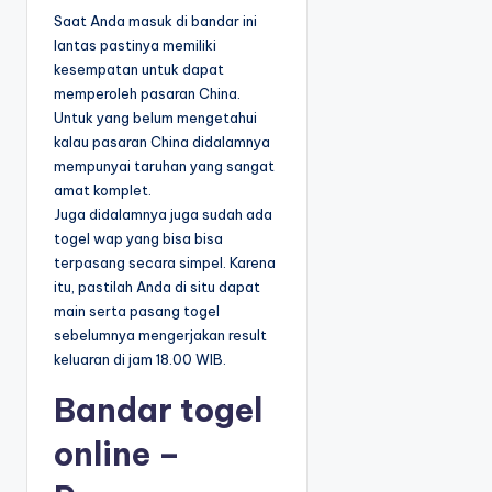
Saat Anda masuk di bandar ini
lantas pastinya memiliki
kesempatan untuk dapat
memperoleh pasaran China.
Untuk yang belum mengetahui
kalau pasaran China didalamnya
mempunyai taruhan yang sangat
amat komplet.
Juga didalamnya juga sudah ada
togel wap yang bisa bisa
terpasang secara simpel. Karena
itu, pastilah Anda di situ dapat
main serta pasang togel
sebelumnya mengerjakan result
keluaran di jam 18.00 WIB.
Bandar togel
online –