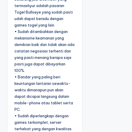
termashyur adalah pasaran
Togel Bullseye yang sudah pasti
udah dapat beradu dengan
games togel yang lain.
• Sudah ditambahkan dengan
mekanisme keamanan yang
demikian baik dan tidak akan ada
catatan negosiasi terhenti dan
yang pasti menang berapa saja
pasti juga dapat dibayarkan
100%.
• Bandar yang paling beri
keuntungan lantaran sewaktu-
waktu dimanapun pun akan
dapat dicapai langsung dalam
mobile-phone atau tablet serta
PC.
• Sudah diperlengkapi dengan
games terkomplet, server
terhebat yang dengan kwalitas