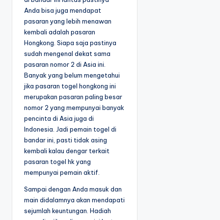
Anda bisa juga mendapat
pasaran yang lebih menawan
kembali adalah pasaran
Hongkong. Siapa saja pastinya
sudah mengenal dekat sama
pasaran nomor 2 di Asia ini.
Banyak yang belum mengetahui
jika pasaran togel hongkong ini
merupakan pasaran paling besar
nomor 2 yang mempunyai banyak
pencinta di Asia juga di
Indonesia. Jadi pemain togel di
bandar ini, pasti tidak asing
kembali kalau dengar terkait
pasaran togel hk yang
mempunyai pemain aktif.
Sampai dengan Anda masuk dan
main didalamnya akan mendapati
sejumlah keuntungan. Hadiah