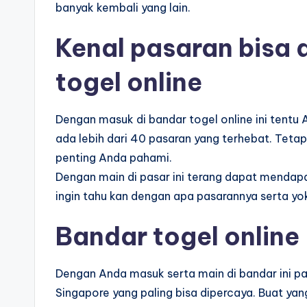
banyak kembali yang lain.
Kenal pasaran bisa 
togel online
Dengan masuk di bandar togel online ini tentu 
ada lebih dari 40 pasaran yang terhebat. Tetap
penting Anda pahami.
Dengan main di pasar ini terang dapat mendap
ingin tahu kan dengan apa pasarannya serta yok
Bandar togel online
Dengan Anda masuk serta main di bandar ini pas
Singapore yang paling bisa dipercaya. Buat ya