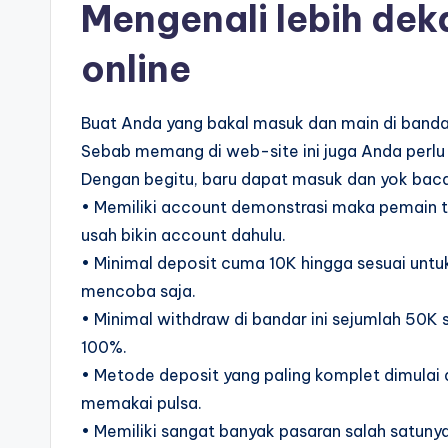
Mengenali lebih dek
online
Buat Anda yang bakal masuk dan main di bandar
Sebab memang di web-site ini juga Anda perlu
Dengan begitu, baru dapat masuk dan yok baca
• Memiliki account demonstrasi maka pemain t
usah bikin account dahulu.
• Minimal deposit cuma 10K hingga sesuai unt
mencoba saja.
• Minimal withdraw di bandar ini sejumlah 50K
100%.
• Metode deposit yang paling komplet dimulai
memakai pulsa.
• Memiliki sangat banyak pasaran salah satuny