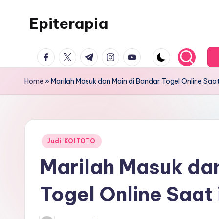
Epiterapia
Skip
to
Rahasia
content
facebook.com
twitter.com
t.me
instagram.com
youtube.com
Sukses
dalam
Home
»
Marilah Masuk dan Main di Bandar Togel Online Saa
Prediksi
Togel
Online
Posted
Judi KOITOTO
in
Marilah Masuk dan
Togel Online Saat