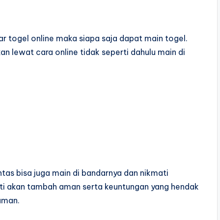
r togel online maka siapa saja dapat main togel.
n lewat cara online tidak seperti dahulu main di
ntas bisa juga main di bandarnya dan nikmati
asti akan tambah aman serta keuntungan yang hendak
aman.