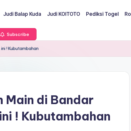
Judi Balap Kuda
Judi KOITOTO
Pediksi Togel
Ro
Subscribe
t ini ! Kubutambahan
 Main di Bandar
 ini ! Kubutambahan