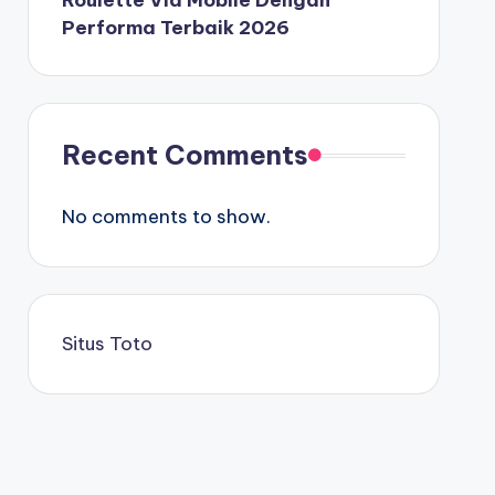
Roulette Via Mobile Dengan
Performa Terbaik 2026
Recent Comments
No comments to show.
Situs Toto