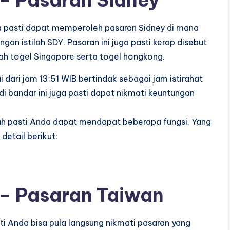
 – Pasaran Sidney
a pasti dapat memperoleh pasaran Sidney di mana
n istilah SDY. Pasaran ini juga pasti kerap disebut
ah togel Singapore serta togel hongkong.
 dari jam 13:51 WIB bertindak sebagai jam istirahat
i bandar ini juga pasti dapat nikmati keuntungan
dah pasti Anda dapat mendapat beberapa fungsi. Yang
detail berikut:
 – Pasaran Taiwan
ti Anda bisa pula langsung nikmati pasaran yang