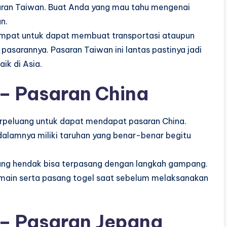
saran Taiwan. Buat Anda yang mau tahu mengenai
n.
 tempat untuk dapat membuat transportasi ataupun
asarannya. Pasaran Taiwan ini lantas pastinya jadi
ik di Asia.
 – Pasaran China
berpeluang untuk dapat mendapat pasaran China.
idalamnya miliki taruhan yang benar-benar begitu
yang hendak bisa terpasang dengan langkah gampang.
ermain serta pasang togel saat sebelum melaksanakan
 – Pasaran Jepang