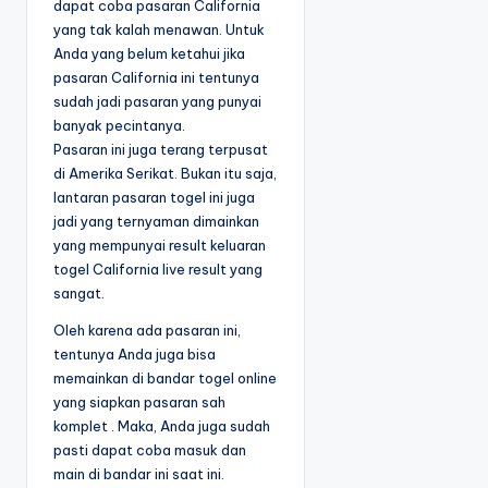
dapat coba pasaran California
yang tak kalah menawan. Untuk
Anda yang belum ketahui jika
pasaran California ini tentunya
sudah jadi pasaran yang punyai
banyak pecintanya.
Pasaran ini juga terang terpusat
di Amerika Serikat. Bukan itu saja,
lantaran pasaran togel ini juga
jadi yang ternyaman dimainkan
yang mempunyai result keluaran
togel California live result yang
sangat.
Oleh karena ada pasaran ini,
tentunya Anda juga bisa
memainkan di bandar togel online
yang siapkan pasaran sah
komplet . Maka, Anda juga sudah
pasti dapat coba masuk dan
main di bandar ini saat ini.