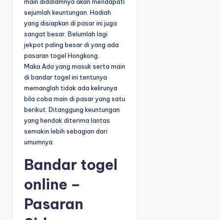
main didalamnya akan mendapati
sejumlah keuntungan. Hadiah
yang disiapkan di pasar ini juga
sangat besar. Belumlah lagi
jekpot paling besar di yang ada
pasaran togel Hongkong.
Maka Ada yang masuk serta main
di bandar togel ini tentunya
memanglah tidak ada kelirunya
bila coba main di pasar yang satu
berikut. Ditanggung keuntungan
yang hendak diterima lantas
semakin lebih sebagian dari
umumnya.
Bandar togel
online –
Pasaran