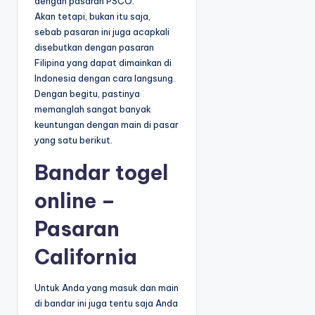
dengan pasaran PSCO.
Akan tetapi, bukan itu saja,
sebab pasaran ini juga acapkali
disebutkan dengan pasaran
Filipina yang dapat dimainkan di
Indonesia dengan cara langsung.
Dengan begitu, pastinya
memanglah sangat banyak
keuntungan dengan main di pasar
yang satu berikut.
Bandar togel
online –
Pasaran
California
Untuk Anda yang masuk dan main
di bandar ini juga tentu saja Anda