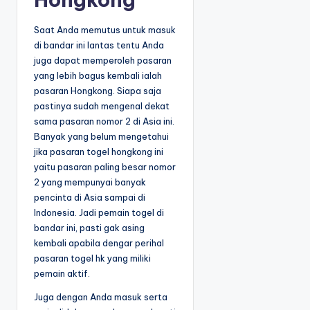
Saat Anda memutus untuk masuk
di bandar ini lantas tentu Anda
juga dapat memperoleh pasaran
yang lebih bagus kembali ialah
pasaran Hongkong. Siapa saja
pastinya sudah mengenal dekat
sama pasaran nomor 2 di Asia ini.
Banyak yang belum mengetahui
jika pasaran togel hongkong ini
yaitu pasaran paling besar nomor
2 yang mempunyai banyak
pencinta di Asia sampai di
Indonesia. Jadi pemain togel di
bandar ini, pasti gak asing
kembali apabila dengar perihal
pasaran togel hk yang miliki
pemain aktif.
Juga dengan Anda masuk serta