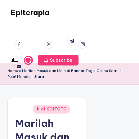
S
k
Epiterapia
i
R
p
a
facebook.co
twitter.co
instagram.co
t
t.me
h
m
m
m
o
a
c
s
youtube.co
o
i
m
Subscribe
n
a
t
Home
»
Marilah Masuk dan Main di Bandar Togel Online Saat ini
S
e
Pula! Mandioli Utara
u
n
k
t
s
e
s
Judi KOITOTO
Posted in
d
Marilah
a
l
Masuk dan
a