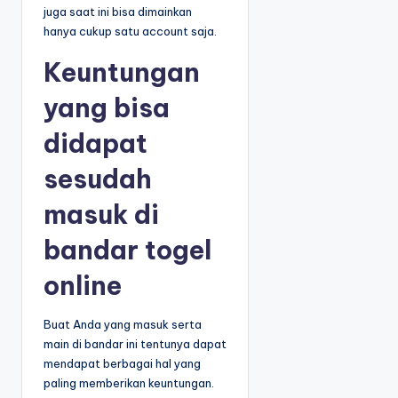
juga saat ini bisa dimainkan
hanya cukup satu account saja.
Keuntungan
yang bisa
didapat
sesudah
masuk di
bandar togel
online
Buat Anda yang masuk serta
main di bandar ini tentunya dapat
mendapat berbagai hal yang
paling memberikan keuntungan.