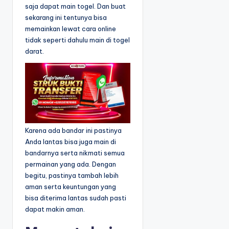
e
saja dapat main togel. Dan buat
sekarang ini tentunya bisa
memainkan lewat cara online
tidak seperti dahulu main di togel
darat.
Karena ada bandar ini pastinya
Anda lantas bisa juga main di
bandarnya serta nikmati semua
permainan yang ada. Dengan
begitu, pastinya tambah lebih
aman serta keuntungan yang
bisa diterima lantas sudah pasti
dapat makin aman.