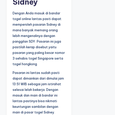
Sidney
Dengan Anda masuk di bandar
togel online lantas pasti dapat
memperoleh pasaran Sidney di
mana banyak memang orang
lebih mengenalinya dengan
panggilan SDY. Pasaran ini juga
pastilah kerap disebut yaitu
pasaran yang paling besar nomor
3 sehabis togel Singapore serta
togel hongkong.
Pasaran ini lantas sudah pasti
dapat dimainkan dari dimulai jam
13:51 WIB sebagai jam istirahat
selesai lelah bekerja. Dengan
masuk dan main di bandar ini
lantas pastinya bisa nikmati
keuntungan sambilan dengan
main di pasar togel Sidney.