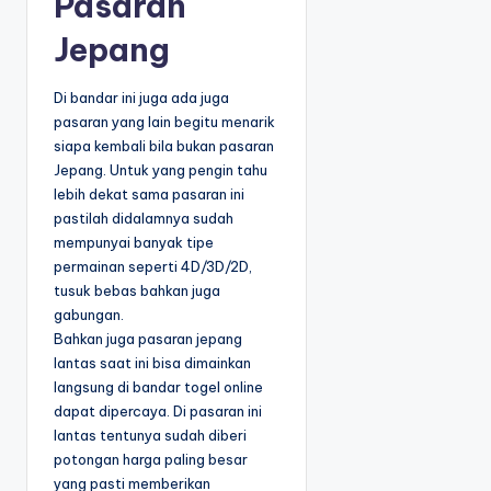
Pasaran
Jepang
Di bandar ini juga ada juga
pasaran yang lain begitu menarik
siapa kembali bila bukan pasaran
Jepang. Untuk yang pengin tahu
lebih dekat sama pasaran ini
pastilah didalamnya sudah
mempunyai banyak tipe
permainan seperti 4D/3D/2D,
tusuk bebas bahkan juga
gabungan.
Bahkan juga pasaran jepang
lantas saat ini bisa dimainkan
langsung di bandar togel online
dapat dipercaya. Di pasaran ini
lantas tentunya sudah diberi
potongan harga paling besar
yang pasti memberikan