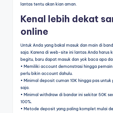
lantas tentu akan kian aman.
Kenal lebih dekat s
online
Untuk Anda yang bakal masuk dan main di band
saja. Karena di web-site ini lantas Anda harus 
begitu, baru dapat masuk dan yok baca apa dat
• Memiliki account demonstrasi hingga pemain
perlu bikin account dahulu.
• Minimal deposit cuman 10K hingga pas untuk
saja.
• Minimal withdraw di bandar ini sekitar 50K 
100%.
• Metode deposit yang paling komplet mulai de