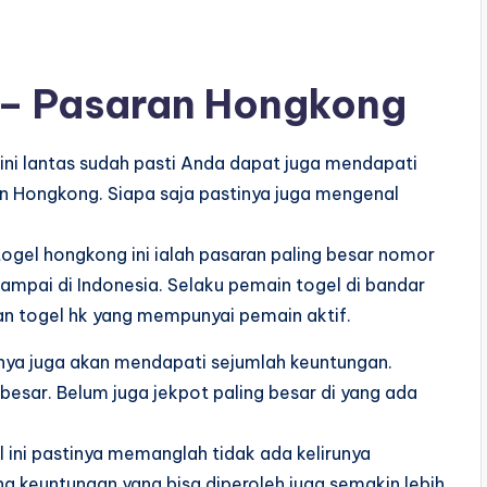
e – Pasaran Hongkong
ni lantas sudah pasti Anda dapat juga mendapati
an Hongkong. Siapa saja pastinya juga mengenal
ogel hongkong ini ialah pasaran paling besar nomor
mpai di Indonesia. Selaku pemain togel di bandar
aran togel hk yang mempunyai pemain aktif.
ya juga akan mendapati sejumlah keuntungan.
t besar. Belum juga jekpot paling besar di yang ada
ini pastinya memanglah tidak ada kelirunya
ng keuntungan yang bisa diperoleh juga semakin lebih