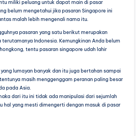
tu miliki peluang untuk dapat main di pasar
ang belum mengetahui jika pasaran Singapore ini
lantas malah lebih mengenali nama itu.
ngguhnya pasaran yang satu berikut merupakan
sia terutamanya Indonesia. Kemungkinan Anda belum
 hongkong, tentu pasaran singapore udah lahir
 yang lumayan banyak dan itu juga bertahan sampai
uga tentunya masih menggenggam peranan paling besar
ada pada Asia.
a dari itu ini tidak ada manipulasi dari sejumlah
u hal yang mesti dimengerti dengan masuk di pasar