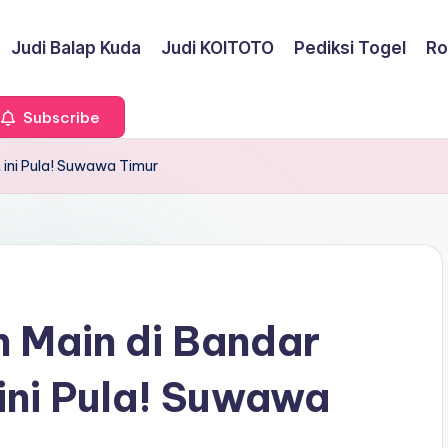
Judi Balap Kuda
Judi KOITOTO
Pediksi Togel
Ro
Subscribe
 ini Pula! Suwawa Timur
 Main di Bandar
 ini Pula! Suwawa