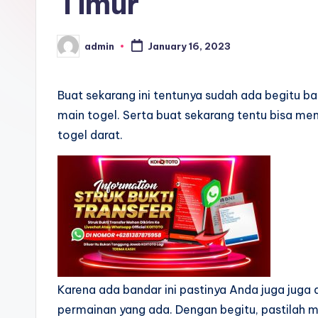
Timur
admin
January 16, 2023
Posted
by
Buat sekarang ini tentunya sudah ada begitu ba
main togel. Serta buat sekarang tentu bisa mem
togel darat.
Karena ada bandar ini pastinya Anda juga juga
permainan yang ada. Dengan begitu, pastilah 