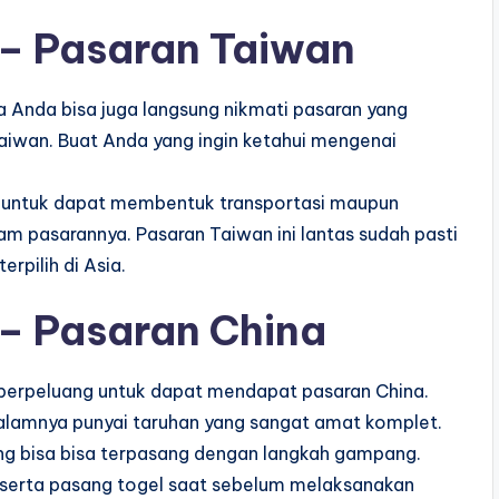
 – Pasaran Taiwan
a Anda bisa juga langsung nikmati pasaran yang
Taiwan. Buat Anda yang ingin ketahui mengenai
dia untuk dapat membentuk transportasi maupun
m pasarannya. Pasaran Taiwan ini lantas sudah pasti
rpilih di Asia.
 – Pasaran China
a berpeluang untuk dapat mendapat pasaran China.
dalamnya punyai taruhan yang sangat amat komplet.
ang bisa bisa terpasang dengan langkah gampang.
in serta pasang togel saat sebelum melaksanakan