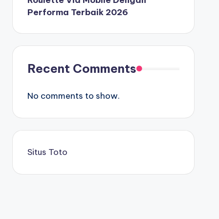
Roulette Via Mobile Dengan
Performa Terbaik 2026
Recent Comments
No comments to show.
Situs Toto