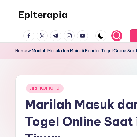
Epiterapia
Skip
to
Rahasia
content
facebook.com
twitter.com
t.me
instagram.com
youtube.com
Sukses
dalam
Home
»
Marilah Masuk dan Main di Bandar Togel Online Saat
Prediksi
Togel
Online
Posted
Judi KOITOTO
in
Marilah Masuk dan
Togel Online Saat