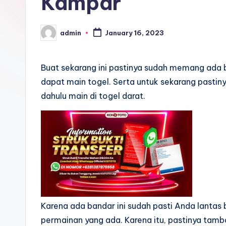
Kampar
admin
January 16, 2023
Posted
by
Buat sekarang ini pastinya sudah memang ada b
dapat main togel. Serta untuk sekarang pastin
dahulu main di togel darat.
Karena ada bandar ini sudah pasti Anda lantas 
permainan yang ada. Karena itu, pastinya tamb