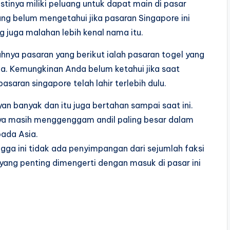
tinya miliki peluang untuk dapat main di pasar
ang belum mengetahui jika pasaran Singapore ini
g juga malahan lebih kenal nama itu.
uhnya pasaran yang berikut ialah pasaran togel yang
ia. Kemungkinan Anda belum ketahui jika saat
saran singapore telah lahir terlebih dulu.
yan banyak dan itu juga bertahan sampai saat ini.
unya masih menggenggam andil paling besar dalam
pada Asia.
ga ini tidak ada penyimpangan dari sejumlah faksi
ang penting dimengerti dengan masuk di pasar ini