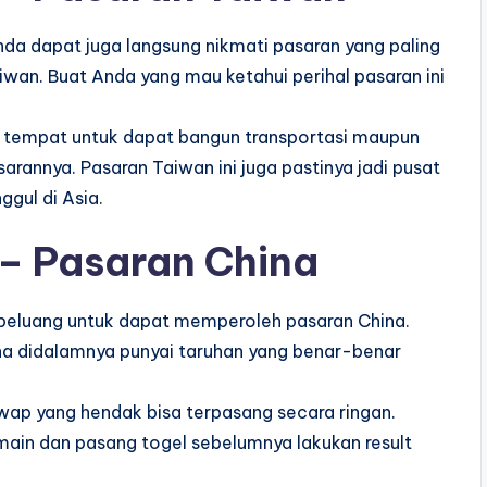
nda dapat juga langsung nikmati pasaran yang paling
iwan. Buat Anda yang mau ketahui perihal pasaran ini
adi tempat untuk dapat bangun transportasi maupun
rannya. Pasaran Taiwan ini juga pastinya jadi pusat
ggul di Asia.
 – Pasaran China
erpeluang untuk dapat memperoleh pasaran China.
na didalamnya punyai taruhan yang benar-benar
 wap yang hendak bisa terpasang secara ringan.
main dan pasang togel sebelumnya lakukan result