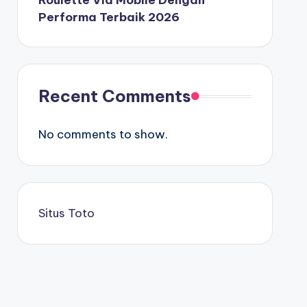
Roulette Via Mobile Dengan
Performa Terbaik 2026
Recent Comments
No comments to show.
Situs Toto