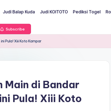
Judi Balap Kuda
Judi KOITOTO
Pediksi Togel
Ro
Subscribe
ini Pula! Xiii Koto Kampar
 Main di Bandar
ni Pula! Xiii Koto