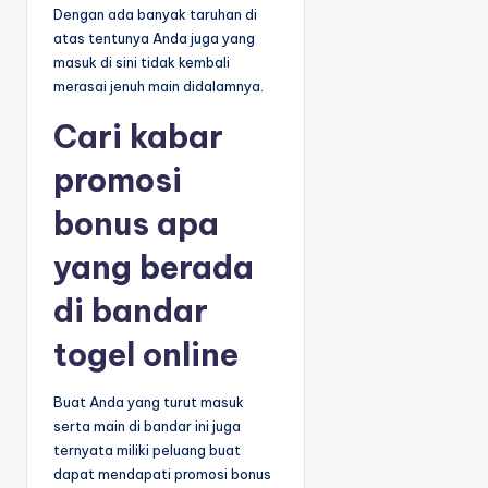
Dengan ada banyak taruhan di
atas tentunya Anda juga yang
masuk di sini tidak kembali
merasai jenuh main didalamnya.
Cari kabar
promosi
bonus apa
yang berada
di bandar
togel online
Buat Anda yang turut masuk
serta main di bandar ini juga
ternyata miliki peluang buat
dapat mendapati promosi bonus