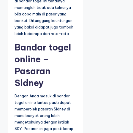
di bandar togel ini tentunya
memanglah tidak ada kelirunya
bila coba main di pasar yang
berikut. Ditanggung keuntungan
yang bakal didapat juga tambah
lebih beberapa dari rata-rata.
Bandar togel
online –
Pasaran
Sidney
Dengan Anda masuk di bandar
togel online lantas pasti dapat
memperoleh pasaran Sidney di
mana banyak orang lebih
mengetahuinya dengan istilah
SDY. Pasaran ini juga pasti kerap