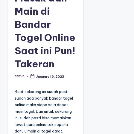
m
Main di
P
r
Bandar
e
d
Togel Online
i
k
Saat ini Pun!
s
i
Takeran
T
o
admin
January 16, 2023
P
g
o
s
e
t
Buat sekarang ini sudah pasti
e
l
d
sudah ada banyak bandar togel
b
O
y
online maka siapa saja dapat
n
main togel. Dan untuk sekarang
l
ini sudah pasti bisa memainkan
i
lewat cara online tak seperti
n
dahulu main di togel darat.