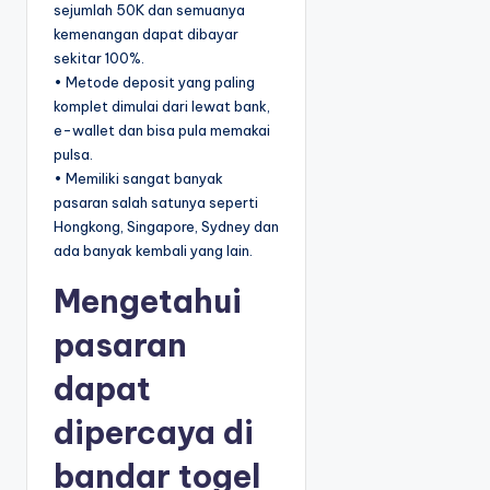
sejumlah 50K dan semuanya
kemenangan dapat dibayar
sekitar 100%.
• Metode deposit yang paling
komplet dimulai dari lewat bank,
e-wallet dan bisa pula memakai
pulsa.
• Memiliki sangat banyak
pasaran salah satunya seperti
Hongkong, Singapore, Sydney dan
ada banyak kembali yang lain.
Mengetahui
pasaran
dapat
dipercaya di
bandar togel