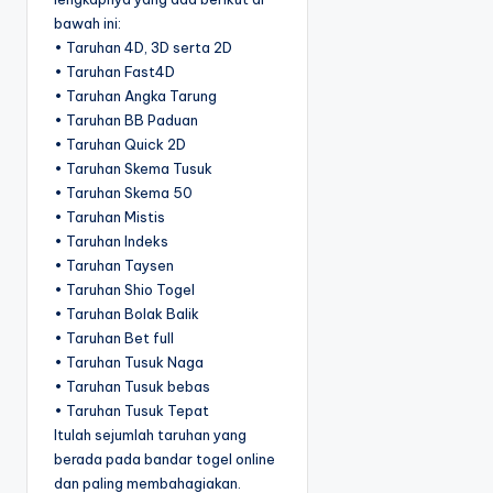
bawah ini:
• Taruhan 4D, 3D serta 2D
• Taruhan Fast4D
• Taruhan Angka Tarung
• Taruhan BB Paduan
• Taruhan Quick 2D
• Taruhan Skema Tusuk
• Taruhan Skema 50
• Taruhan Mistis
• Taruhan Indeks
• Taruhan Taysen
• Taruhan Shio Togel
• Taruhan Bolak Balik
• Taruhan Bet full
• Taruhan Tusuk Naga
• Taruhan Tusuk bebas
• Taruhan Tusuk Tepat
Itulah sejumlah taruhan yang
berada pada bandar togel online
dan paling membahagiakan.