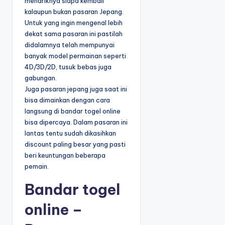
menariknya siapa kembali
kalaupun bukan pasaran Jepang.
Untuk yang ingin mengenal lebih
dekat sama pasaran ini pastilah
didalamnya telah mempunyai
banyak model permainan seperti
4D/3D/2D, tusuk bebas juga
gabungan.
Juga pasaran jepang juga saat ini
bisa dimainkan dengan cara
langsung di bandar togel online
bisa dipercaya. Dalam pasaran ini
lantas tentu sudah dikasihkan
discount paling besar yang pasti
beri keuntungan beberapa
pemain.
Bandar togel
online –