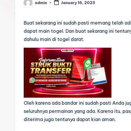
admin
January 16, 2023
Posted
by
Buat sekarang ini sudah pasti memang telah ad
dapat main togel. Dan buat sekarang ini tentun
dahulu main di togel darat.
Oleh karena ada bandar ini sudah pasti Anda j
seluruhnya permainan yang ada. Karena itu, pa
diterima juga tentunya dapat kian aman.