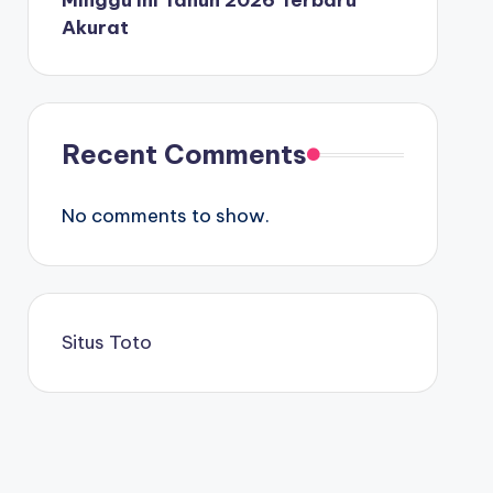
Minggu Ini Tahun 2026 Terbaru
Akurat
Recent Comments
No comments to show.
Situs Toto