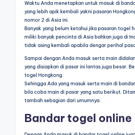
Waktu Anda menetapkan untuk masuk di bandar 
yang lebih apik kembali yakni pasaran Hongkong
nomor 2 di Asia ini.
Banyak yang belum ketahui jika pasaran togel h
miliki banyak pencinta di Asia bahkan juga di In
tidak asing kembali apabila dengar perihal pa
Sampai dengan Anda masuk serta main didala
yang disiapkan di pasar ini lantas juga besar. 
togel Hongkong.
Sehingga Ada yang masuk serta main di bandar 
bila coba main di pasar yang satu berikut. Dit
tambah sebagian dari umumnya.
Bandar togel online
Dengan Anda masuk di bandar togel online jug