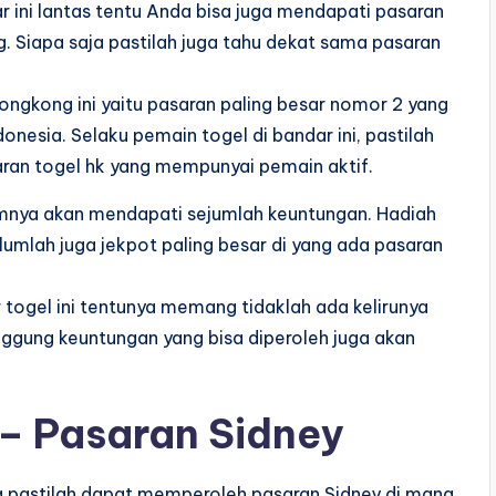
ini lantas tentu Anda bisa juga mendapati pasaran
. Siapa saja pastilah juga tahu dekat sama pasaran
ongkong ini yaitu pasaran paling besar nomor 2 yang
donesia. Selaku pemain togel di bandar ini, pastilah
saran togel hk yang mempunyai pemain aktif.
mnya akan mendapati sejumlah keuntungan. Hadiah
Belumlah juga jekpot paling besar di yang ada pasaran
togel ini tentunya memang tidaklah ada kelirunya
anggung keuntungan yang bisa diperoleh juga akan
 – Pasaran Sidney
a pastilah dapat memperoleh pasaran Sidney di mana