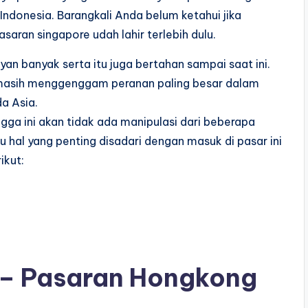
Indonesia. Barangkali Anda belum ketahui jika
aran singapore udah lahir terlebih dulu.
yan banyak serta itu juga bertahan sampai saat ini.
i masih menggenggam peranan paling besar dalam
da Asia.
ga ini akan tidak ada manipulasi dari beberapa
 hal yang penting disadari dengan masuk di pasar ini
ikut:
e – Pasaran Hongkong