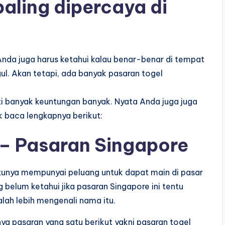
aling dipercaya di
 Anda juga harus ketahui kalau benar-benar di tempat
gul. Akan tetapi, ada banyak pasaran togel
ti banyak keuntungan banyak. Nyata Anda juga juga
k baca lengkapnya berikut:
 – Pasaran Singapore
tunya mempunyai peluang untuk dapat main di pasar
 belum ketahui jika pasaran Singapore ini tentu
alah lebih mengenali nama itu.
nya pasaran yang satu berikut yakni pasaran togel