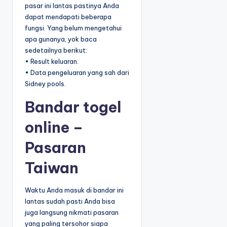
pasar ini lantas pastinya Anda
dapat mendapati beberapa
fungsi. Yang belum mengetahui
apa gunanya, yok baca
sedetailnya berikut:
• Result keluaran.
• Data pengeluaran yang sah dari
Sidney pools.
Bandar togel
online –
Pasaran
Taiwan
Waktu Anda masuk di bandar ini
lantas sudah pasti Anda bisa
juga langsung nikmati pasaran
yang paling tersohor siapa