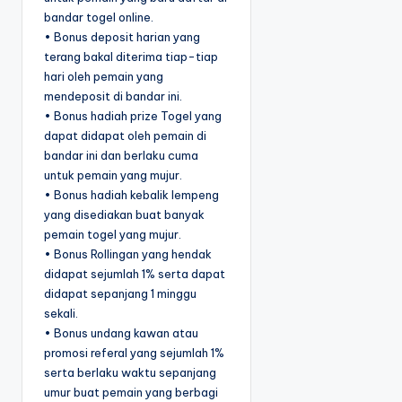
bandar togel online.
• Bonus deposit harian yang
terang bakal diterima tiap-tiap
hari oleh pemain yang
mendeposit di bandar ini.
• Bonus hadiah prize Togel yang
dapat didapat oleh pemain di
bandar ini dan berlaku cuma
untuk pemain yang mujur.
• Bonus hadiah kebalik lempeng
yang disediakan buat banyak
pemain togel yang mujur.
• Bonus Rollingan yang hendak
didapat sejumlah 1% serta dapat
didapat sepanjang 1 minggu
sekali.
• Bonus undang kawan atau
promosi referal yang sejumlah 1%
serta berlaku waktu sepanjang
umur buat pemain yang berbagi