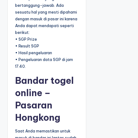
bertanggung-jawab. Ada
sesuatu hal yang mesti dipahami
dengan masuk di pasar ini karena
Anda dapat mendapati seperti
berikut:
• SGP Prize
• Result SGP
• Hasil pengeluaran
• Pengeluaran data SGP di jam
17.40.
Bandar togel
online –
Pasaran
Hongkong
Saat Anda memastikan untuk
masuk di bandar ini lantas sudah