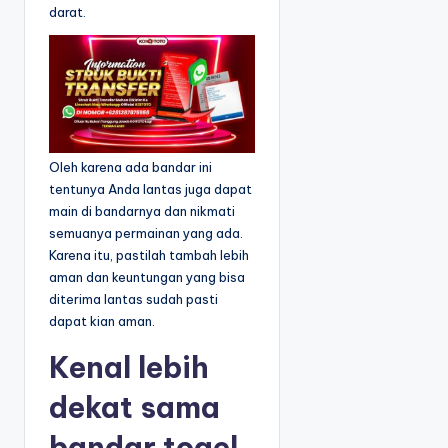
e
darat.
Oleh karena ada bandar ini
tentunya Anda lantas juga dapat
main di bandarnya dan nikmati
semuanya permainan yang ada.
Karena itu, pastilah tambah lebih
aman dan keuntungan yang bisa
diterima lantas sudah pasti
dapat kian aman.
Kenal lebih
dekat sama
bandar togel