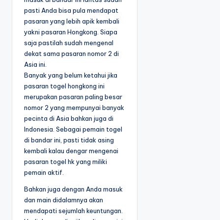
pasti Anda bisa pula mendapat
pasaran yang lebih apik kembali
yakni pasaran Hongkong. Siapa
saja pastilah sudah mengenal
dekat sama pasaran nomor 2 di
Asia ini.
Banyak yang belum ketahui jika
pasaran togel hongkong ini
merupakan pasaran paling besar
nomor 2 yang mempunyai banyak
pecinta di Asia bahkan juga di
Indonesia. Sebagai pemain togel
di bandar ini, pasti tidak asing
kembali kalau dengar mengenai
pasaran togel hk yang miliki
pemain aktif.
Bahkan juga dengan Anda masuk
dan main didalamnya akan
mendapati sejumlah keuntungan.