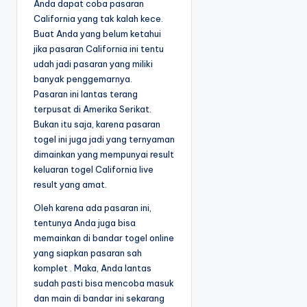
Anda dapat coba pasaran
California yang tak kalah kece.
Buat Anda yang belum ketahui
jika pasaran California ini tentu
udah jadi pasaran yang miliki
banyak penggemarnya.
Pasaran ini lantas terang
terpusat di Amerika Serikat.
Bukan itu saja, karena pasaran
togel ini juga jadi yang ternyaman
dimainkan yang mempunyai result
keluaran togel California live
result yang amat.
Oleh karena ada pasaran ini,
tentunya Anda juga bisa
memainkan di bandar togel online
yang siapkan pasaran sah
komplet . Maka, Anda lantas
sudah pasti bisa mencoba masuk
dan main di bandar ini sekarang