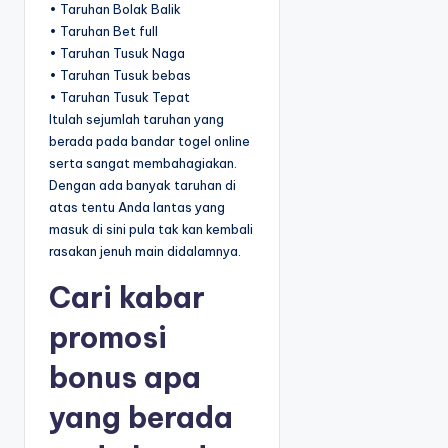
• Taruhan Bolak Balik
• Taruhan Bet full
• Taruhan Tusuk Naga
• Taruhan Tusuk bebas
• Taruhan Tusuk Tepat
Itulah sejumlah taruhan yang
berada pada bandar togel online
serta sangat membahagiakan.
Dengan ada banyak taruhan di
atas tentu Anda lantas yang
masuk di sini pula tak kan kembali
rasakan jenuh main didalamnya.
Cari kabar
promosi
bonus apa
yang berada