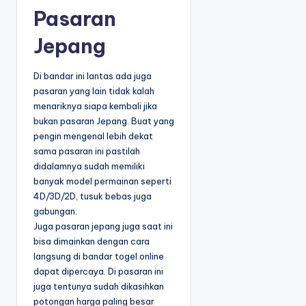
Pasaran
Jepang
Di bandar ini lantas ada juga
pasaran yang lain tidak kalah
menariknya siapa kembali jika
bukan pasaran Jepang. Buat yang
pengin mengenal lebih dekat
sama pasaran ini pastilah
didalamnya sudah memiliki
banyak model permainan seperti
4D/3D/2D, tusuk bebas juga
gabungan.
Juga pasaran jepang juga saat ini
bisa dimainkan dengan cara
langsung di bandar togel online
dapat dipercaya. Di pasaran ini
juga tentunya sudah dikasihkan
potongan harga paling besar