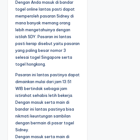
Dengan Anda masuk di bandar
togel online lantas pasti dapat
memperoleh pasaran Sidney di
mana banyak memang orang
lebih mengetahuinya dengan
istilah SDY. Pasaran ini lantas
pasti kerap disebut yaitu pasaran
yang paling besar nomor 3
selesai togel Singapore serta
togel hongkong.
Pasaran ini lantas pastinya dapat
dimainkan mulai dari jam 13:51
WIB bertindak sebagai jam
istirahat sehabis letih bekerja.
Dengan masuk serta main di
bandar ini lantas pastinya bisa
nikmati keuntungan sambilan
dengan bermain di pasar togel
Sidney.
Dengan masuk serta main di